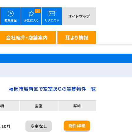
0
サイトマップ
閲覧履歴
お気に入り
リクエスト
会社紹介・店舗案内
耳より情報
福岡市城南区で空室ありの賃貸物件一覧
年月
空室
詳細
物件詳細
年10月
空室なし