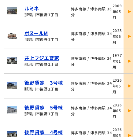
物
2009
ルミネ
件
博多南線 / 博多南駅 36
年05
詳
那珂川市後野１丁目
分
月
細
物
2023
ボヌールM
件
博多南線 / 博多南駅 34
年06
詳
那珂川市後野１丁目
分
月
細
物
1977
井上フジエ貸家
件
博多南線 / 博多南駅 36
年01
詳
那珂川市後野１丁目
分
月
細
物
2026
後野貸家 3号棟
件
博多南線 / 博多南駅 34
年05
詳
那珂川市後野１丁目
分
月
細
物
2026
後野貸家 5号棟
件
博多南線 / 博多南駅 34
年05
詳
那珂川市後野１丁目
分
月
細
物
2026
後野貸家 4号棟
件
博多南線 / 博多南駅 34
年05