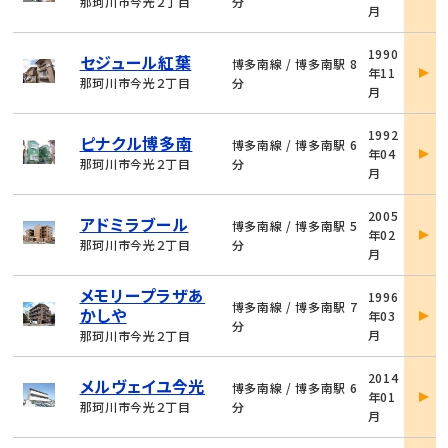
那珂川市今光２丁目
分
月
細
物
1990
セジュール紅葉
件
博多南線 / 博多南駅 8
年11
詳
那珂川市今光２丁目
分
月
細
物
1992
ピナクル博多南
件
博多南線 / 博多南駅 6
年04
詳
那珂川市今光２丁目
分
月
細
物
2005
アドミラブール
件
博多南線 / 博多南駅 5
年02
詳
那珂川市今光２丁目
分
月
細
物
メモリープラザあ
1996
件
博多南線 / 博多南駅 7
かしや
年03
詳
分
月
那珂川市今光２丁目
細
物
2014
メルヴェイユ今光
件
博多南線 / 博多南駅 6
年01
詳
那珂川市今光２丁目
分
月
細
物