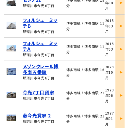
博多南線 / 博多南駅 19
年04
詳
那珂川市今光６丁目
分
月
細
物
フォルシュ ミッ
2013
件
博多南線 / 博多南駅 11
テＢ
年03
詳
分
月
那珂川市今光６丁目
細
物
フォルシュ ミッ
2013
件
博多南線 / 博多南駅 11
テＡ
年03
詳
分
月
那珂川市今光６丁目
細
物
メゾンクレール博
2023
件
博多南線 / 博多南駅 16
多南五番館
年10
詳
分
月
那珂川市今光６丁目
細
物
1973
今光7丁目貸家
件
博多南線 / 博多南駅 21
年06
詳
那珂川市今光７丁目
分
月
細
物
1977
藤今光貸家 2
件
博多南線 / 博多南駅 21
年01
詳
那珂川市今光７丁目
分
月
細