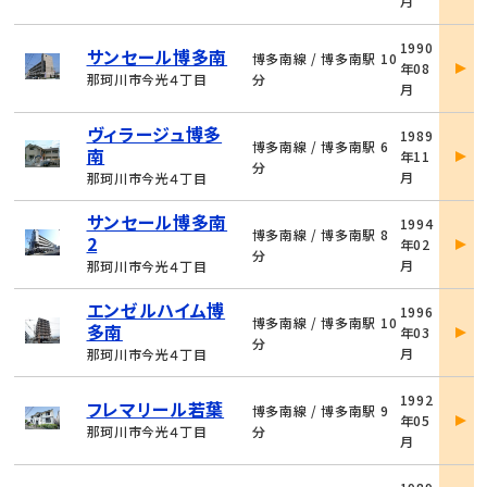
月
細
物
1990
サンセール博多南
件
博多南線 / 博多南駅 10
年08
詳
那珂川市今光４丁目
分
月
細
物
ヴィラージュ博多
1989
件
博多南線 / 博多南駅 6
南
年11
詳
分
月
那珂川市今光４丁目
細
物
サンセール博多南
1994
件
博多南線 / 博多南駅 8
2
年02
詳
分
月
那珂川市今光４丁目
細
物
エンゼルハイム博
1996
件
博多南線 / 博多南駅 10
多南
年03
詳
分
月
那珂川市今光４丁目
細
物
1992
フレマリール若葉
件
博多南線 / 博多南駅 9
年05
詳
那珂川市今光４丁目
分
月
細
物