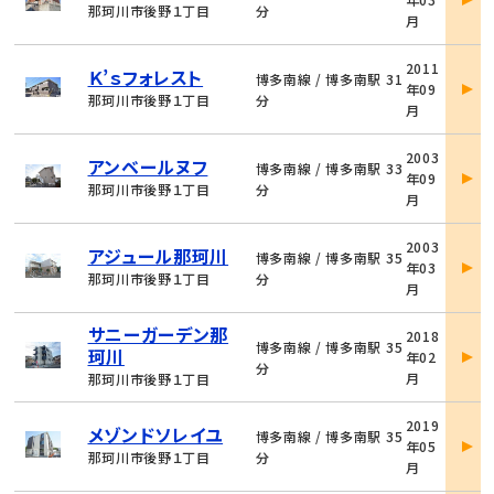
詳
那珂川市後野１丁目
分
月
細
物
2011
Ｋ’ｓフォレスト
件
博多南線 / 博多南駅 31
年09
詳
那珂川市後野１丁目
分
月
細
物
2003
アンベールヌフ
件
博多南線 / 博多南駅 33
年09
詳
那珂川市後野１丁目
分
月
細
物
2003
アジュール那珂川
件
博多南線 / 博多南駅 35
年03
詳
那珂川市後野１丁目
分
月
細
物
サニーガーデン那
2018
件
博多南線 / 博多南駅 35
珂川
年02
詳
分
月
那珂川市後野１丁目
細
物
2019
メゾンドソレイユ
件
博多南線 / 博多南駅 35
年05
詳
那珂川市後野１丁目
分
月
細