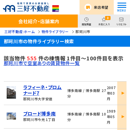
来店希望
0
会社紹介・店舗案内
閲覧履歴
お気に入り
リクエスト
三好不動産:ホーム
物件ライブラリー
那珂川市
那珂川市の物件ライブラリー検索
該当物件
555
件の棟情報 1件目～100件目を表示
那珂川市で空室ありの賃貸物件一覧
物
ラフィーネ・プロム
2007
件
博多南線 / 博多南駅 27
ナード7
年03
詳
分
月
那珂川市大字安徳
細
物
1989
ブロード博多南
件
博多南線 / 博多南駅 10
年05
詳
那珂川市今光１丁目
分
月
細