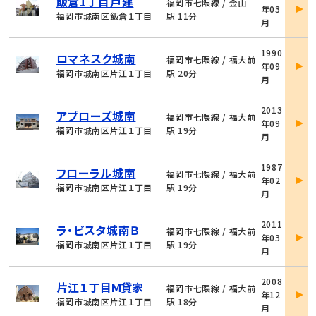
飯倉1丁目戸建
件
福岡市七隈線 / 金山
年03
詳
福岡市城南区飯倉１丁目
駅 11分
月
細
物
1990
ロマネスク城南
件
福岡市七隈線 / 福大前
年09
詳
福岡市城南区片江１丁目
駅 20分
月
細
物
2013
アプローズ城南
件
福岡市七隈線 / 福大前
年09
詳
福岡市城南区片江１丁目
駅 19分
月
細
物
1987
フローラル城南
件
福岡市七隈線 / 福大前
年02
詳
福岡市城南区片江１丁目
駅 19分
月
細
物
2011
ラ・ビスタ城南Ｂ
件
福岡市七隈線 / 福大前
年03
詳
福岡市城南区片江１丁目
駅 19分
月
細
物
2008
片江１丁目Ｍ貸家
件
福岡市七隈線 / 福大前
年12
詳
福岡市城南区片江１丁目
駅 18分
月
細