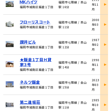
ＭＫハイツ
件
福岡市七隈線 / 茶山
年11
詳
福岡市城南区飯倉１丁目
駅 16分
月
細
物
2000
フローリスコート
件
福岡市七隈線 / 茶山
年03
詳
福岡市城南区飯倉１丁目
駅 11分
月
細
物
1987
讃井ビル
件
福岡市七隈線 / 茶山
年02
詳
福岡市城南区飯倉１丁目
駅 12分
月
細
物
★飯倉１丁目Ｈ貸
1990
件
福岡市七隈線 / 茶山
家３号
年11
詳
駅 14分
月
福岡市城南区飯倉１丁目
細
物
2023
ネルツ飯倉
件
福岡市七隈線 / 金山
年03
詳
福岡市城南区飯倉１丁目
駅 15分
月
細
物
1985
第二逢坂荘
件
福岡市七隈線 / 茶山
年10
詳
福岡市城南区飯倉１丁目
駅 11分
月