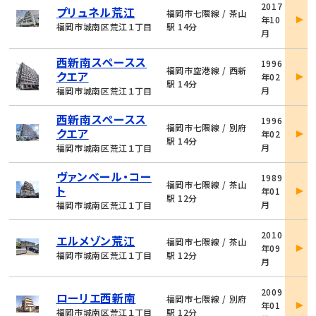
2017
プリュネル荒江
件
福岡市七隈線 / 茶山
年10
詳
福岡市城南区荒江１丁目
駅 14分
月
細
物
西新南スペースス
1996
件
福岡市空港線 / 西新
クエア
年02
詳
駅 14分
月
福岡市城南区荒江１丁目
細
物
西新南スペースス
1996
件
福岡市七隈線 / 別府
クエア
年02
詳
駅 14分
月
福岡市城南区荒江１丁目
細
物
ヴァンベール・コー
1989
件
福岡市七隈線 / 茶山
ト
年01
詳
駅 12分
月
福岡市城南区荒江１丁目
細
物
2010
エルメゾン荒江
件
福岡市七隈線 / 茶山
年09
詳
福岡市城南区荒江１丁目
駅 12分
月
細
物
2009
ローリエ西新南
件
福岡市七隈線 / 別府
年01
詳
福岡市城南区荒江１丁目
駅 12分