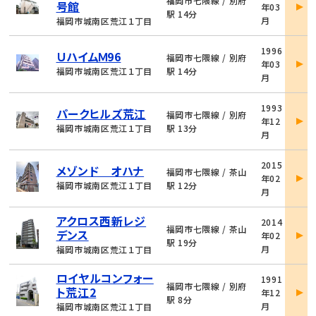
福岡市七隈線 / 別府
号館
年03
詳
駅 14分
月
福岡市城南区荒江１丁目
細
物
1996
ＵハイムＭ96
件
福岡市七隈線 / 別府
年03
詳
福岡市城南区荒江１丁目
駅 14分
月
細
物
1993
パークヒルズ荒江
件
福岡市七隈線 / 別府
年12
詳
福岡市城南区荒江１丁目
駅 13分
月
細
物
2015
メゾンド オハナ
件
福岡市七隈線 / 茶山
年02
詳
福岡市城南区荒江１丁目
駅 12分
月
細
物
アクロス西新レジ
2014
件
福岡市七隈線 / 茶山
デンス
年02
詳
駅 19分
月
福岡市城南区荒江１丁目
細
物
ロイヤルコンフォー
1991
件
福岡市七隈線 / 別府
ト荒江2
年12
詳
駅 8分
月
福岡市城南区荒江１丁目
細