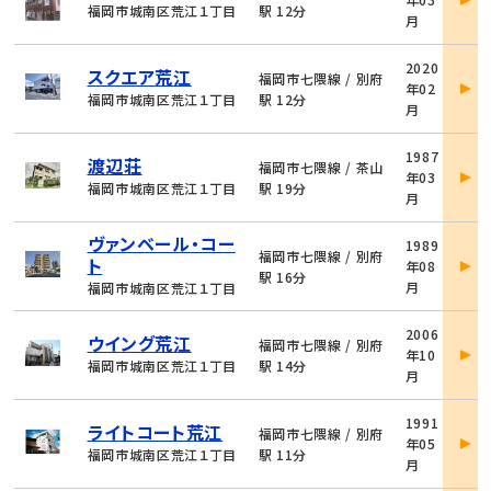
詳
福岡市城南区荒江１丁目
駅 12分
月
細
物
2020
スクエア荒江
件
福岡市七隈線 / 別府
年02
詳
福岡市城南区荒江１丁目
駅 12分
月
細
物
1987
渡辺荘
件
福岡市七隈線 / 茶山
年03
詳
福岡市城南区荒江１丁目
駅 19分
月
細
物
ヴァンベール・コー
1989
件
福岡市七隈線 / 別府
ト
年08
詳
駅 16分
月
福岡市城南区荒江１丁目
細
物
2006
ウイング荒江
件
福岡市七隈線 / 別府
年10
詳
福岡市城南区荒江１丁目
駅 14分
月
細
物
1991
ライトコート荒江
件
福岡市七隈線 / 別府
年05
詳
福岡市城南区荒江１丁目
駅 11分
月
細