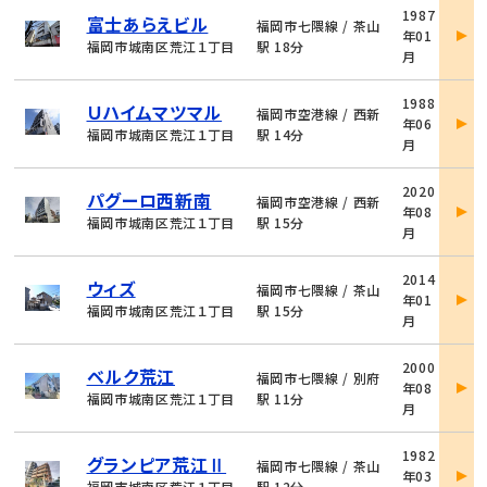
物
1987
富士あらえビル
件
福岡市七隈線 / 茶山
年01
詳
福岡市城南区荒江１丁目
駅 18分
月
細
物
1988
Ｕハイムマツマル
件
福岡市空港線 / 西新
年06
詳
福岡市城南区荒江１丁目
駅 14分
月
細
物
2020
パグーロ西新南
件
福岡市空港線 / 西新
年08
詳
福岡市城南区荒江１丁目
駅 15分
月
細
物
2014
ウィズ
件
福岡市七隈線 / 茶山
年01
詳
福岡市城南区荒江１丁目
駅 15分
月
細
物
2000
ベルク荒江
件
福岡市七隈線 / 別府
年08
詳
福岡市城南区荒江１丁目
駅 11分
月
細
物
1982
グランピア荒江Ⅱ
件
福岡市七隈線 / 茶山
年03
詳
福岡市城南区荒江１丁目
駅 12分