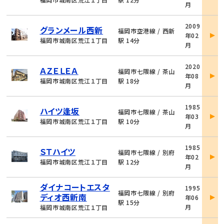
月
細
物
2009
グランメール西新
件
福岡市空港線 / 西新
年02
詳
福岡市城南区荒江１丁目
駅 14分
月
細
物
2020
ＡＺＥＬＥＡ
件
福岡市七隈線 / 茶山
年08
詳
福岡市城南区荒江１丁目
駅 18分
月
細
物
1985
ハイツ逢坂
件
福岡市七隈線 / 茶山
年03
詳
福岡市城南区荒江１丁目
駅 10分
月
細
物
1985
ＳＴハイツ
件
福岡市七隈線 / 別府
年02
詳
福岡市城南区荒江１丁目
駅 12分
月
細
物
ダイナコートエスタ
1995
件
福岡市七隈線 / 別府
ディオ西新南
年06
詳
駅 15分
月
福岡市城南区荒江１丁目
細
物