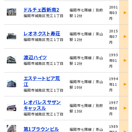
物
2001
ドルチェ西新南2
件
福岡市七隈線 / 別府
年03
詳
福岡市城南区荒江１丁目
駅 12分
月
細
物
2015
レオネクスト寿荘
件
福岡市七隈線 / 茶山
年07
詳
福岡市城南区荒江１丁目
駅 12分
月
細
物
1993
渡辺ハイツ
件
福岡市七隈線 / 茶山
年01
詳
福岡市城南区荒江１丁目
駅 12分
月
細
物
エステートピア荒
1994
件
福岡市七隈線 / 茶山
江
年11
詳
駅 10分
月
福岡市城南区荒江１丁目
細
物
レオパレスサザン
1997
件
福岡市七隈線 / 別府
キャッスル
年08
詳
駅 13分
月
福岡市城南区荒江１丁目
細
物
1989
第1ブラウンビル
件
福岡市七隈線 / 茶山
年03