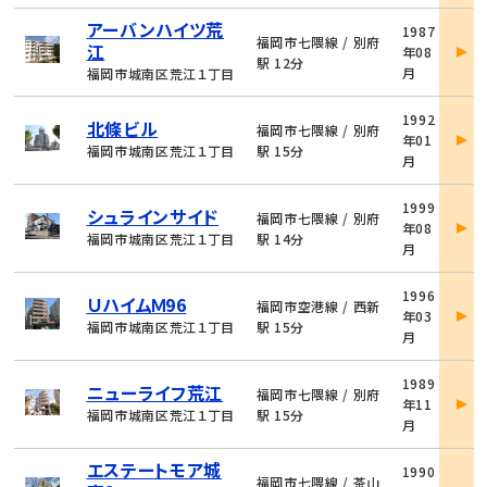
物
アーバンハイツ荒
1987
件
福岡市七隈線 / 別府
江
年08
詳
駅 12分
月
福岡市城南区荒江１丁目
細
物
1992
北條ビル
件
福岡市七隈線 / 別府
年01
詳
福岡市城南区荒江１丁目
駅 15分
月
細
物
1999
シュラインサイド
件
福岡市七隈線 / 別府
年08
詳
福岡市城南区荒江１丁目
駅 14分
月
細
物
1996
ＵハイムＭ96
件
福岡市空港線 / 西新
年03
詳
福岡市城南区荒江１丁目
駅 15分
月
細
物
1989
ニューライフ荒江
件
福岡市七隈線 / 別府
年11
詳
福岡市城南区荒江１丁目
駅 15分
月
細
物
エステートモア城
1990
件
福岡市七隈線 / 茶山