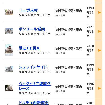
物
1994
コーポ末村
件
福岡市七隈線 / 茶山
年04
詳
福岡市城南区荒江１丁目
駅 13分
月
細
物
2021
ボンヌール城南
件
福岡市七隈線 / 茶山
年12
詳
福岡市城南区荒江１丁目
駅 17分
月
細
物
2018
荒江1丁目Ａ
件
福岡市七隈線 / 別府
年07
詳
福岡市城南区荒江１丁目
駅 13分
月
細
物
1999
シュラインサイド
件
福岡市七隈線 / 茶山
年08
詳
福岡市城南区荒江１丁目
駅 13分
月
細
物
ヴィクトリア城南グ
1996
件
福岡市七隈線 / 茶山
レース
年05
詳
駅 13分
月
福岡市城南区荒江１丁目
細
物
ドルチェ西新南壱
2001
件