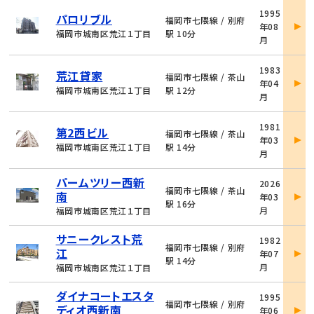
物
1995
パロリブル
件
福岡市七隈線 / 別府
年08
詳
福岡市城南区荒江１丁目
駅 10分
月
細
物
1983
荒江貸家
件
福岡市七隈線 / 茶山
年04
詳
福岡市城南区荒江１丁目
駅 12分
月
細
物
1981
第2西ビル
件
福岡市七隈線 / 茶山
年03
詳
福岡市城南区荒江１丁目
駅 14分
月
細
物
パームツリー西新
2026
件
福岡市七隈線 / 茶山
南
年03
詳
駅 16分
月
福岡市城南区荒江１丁目
細
物
サニークレスト荒
1982
件
福岡市七隈線 / 別府
江
年07
詳
駅 14分
月
福岡市城南区荒江１丁目
細
物
ダイナコートエスタ
1995
件
福岡市七隈線 / 別府
ディオ西新南
年06