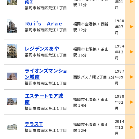
南2
年01
詳
駅 11分
月
福岡市城南区荒江１丁目
細
物
1988
Ｒｕｉ’ｓ Ａｒａｅ
件
福岡市空港線 / 西新
年07
詳
福岡市城南区荒江１丁目
駅 12分
月
細
物
1994
レジデンスあや
件
福岡市七隈線 / 茶山
年12
詳
福岡市城南区荒江１丁目
駅 16分
月
細
物
ライオンズマンショ
1987
件
ン城南
西鉄バス / 曙２丁目 2分
年09
詳
月
福岡市城南区荒江１丁目
細
物
エステートモア城
1988
件
福岡市七隈線 / 茶山
南
年02
詳
駅 14分
月
福岡市城南区荒江１丁目
細
物
2014
テラスＴ
件
福岡市七隈線 / 茶山
年12
詳
福岡市城南区荒江１丁目
駅 12分
月
細