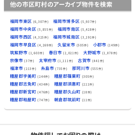
他の市区町村のアーカイブ物件を検索
福岡市東区
福岡市博多区
(6,307件)
(5,937件)
福岡市中央区
福岡市南区
(5,855件)
(5,428件)
福岡市西区
福岡市城南区
(4,325件)
(3,191件)
福岡市早良区
久留米市
小郡市
(4,269件)
(505件)
(149件)
筑紫野市
春日市
大野城市
(1,603件)
(2,021件)
(1,878件)
宗像市
太宰府市
古賀市
(37件)
(1,111件)
(441件)
福津市
糸島市
那珂川市
(213件)
(735件)
(555件)
糟屋郡宇美町
糟屋郡篠栗町
(244件)
(305件)
糟屋郡志免町
糟屋郡須惠町
(434件)
(211件)
糟屋郡新宮町
糟屋郡久山町
(476件)
(18件)
糟屋郡粕屋町
朝倉郡筑前町
(747件)
(11件)