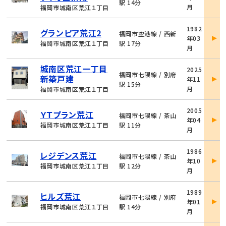
詳
駅 14分
月
福岡市城南区荒江１丁目
細
物
1982
グランピア荒江2
件
福岡市空港線 / 西新
年03
詳
福岡市城南区荒江１丁目
駅 17分
月
細
物
城南区荒江一丁目
2025
件
福岡市七隈線 / 別府
新築戸建
年11
詳
駅 15分
月
福岡市城南区荒江１丁目
細
物
2005
ＹＴプラン荒江
件
福岡市七隈線 / 茶山
年04
詳
福岡市城南区荒江１丁目
駅 11分
月
細
物
1986
レジデンス荒江
件
福岡市七隈線 / 茶山
年10
詳
福岡市城南区荒江１丁目
駅 12分
月
細
物
1989
ヒルズ荒江
件
福岡市七隈線 / 別府
年01
詳
福岡市城南区荒江１丁目
駅 14分
月
細