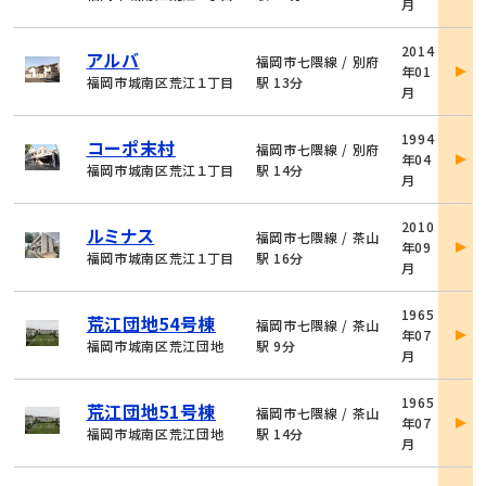
月
細
物
2014
アルバ
件
福岡市七隈線 / 別府
年01
詳
福岡市城南区荒江１丁目
駅 13分
月
細
物
1994
コーポ末村
件
福岡市七隈線 / 別府
年04
詳
福岡市城南区荒江１丁目
駅 14分
月
細
物
2010
ルミナス
件
福岡市七隈線 / 茶山
年09
詳
福岡市城南区荒江１丁目
駅 16分
月
細
物
1965
荒江団地54号棟
件
福岡市七隈線 / 茶山
年07
詳
福岡市城南区荒江団地
駅 9分
月
細
物
1965
荒江団地51号棟
件
福岡市七隈線 / 茶山
年07
詳
福岡市城南区荒江団地
駅 14分
月
細
物