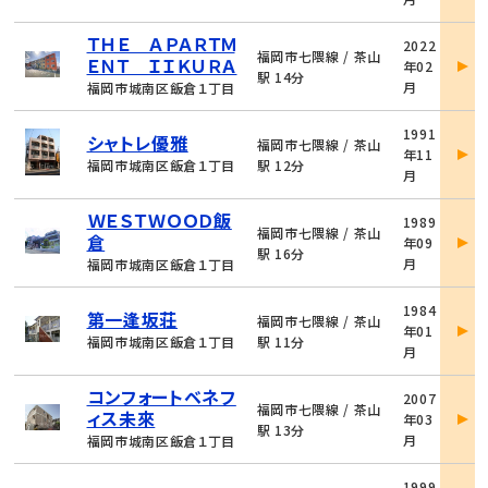
細
物
ＴＨＥ ＡＰＡＲＴＭ
2022
件
福岡市七隈線 / 茶山
ＥＮＴ ＩＩＫＵＲＡ
年02
詳
駅 14分
月
福岡市城南区飯倉１丁目
細
物
1991
シャトレ優雅
件
福岡市七隈線 / 茶山
年11
詳
福岡市城南区飯倉１丁目
駅 12分
月
細
物
ＷＥＳＴＷＯＯＤ飯
1989
件
福岡市七隈線 / 茶山
倉
年09
詳
駅 16分
月
福岡市城南区飯倉１丁目
細
物
1984
第一逢坂荘
件
福岡市七隈線 / 茶山
年01
詳
福岡市城南区飯倉１丁目
駅 11分
月
細
物
コンフォートベネフ
2007
件
福岡市七隈線 / 茶山
ィス未來
年03
詳
駅 13分
月
福岡市城南区飯倉１丁目
細
物
1999