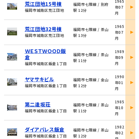
1965
荒江団地15号棟
件
福岡市七隈線 / 別府
年07
詳
福岡市城南区荒江団地
駅 12分
月
細
物
1965
荒江団地32号棟
件
福岡市七隈線 / 茶山
年07
詳
福岡市城南区荒江団地
駅 13分
月
細
物
ＷＥＳＴＷＯＯＤ飯
1989
件
福岡市七隈線 / 茶山
倉
年09
詳
駅 11分
月
福岡市城南区飯倉１丁目
細
物
1990
ヤマサキビル
件
福岡市七隈線 / 金山
年01
詳
福岡市城南区飯倉１丁目
駅 12分
月
細
物
1985
第二逢坂荘
件
福岡市七隈線 / 茶山
年10
詳
福岡市城南区飯倉１丁目
駅 11分
月
細
物
1982
ダイアパレス飯倉
件
福岡市七隈線 / 茶山
年02
詳
福岡市城南区飯倉１丁目
駅 12分
月