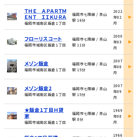
細
物
ＴＨＥ ＡＰＡＲＴＭ
2022
件
福岡市七隈線 / 茶山
ＥＮＴ ＩＩＫＵＲＡ
年02
詳
駅 16分
月
福岡市城南区飯倉１丁目
細
物
2000
フローリスコート
件
福岡市七隈線 / 茶山
年03
詳
福岡市城南区飯倉１丁目
駅 11分
月
細
物
2007
メゾン飯倉
件
福岡市七隈線 / 茶山
年08
詳
福岡市城南区飯倉１丁目
駅 15分
月
細
物
2007
メゾン飯倉2
件
福岡市七隈線 / 茶山
年09
詳
福岡市城南区飯倉１丁目
駅 15分
月
細
物
★飯倉１丁目Ｈ貸
1969
件
福岡市七隈線 / 茶山
家
年08
詳
駅 8分
月
福岡市城南区飯倉１丁目
細
物
1966