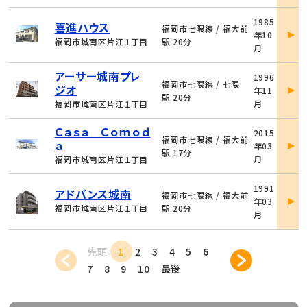
物
1985
喜進ハウス
件
福岡市七隈線 / 福大前
年10
詳
福岡市城南区片江１丁目
駅 20分
月
細
物
アーサー城南プレ
1996
件
福岡市七隈線 / 七隈
ジオ
年11
詳
駅 20分
月
福岡市城南区片江１丁目
細
物
Ｃａｓａ Ｃｏｍｏｄ
2015
件
福岡市七隈線 / 福大前
ａ
年03
詳
駅 17分
月
福岡市城南区片江１丁目
細
物
1991
アドバンス城南
件
福岡市七隈線 / 福大前
年03
詳
福岡市城南区片江１丁目
駅 20分
月
細
先頭
1
2
3
4
5
6
7
8
9
10
最後