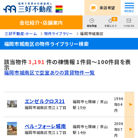
来店希望
0
会社紹介・店舗案内
閲覧履歴
お気に入り
リクエスト
三好不動産:ホーム
物件ライブラリー
福岡市城南区
福岡市城南区の物件ライブラリー検索
該当物件
3,191
件の棟情報 1件目～100件目を表
示
福岡市城南区で空室ありの賃貸物件一覧
物
1996
エンゼルクロス21
件
福岡市七隈線 / 茶山
年04
詳
福岡市城南区荒江１丁目
駅 15分
月
細
物
2006
ベル・フォーレ城南
件
福岡市七隈線 / 茶山
年07
詳
福岡市城南区荒江１丁目
駅 14分
月
細