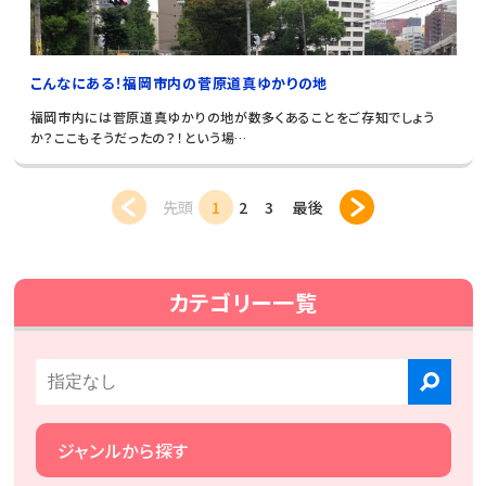
こんなにある！福岡市内の菅原道真ゆかりの地
福岡市内には菅原道真ゆかりの地が数多くあることをご存知でしょう
か？ここもそうだったの？！という場…
先頭
1
2
3
最後
カテゴリー一覧
ジャンルから探す