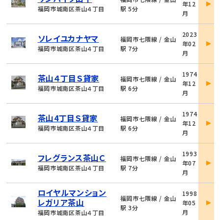
年12
詳
福岡市城南区茶山４丁目
駅 5分
月
細
物
2023
ソレイユカナヤマ
件
福岡市七隈線 / 金山
年02
詳
福岡市城南区茶山４丁目
駅 7分
月
細
物
1974
茶山４丁目Ｓ貸家
件
福岡市七隈線 / 金山
年12
詳
福岡市城南区茶山４丁目
駅 6分
月
細
物
1974
茶山4丁目Ｓ貸家
件
福岡市七隈線 / 金山
年12
詳
福岡市城南区茶山４丁目
駅 6分
月
細
物
1993
フレグランス茶山Ｃ
件
福岡市七隈線 / 金山
年07
詳
福岡市城南区茶山４丁目
駅 7分
月
細
物
ロイヤルマンション
1998
件
福岡市七隈線 / 金山
レガリア茶山
年05
詳
駅 3分
月
福岡市城南区茶山４丁目
細