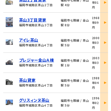
福岡市七隈線 / 茶山
年01
詳
福岡市城南区茶山２丁目
駅 4分
月
細
物
1968
茶山3丁目貸家
件
福岡市七隈線 / 金山
年09
詳
福岡市城南区茶山３丁目
駅 8分
月
細
物
2000
アイレ茶山
件
福岡市七隈線 / 茶山
年03
詳
福岡市城南区茶山４丁目
駅 5分
月
細
物
2003
プレジャー金山Ａ棟
件
福岡市七隈線 / 金山
年03
詳
福岡市城南区茶山４丁目
駅 1分
月
細
物
1988
茶山貸家
件
福岡市七隈線 / 金山
年04
詳
福岡市城南区茶山４丁目
駅 5分
月
細
物
1996
グリスィンヌ茶山
件
福岡市七隈線 / 茶山
年02
詳
福岡市城南区茶山４丁目
駅 5分
月
細