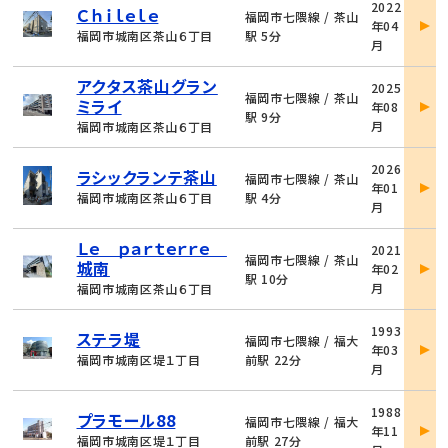
2022
Ｃｈｉｌｅｌｅ
件
福岡市七隈線 / 茶山
年04
詳
福岡市城南区茶山６丁目
駅 5分
月
細
物
アクタス茶山グラン
2025
件
福岡市七隈線 / 茶山
ミライ
年08
詳
駅 9分
月
福岡市城南区茶山６丁目
細
物
2026
ラシックランテ茶山
件
福岡市七隈線 / 茶山
年01
詳
福岡市城南区茶山６丁目
駅 4分
月
細
物
Ｌｅ ｐａｒｔｅｒｒｅ
2021
件
福岡市七隈線 / 茶山
城南
年02
詳
駅 10分
月
福岡市城南区茶山６丁目
細
物
1993
ステラ堤
件
福岡市七隈線 / 福大
年03
詳
福岡市城南区堤１丁目
前駅 22分
月
細
物
1988
プラモール88
件
福岡市七隈線 / 福大
年11
詳
福岡市城南区堤１丁目
前駅 27分