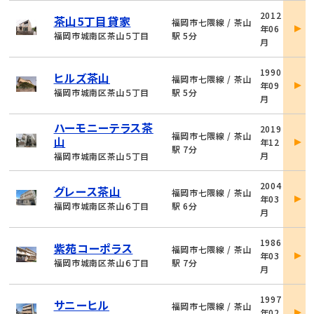
物
2012
茶山5丁目貸家
件
福岡市七隈線 / 茶山
年06
詳
福岡市城南区茶山５丁目
駅 5分
月
細
物
1990
ヒルズ茶山
件
福岡市七隈線 / 茶山
年09
詳
福岡市城南区茶山５丁目
駅 5分
月
細
物
ハーモニーテラス茶
2019
件
福岡市七隈線 / 茶山
山
年12
詳
駅 7分
月
福岡市城南区茶山５丁目
細
物
2004
グレース茶山
件
福岡市七隈線 / 茶山
年03
詳
福岡市城南区茶山６丁目
駅 6分
月
細
物
1986
紫苑コーポラス
件
福岡市七隈線 / 茶山
年03
詳
福岡市城南区茶山６丁目
駅 7分
月
細
物
1997
サニーヒル
件
福岡市七隈線 / 茶山
年02