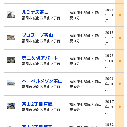
物
1999
ルミナス茶山
件
福岡市七隈線 / 茶山
年03
詳
福岡市城南区茶山２丁目
駅 3分
月
細
物
2015
プロヌーブ茶山
件
福岡市七隈線 / 茶山
年07
詳
福岡市城南区茶山２丁目
駅 4分
月
細
物
1973
第二久保アパート
件
福岡市七隈線 / 茶山
年10
詳
福岡市城南区茶山２丁目
駅 4分
月
細
物
2006
ヘーベルメゾン茶山
件
福岡市七隈線 / 茶山
年08
詳
福岡市城南区茶山２丁目
駅 6分
月
細
物
2017
茶山2丁目戸建
件
福岡市七隈線 / 茶山
年09
詳
福岡市城南区茶山２丁目
駅 8分
月
細
物
1992
茶山2丁目貸家
件