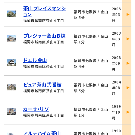
物
茶山プレイスマンシ
2003
件
福岡市七隈線 / 金山
ョン
年03
詳
駅 5分
月
福岡市城南区茶山４丁目
細
物
2003
プレジャー金山Ｂ棟
件
福岡市七隈線 / 金山
年03
詳
福岡市城南区茶山４丁目
駅 1分
月
細
物
2008
ドエル金山
件
福岡市七隈線 / 金山
年09
詳
福岡市城南区茶山４丁目
駅 4分
月
細
物
2004
ピュア茶山弐番館
件
福岡市七隈線 / 金山
年08
詳
福岡市城南区茶山４丁目
駅 5分
月
細
物
1999
カーサ・リゾ
件
福岡市七隈線 / 金山
年10
詳
福岡市城南区茶山４丁目
駅 1分
月
細
物
1990
アルテハイム茶山
件
福岡市七隈線 / 金山