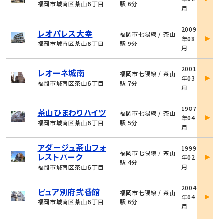
詳
福岡市城南区茶山６丁目
駅 6分
月
細
物
2009
レオパレス大幸
件
福岡市七隈線 / 茶山
年08
詳
福岡市城南区茶山６丁目
駅 9分
月
細
物
2001
レオーネ城南
件
福岡市七隈線 / 茶山
年03
詳
福岡市城南区茶山６丁目
駅 7分
月
細
物
1987
茶山ひまわりハイツ
件
福岡市七隈線 / 茶山
年04
詳
福岡市城南区茶山６丁目
駅 5分
月
細
物
アダージュ茶山フォ
1999
件
福岡市七隈線 / 茶山
レストパーク
年02
詳
駅 4分
月
福岡市城南区茶山６丁目
細
物
2004
ピュア別府弐番館
件
福岡市七隈線 / 茶山
年04
詳
福岡市城南区茶山６丁目
駅 6分
月
細