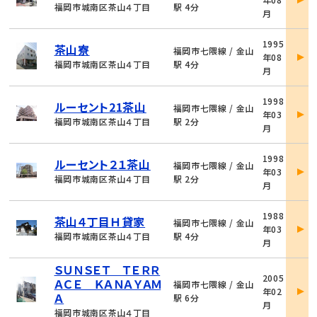
詳
福岡市城南区茶山４丁目
駅 4分
月
細
物
1995
茶山寮
件
福岡市七隈線 / 金山
年08
詳
福岡市城南区茶山４丁目
駅 4分
月
細
物
1998
ルーセント21茶山
件
福岡市七隈線 / 金山
年03
詳
福岡市城南区茶山４丁目
駅 2分
月
細
物
1998
ルーセント２１茶山
件
福岡市七隈線 / 金山
年03
詳
福岡市城南区茶山４丁目
駅 2分
月
細
物
1988
茶山４丁目Ｈ貸家
件
福岡市七隈線 / 金山
年03
詳
福岡市城南区茶山４丁目
駅 4分
月
細
ＳＵＮＳＥＴ ＴＥＲＲ
物
2005
ＡＣＥ ＫＡＮＡＹＡＭ
件
福岡市七隈線 / 金山
年02
詳
Ａ
駅 6分
月
細
福岡市城南区茶山４丁目