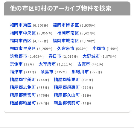
他の市区町村のアーカイブ物件を検索
福岡市東区
福岡市博多区
(6,307件)
(5,935件)
福岡市中央区
福岡市南区
(5,855件)
(5,427件)
福岡市西区
福岡市城南区
(4,325件)
(3,190件)
福岡市早良区
久留米市
小郡市
(4,269件)
(505件)
(149件)
筑紫野市
春日市
大野城市
(1,603件)
(2,019件)
(1,878件)
宗像市
太宰府市
古賀市
(37件)
(1,111件)
(441件)
福津市
糸島市
那珂川市
(213件)
(735件)
(555件)
糟屋郡宇美町
糟屋郡篠栗町
(244件)
(305件)
糟屋郡志免町
糟屋郡須惠町
(433件)
(211件)
糟屋郡新宮町
糟屋郡久山町
(476件)
(18件)
糟屋郡粕屋町
朝倉郡筑前町
(747件)
(11件)