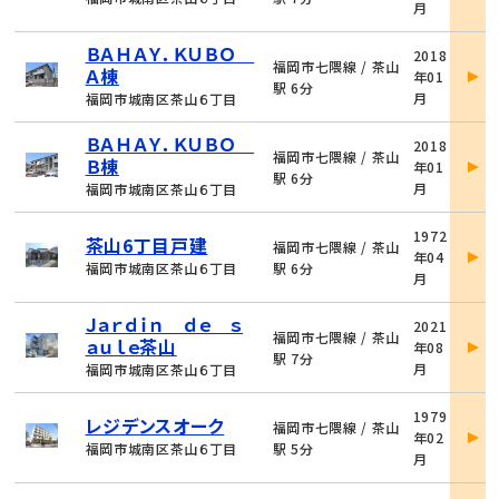
月
細
物
ＢＡＨＡＹ．ＫＵＢＯ
2018
件
福岡市七隈線 / 茶山
Ａ棟
年01
詳
駅 6分
月
福岡市城南区茶山６丁目
細
物
ＢＡＨＡＹ．ＫＵＢＯ
2018
件
福岡市七隈線 / 茶山
Ｂ棟
年01
詳
駅 6分
月
福岡市城南区茶山６丁目
細
物
1972
茶山6丁目戸建
件
福岡市七隈線 / 茶山
年04
詳
福岡市城南区茶山６丁目
駅 6分
月
細
物
Ｊａｒｄｉｎ ｄｅ ｓ
2021
件
福岡市七隈線 / 茶山
ａｕｌｅ茶山
年08
詳
駅 7分
月
福岡市城南区茶山６丁目
細
物
1979
レジデンスオーク
件
福岡市七隈線 / 茶山
年02
詳
福岡市城南区茶山６丁目
駅 5分
月
細
物