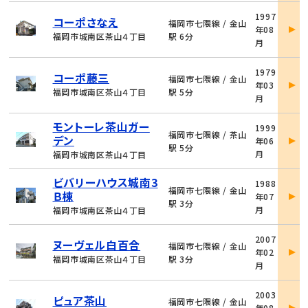
物
1997
コーポさなえ
件
福岡市七隈線 / 金山
年08
詳
福岡市城南区茶山４丁目
駅 6分
月
細
物
1979
コーポ藤三
件
福岡市七隈線 / 金山
年03
詳
福岡市城南区茶山４丁目
駅 5分
月
細
物
モントーレ茶山ガー
1999
件
福岡市七隈線 / 茶山
デン
年06
詳
駅 5分
月
福岡市城南区茶山４丁目
細
物
ビバリーハウス城南3
1988
件
福岡市七隈線 / 金山
Ｂ棟
年07
詳
駅 3分
月
福岡市城南区茶山４丁目
細
物
2007
ヌーヴェル白百合
件
福岡市七隈線 / 金山
年02
詳
福岡市城南区茶山４丁目
駅 3分
月
細
物
2003
ピュア茶山
件
福岡市七隈線 / 金山
年08