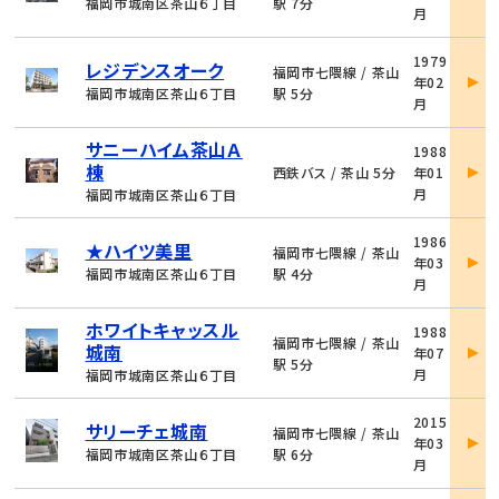
詳
福岡市城南区茶山６丁目
駅 7分
月
細
物
1979
レジデンスオーク
件
福岡市七隈線 / 茶山
年02
詳
福岡市城南区茶山６丁目
駅 5分
月
細
物
サニーハイム茶山Ａ
1988
件
棟
西鉄バス / 茶山 5分
年01
詳
月
福岡市城南区茶山６丁目
細
物
1986
★ハイツ美里
件
福岡市七隈線 / 茶山
年03
詳
福岡市城南区茶山６丁目
駅 4分
月
細
物
ホワイトキャッスル
1988
件
福岡市七隈線 / 茶山
城南
年07
詳
駅 5分
月
福岡市城南区茶山６丁目
細
物
2015
サリーチェ城南
件
福岡市七隈線 / 茶山
年03
詳
福岡市城南区茶山６丁目
駅 6分
月
細