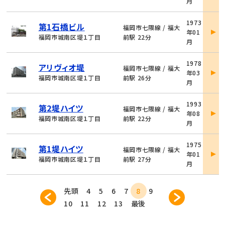
月
細
物
1973
第1石橋ビル
件
福岡市七隈線 / 福大
年01
詳
福岡市城南区堤１丁目
前駅 22分
月
細
物
1978
アリヴィオ堤
件
福岡市七隈線 / 福大
年03
詳
福岡市城南区堤１丁目
前駅 26分
月
細
物
1993
第2堤ハイツ
件
福岡市七隈線 / 福大
年08
詳
福岡市城南区堤１丁目
前駅 22分
月
細
物
1975
第1堤ハイツ
件
福岡市七隈線 / 福大
年01
詳
福岡市城南区堤１丁目
前駅 27分
月
細
先頭
4
5
6
7
8
9
10
11
12
13
最後