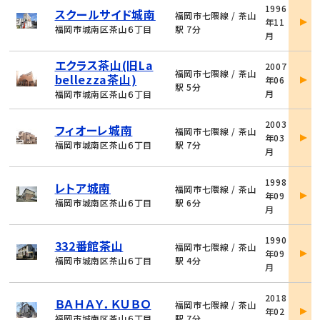
物
1996
スクールサイド城南
件
福岡市七隈線 / 茶山
年11
詳
福岡市城南区茶山６丁目
駅 7分
月
細
物
エクラス茶山(旧La
2007
件
福岡市七隈線 / 茶山
bellezza茶山)
年06
詳
駅 5分
月
福岡市城南区茶山６丁目
細
物
2003
フィオーレ城南
件
福岡市七隈線 / 茶山
年03
詳
福岡市城南区茶山６丁目
駅 7分
月
細
物
1998
レトア城南
件
福岡市七隈線 / 茶山
年09
詳
福岡市城南区茶山６丁目
駅 6分
月
細
物
1990
332番館茶山
件
福岡市七隈線 / 茶山
年09
詳
福岡市城南区茶山６丁目
駅 4分
月
細
物
2018
ＢＡＨＡＹ．ＫＵＢＯ
件
福岡市七隈線 / 茶山
年02
詳
福岡市城南区茶山６丁目
駅 7分