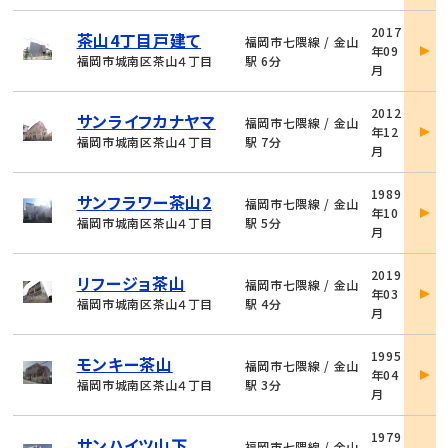
物
2017
茶山4丁目戸建て
件
福岡市七隈線 / 金山
年09
詳
福岡市城南区茶山４丁目
駅 6分
月
細
物
2012
サンライフカナヤマ
件
福岡市七隈線 / 金山
年12
詳
福岡市城南区茶山４丁目
駅 7分
月
細
物
1989
サンフラワー茶山2
件
福岡市七隈線 / 金山
年10
詳
福岡市城南区茶山４丁目
駅 5分
月
細
物
2019
リフージョ茶山
件
福岡市七隈線 / 金山
年03
詳
福岡市城南区茶山４丁目
駅 4分
月
細
物
1995
モンキー茶山
件
福岡市七隈線 / 金山
年04
詳
福岡市城南区茶山４丁目
駅 3分
月
細
物
1979
サンハイツ山下
件
福岡市七隈線 / 金山