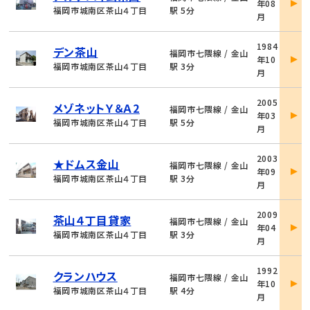
年08
詳
福岡市城南区茶山４丁目
駅 5分
月
細
物
1984
デン茶山
件
福岡市七隈線 / 金山
年10
詳
福岡市城南区茶山４丁目
駅 3分
月
細
物
2005
メゾネットＹ＆Ａ2
件
福岡市七隈線 / 金山
年03
詳
福岡市城南区茶山４丁目
駅 5分
月
細
物
2003
★ドムス金山
件
福岡市七隈線 / 金山
年09
詳
福岡市城南区茶山４丁目
駅 3分
月
細
物
2009
茶山４丁目貸家
件
福岡市七隈線 / 金山
年04
詳
福岡市城南区茶山４丁目
駅 3分
月
細
物
1992
クランハウス
件
福岡市七隈線 / 金山
年10
詳
福岡市城南区茶山４丁目
駅 4分
月
細