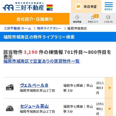
来店希望
0
会社紹介・店舗案内
閲覧履歴
お気に入り
リクエスト
三好不動産:ホーム
物件ライブラリー
福岡市城南区
福岡市城南区の物件ライブラリー検索
該当物件
3,190
件の棟情報 701件目～800件目を
表示
福岡市城南区で空室ありの賃貸物件一覧
物
2011
ヴェルベールＢ
件
福岡市七隈線 / 茶山
年03
詳
福岡市城南区茶山２丁目
駅 3分
月
細
物
1991
セジュール茶山
件
福岡市七隈線 / 茶山
年01
詳
福岡市城南区茶山２丁目
駅 5分
月
細