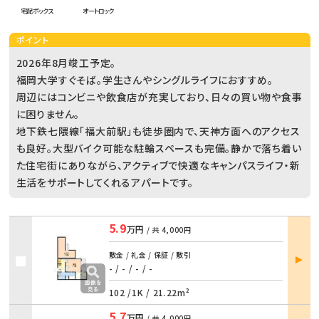
宅配ボックス
オートロック
ポイント
2026年8月竣工予定。
福岡大学すぐそば。学生さんやシングルライフにおすすめ。
周辺にはコンビニや飲食店が充実しており、日々の買い物や食事
に困りません。
地下鉄七隈線「福大前駅」も徒歩圏内で、天神方面へのアクセス
も良好。大型バイク可能な駐輪スペースも完備。静かで落ち着い
た住宅街にありながら、アクティブで快適なキャンパスライフ・新
生活をサポートしてくれるアパートです。
5.9
万円
/ 共
4,000円
部屋
敷金 / 礼金 / 保証 / 敷引
詳細
- / -
/
- / -
102 /
1K
/
21.22m²
5.7
万円
/ 共
4,000円