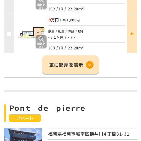
102 /
1R
/
22.20m²
5
万円
/ 共
4,000円
部屋
敷金 / 礼金 / 保証 / 敷引
詳細
- / 1ヶ月
/
- / -
103 /
1R
/
22.20m²
更に部屋を表示
Ｐｏｎｔ ｄｅ ｐｉｅｒｒｅ
アパート
福岡県福岡市城南区樋井川４丁目31-31