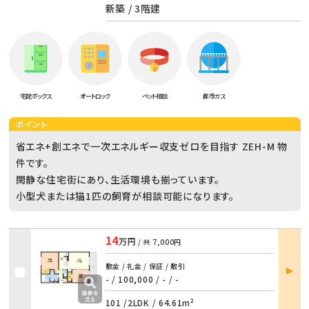
新築 / 3階建
宅配ボックス
オートロック
ペット相談
都市ガス
ポイント
省エネ+創エネで一次エネルギー収支ゼロを目指す ZEH-M 物
件です。
閑静な住宅街にあり、生活環境も揃っています。
小型犬または猫1匹の飼育が相談可能になります。
14
万円
/ 共
7,000円
部屋
敷金 / 礼金 / 保証 / 敷引
詳細
- / 100,000
/
- / -
101 /
2LDK
/
64.61m²