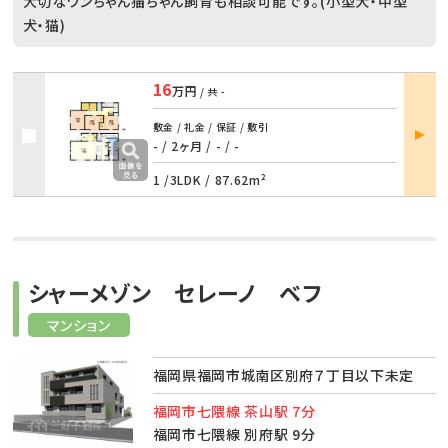
大切なワンちゃん猫ちゃん飼育も相談可能です。(小型犬・中型
犬・猫)
16
万円
/ 共
-
部屋
敷金 / 礼金 / 保証 / 敷引
詳細
- / 2ヶ月
/
- / -
1 /
3LDK
/
87.62m²
シャーメゾン セレーノ ベフ
マンション
福岡県福岡市城南区別府７丁目以下未定
福岡市七隈線 茶山駅 7分
福岡市七隈線 別府駅 9分