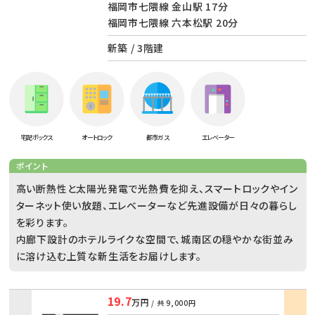
福岡市七隈線 金山駅 17分
福岡市七隈線 六本松駅 20分
新築 / 3階建
宅配ボックス
オートロック
都市ガス
エレベーター
ポイント
高い断熱性と太陽光発電で光熱費を抑え、スマートロックやイン
ターネット使い放題、エレベーターなど先進設備が日々の暮らし
を彩ります。
内廊下設計のホテルライクな空間で、城南区の穏やかな街並み
に溶け込む上質な新生活をお届けします。
19.7
万円
/ 共
9,000円