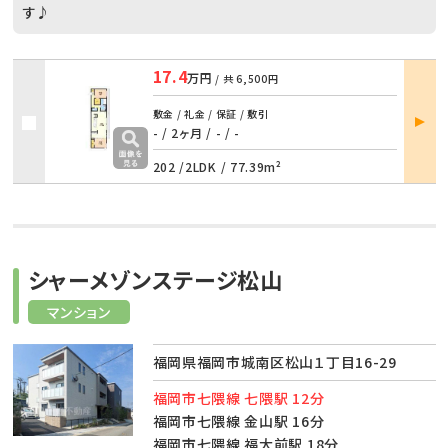
す♪
17.4
万円
/ 共
6,500円
部屋
敷金 / 礼金 / 保証 / 敷引
詳細
- / 2ヶ月
/
- / -
202 /
2LDK
/
77.39m²
シャーメゾンステージ松山
マンション
福岡県福岡市城南区松山１丁目16-29
福岡市七隈線 七隈駅 12分
福岡市七隈線 金山駅 16分
福岡市七隈線 福大前駅 18分