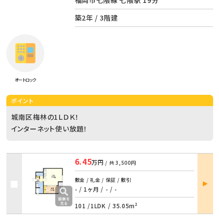
築2年 / 3階建
オートロック
ポイント
城南区梅林の1ＬＤＫ！
インターネット使い放題！
6.45
万円
/ 共
3,500円
部屋
敷金 / 礼金 / 保証 / 敷引
詳細
- / 1ヶ月
/
- / -
101 /
1LDK
/
35.05m²