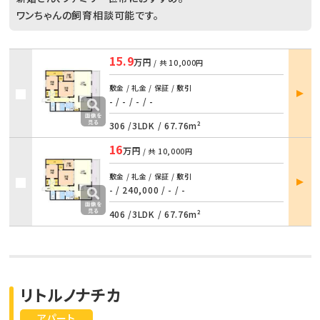
ワンちゃんの飼育相談可能です。
15.9
万円
/ 共
10,000円
部屋
敷金 / 礼金 / 保証 / 敷引
詳細
- / -
/
- / -
306 /
3LDK
/
67.76m²
16
万円
/ 共
10,000円
部屋
敷金 / 礼金 / 保証 / 敷引
詳細
- / 240,000
/
- / -
406 /
3LDK
/
67.76m²
リトルノナチカ
アパート