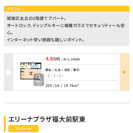
ポイント
城南区友丘の2階建てアパート。
オートロック、ディンプルキーに複層ガラスでセキュリティーも安
心。
インターネット使い放題も嬉しいポイント。
4.8
万円
/ 共
5,000円
部屋
敷金 / 礼金 / 保証 / 敷引
詳細
- / -
/
- / -
205 /
1K
/
19.76m²
エリーナプラザ福大前駅東
アパート