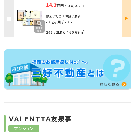
14.2
万円
/ 共
8,000円
部屋
敷金 / 礼金 / 保証 / 敷引
詳細
- / 2ヶ月
/
- / -
201 /
2LDK
/
60.69m²
ＶＡＬＥＮＴＩＡ友泉亭
マンション