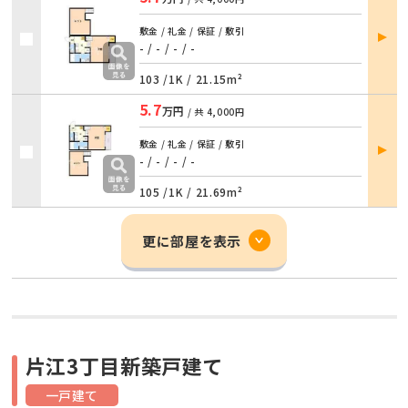
部屋
敷金 / 礼金 / 保証 / 敷引
詳細
- / -
/
- / -
103 /
1K
/
21.15m²
5.7
万円
/ 共
4,000円
部屋
敷金 / 礼金 / 保証 / 敷引
詳細
- / -
/
- / -
105 /
1K
/
21.69m²
更に部屋を表示
片江3丁目新築戸建て
一戸建て