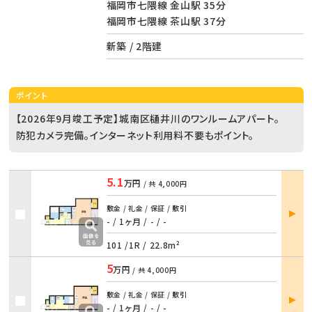
福岡市七隈線 金山駅 35分
福岡市七隈線 茶山駅 37分
新築 / 2階建
ポイント
【2026年9月竣工予定】城南区樋井川のワンルームアパート。
防犯カメラ完備。インターネット利用料不要もポイント。
5.1
万円
/ 共
4,000円
部屋
敷金 / 礼金 / 保証 / 敷引
詳細
- / 1ヶ月
/
- / -
101 /
1R
/
22.8m²
5
万円
/ 共
4,000円
部屋
敷金 / 礼金 / 保証 / 敷引
詳細
- / 1ヶ月
/
- / -