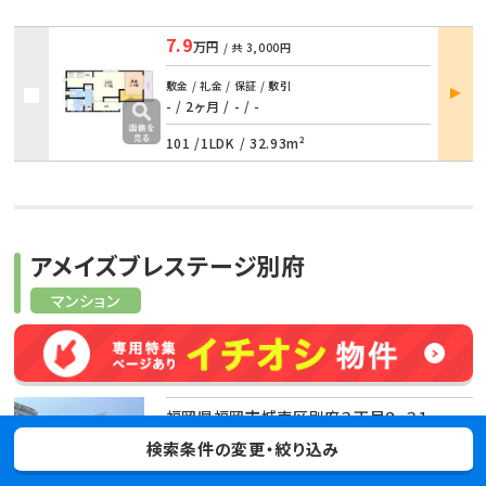
7.9
万円
/ 共
3,000円
部屋
敷金 / 礼金 / 保証 / 敷引
詳細
- / 2ヶ月
/
- / -
101 /
1LDK
/
32.93m²
アメイズブレステージ別府
マンション
福岡県福岡市城南区別府３丁目９-３１
検索条件の変更・絞り込み
福岡市七隈線 別府駅 3分
福岡市七隈線 六本松駅 13分