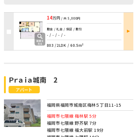
14
万円
/ 共
5,000円
部屋
敷金 / 礼金 / 保証 / 敷引
詳細
- / -
/
- / -
803 /
2LDK
/
60.5m²
Ｐｒａｉａ城南 2
アパート
福岡県福岡市城南区梅林５丁目11-15
福岡市七隈線 梅林駅 5分
福岡市七隈線 野芥駅 7分
福岡市七隈線 福大前駅 19分
福岡市七隈線 七隈駅 19分