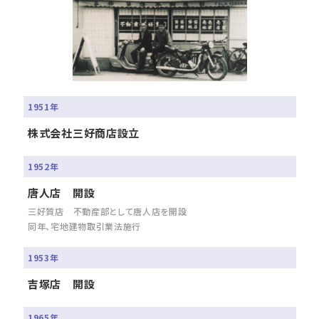
1951年
株式会社三好商店設立
1952年
唐人店 開設
三好質店 不動産部として唐人店を開設
同年、宅地建物取引業法施行
1953年
吉塚店 開設
1965年