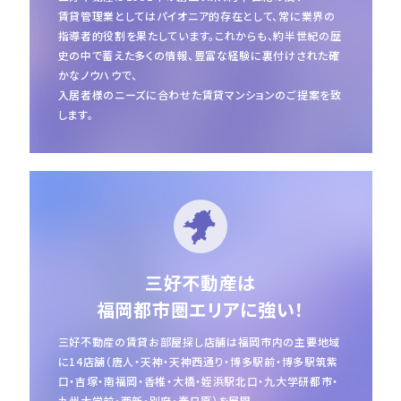
賃貸管理業としてはパイオニア的存在として、常に業界の
指導者的役割を果たしています。
これからも、約半世紀の歴
史の中で蓄えた多くの情報、豊富な経験に裏付けされた確
かなノウハウで、
入居者様のニーズに合わせた賃貸マンションのご提案を致
します。
三好不動産は
福岡都市圏エリアに強い！
三好不動産の賃貸お部屋探し店舗は福岡市内の主要地域
に14店舗（唐人・天神・天神西通り・博多駅前・
博多駅筑紫
口・吉塚・南福岡・香椎・大橋・姪浜駅北口・九大学研都市・
九州大学前・西新・別府・春日原）を展開。