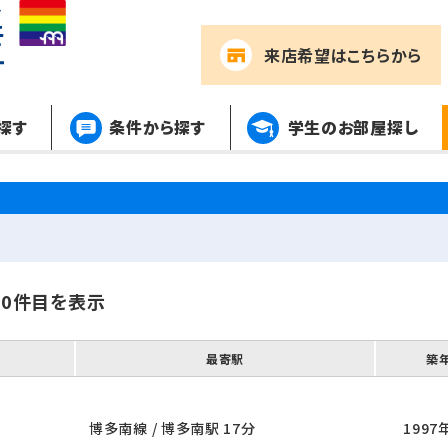
来店希望
はこちらから
探す
条件から探す
学生のお部屋探し
00件目を表示
最寄駅
築
博多南線 / 博多南駅 17分
1997