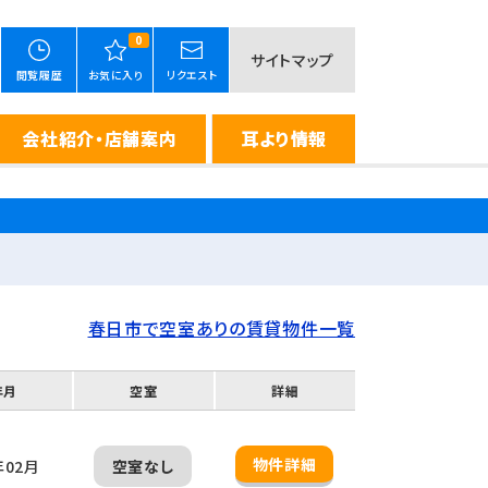
0
サイトマップ
閲覧履歴
お気に入り
リクエスト
会社紹介・店舗案内
耳より情報
春日市で空室ありの賃貸物件一覧
年月
空室
詳細
物件詳細
年02月
空室なし