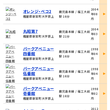
細
物
2004
オレンジ・ペコ2
件
鹿児島本線 / 福工大前
年08
詳
糟屋郡新宮町大字原上
駅 16分
月
細
物
2004
丸昭第7
件
鹿児島本線 / 福工大前
年03
詳
糟屋郡新宮町大字原上
駅 21分
月
細
物
パークアベニュー
1998
件
鹿児島本線 / 福工大前
四番館
年04
詳
駅 16分
月
糟屋郡新宮町大字原上
細
物
パークアベニュー
1998
件
鹿児島本線 / 福工大前
伍番館
年04
詳
駅 16分
月
糟屋郡新宮町大字原上
細
物
パークアベニュー
1998
件
鹿児島本線 / 福工大前
壱番館
年02
詳
駅 16分
月
糟屋郡新宮町大字原上
細
物
2012