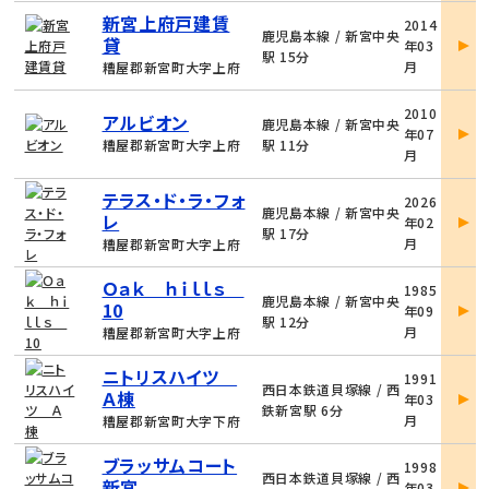
物
新宮上府戸建賃
2014
件
鹿児島本線 / 新宮中央
貸
年03
詳
駅 15分
月
糟屋郡新宮町大字上府
細
物
2010
アルビオン
件
鹿児島本線 / 新宮中央
年07
詳
糟屋郡新宮町大字上府
駅 11分
月
細
物
テラス・ド・ラ・フォ
2026
件
鹿児島本線 / 新宮中央
レ
年02
詳
駅 17分
月
糟屋郡新宮町大字上府
細
物
Ｏａｋ ｈｉｌｌｓ
1985
件
鹿児島本線 / 新宮中央
10
年09
詳
駅 12分
月
糟屋郡新宮町大字上府
細
物
ニトリスハイツ
1991
件
西日本鉄道貝塚線 / 西
Ａ棟
年03
詳
鉄新宮駅 6分
月
糟屋郡新宮町大字下府
細
物
ブラッサムコート
1998
件
西日本鉄道貝塚線 / 西
新宮
年03