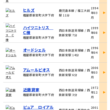
物
1994
ヒルズ
件
鹿児島本線 / 福工大前
年03
詳
糟屋郡新宮町大字下府
駅 11分
月
細
物
ハイツニトリス
1999
件
西日本鉄道貝塚線 / 西
Ｃ棟
年08
詳
鉄新宮駅 7分
月
糟屋郡新宮町大字下府
細
物
1996
オードシェル
件
西日本鉄道貝塚線 / 西
年04
詳
糟屋郡新宮町大字下府
鉄新宮駅 14分
月
細
物
2006
アムールビオス
件
西日本鉄道貝塚線 / 西
年03
詳
糟屋郡新宮町大字下府
鉄新宮駅 6分
月
細
物
1972
近藤貸家
件
西日本鉄道貝塚線 / 西
年12
詳
糟屋郡新宮町大字下府
鉄新宮駅 3分
月
細
物
ピュア ロイアル
2001
件
鹿児島本線 / 新宮中央