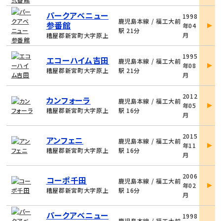
物
パークアベニュー
1998
件
鹿児島本線 / 福工大前
参番館
年04
詳
駅 21分
月
糟屋郡新宮町大字原上
細
物
1995
エコーハイム吉田
件
鹿児島本線 / 福工大前
年08
詳
糟屋郡新宮町大字原上
駅 21分
月
細
物
2012
カンフォーラ
件
鹿児島本線 / 福工大前
年05
詳
糟屋郡新宮町大字原上
駅 16分
月
細
物
2015
アンフェニ
件
鹿児島本線 / 福工大前
年11
詳
糟屋郡新宮町大字原上
駅 16分
月
細
物
2006
コーポ千田
件
鹿児島本線 / 福工大前
年02
詳
糟屋郡新宮町大字原上
駅 16分
月
細
物
パークアベニュー
1998
件
鹿児島本線 / 福工大前