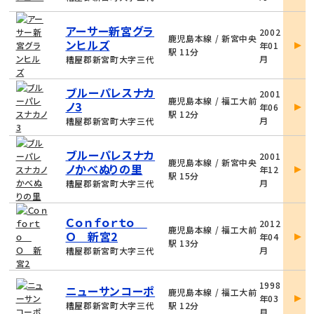
細
物
アーサー新宮グラ
2002
件
鹿児島本線 / 新宮中央
ンヒルズ
年01
詳
駅 11分
月
糟屋郡新宮町大字三代
細
物
ブルーパレスナカ
2001
件
鹿児島本線 / 福工大前
ノ3
年06
詳
駅 12分
月
糟屋郡新宮町大字三代
細
物
ブルーパレスナカ
2001
件
鹿児島本線 / 新宮中央
ノかべぬりの里
年12
詳
駅 15分
月
糟屋郡新宮町大字三代
細
物
Ｃｏｎｆｏｒｔｏ
2012
件
鹿児島本線 / 福工大前
Ｏ 新宮2
年04
詳
駅 13分
月
糟屋郡新宮町大字三代
細
物
1998
ニューサンコーポ
件
鹿児島本線 / 福工大前
年03
詳
糟屋郡新宮町大字三代
駅 12分
月