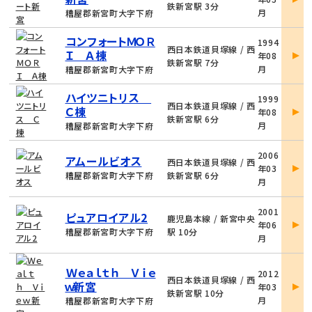
詳
鉄新宮駅 3分
月
糟屋郡新宮町大字下府
細
物
コンフォートＭＯＲ
1994
件
西日本鉄道貝塚線 / 西
Ｉ Ａ棟
年08
詳
鉄新宮駅 7分
月
糟屋郡新宮町大字下府
細
物
ハイツニトリス
1999
件
西日本鉄道貝塚線 / 西
Ｃ棟
年08
詳
鉄新宮駅 6分
月
糟屋郡新宮町大字下府
細
物
2006
アムールビオス
件
西日本鉄道貝塚線 / 西
年03
詳
糟屋郡新宮町大字下府
鉄新宮駅 6分
月
細
物
2001
ピュアロイアル2
件
鹿児島本線 / 新宮中央
年06
詳
糟屋郡新宮町大字下府
駅 10分
月
細
物
Ｗｅａｌｔｈ Ｖｉｅ
2012
件
西日本鉄道貝塚線 / 西
ｗ新宮
年03
詳
鉄新宮駅 10分
月
糟屋郡新宮町大字下府
細