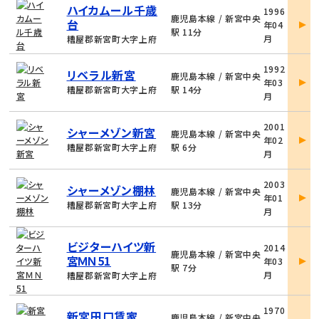
物
ハイカムール千歳
1996
件
鹿児島本線 / 新宮中央
台
年04
詳
駅 11分
月
糟屋郡新宮町大字上府
細
物
1992
リベラル新宮
件
鹿児島本線 / 新宮中央
年03
詳
糟屋郡新宮町大字上府
駅 14分
月
細
物
2001
シャーメゾン新宮
件
鹿児島本線 / 新宮中央
年02
詳
糟屋郡新宮町大字上府
駅 6分
月
細
物
2003
シャーメゾン棚林
件
鹿児島本線 / 新宮中央
年01
詳
糟屋郡新宮町大字上府
駅 13分
月
細
物
ビジターハイツ新
2014
件
鹿児島本線 / 新宮中央
宮ＭＮ51
年03
詳
駅 7分
月
糟屋郡新宮町大字上府
細
物
1970
新宮田口賃家
件
鹿児島本線 / 新宮中央