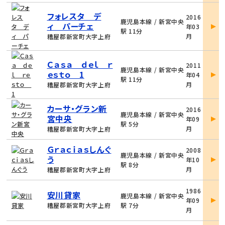
物
フォレスタ デ
2016
件
鹿児島本線 / 新宮中央
ィ パーチェ
年03
詳
駅 11分
月
糟屋郡新宮町大字上府
細
物
Ｃａｓａ ｄｅｌ ｒ
2011
件
鹿児島本線 / 新宮中央
ｅｓｔｏ 1
年04
詳
駅 11分
月
糟屋郡新宮町大字上府
細
物
カーサ・グラン新
2016
件
鹿児島本線 / 新宮中央
宮中央
年09
詳
駅 5分
月
糟屋郡新宮町大字上府
細
物
Ｇｒａｃｉａｓしんぐ
2008
件
鹿児島本線 / 新宮中央
う
年10
詳
駅 8分
月
糟屋郡新宮町大字上府
細
物
1986
安川貸家
件
鹿児島本線 / 新宮中央
年09
詳
糟屋郡新宮町大字上府
駅 7分
月
細