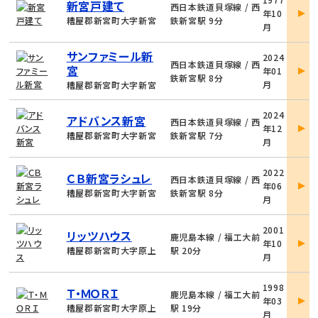
新宮戸建て
件
西日本鉄道貝塚線 / 西
年10
詳
糟屋郡新宮町大字新宮
鉄新宮駅 9分
月
細
物
サンファミール新
2024
件
西日本鉄道貝塚線 / 西
宮
年01
詳
鉄新宮駅 8分
月
糟屋郡新宮町大字新宮
細
物
2024
アドバンス新宮
件
西日本鉄道貝塚線 / 西
年12
詳
糟屋郡新宮町大字新宮
鉄新宮駅 7分
月
細
物
2022
ＣＢ新宮ラシュレ
件
西日本鉄道貝塚線 / 西
年06
詳
糟屋郡新宮町大字新宮
鉄新宮駅 8分
月
細
物
2001
リッツハウス
件
鹿児島本線 / 福工大前
年10
詳
糟屋郡新宮町大字原上
駅 20分
月
細
物
1998
Ｔ・ＭＯＲＩ
件
鹿児島本線 / 福工大前
年03
詳
糟屋郡新宮町大字原上
駅 19分
月