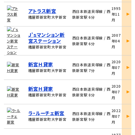
物
1995
アトラス新宮
件
西日本鉄道貝塚線 / 西
年11
詳
糟屋郡新宮町大字新宮
鉄新宮駅 6分
月
細
物
Ｊ’ｓマンション新
2007
件
西日本鉄道貝塚線 / 西
宮ステーション
年04
詳
鉄新宮駅 6分
月
糟屋郡新宮町大字新宮
細
物
2020
新宮Ｈ貸家
件
西日本鉄道貝塚線 / 西
年07
詳
糟屋郡新宮町大字新宮
鉄新宮駅 7分
月
細
物
2020
新宮Ｈ貸家
件
西日本鉄道貝塚線 / 西
年07
詳
糟屋郡新宮町大字新宮
鉄新宮駅 8分
月
細
物
2022
ラ・ルーチェ新宮
件
西日本鉄道貝塚線 / 西
年07
詳
糟屋郡新宮町大字新宮
鉄新宮駅 9分
月
細
物
1977