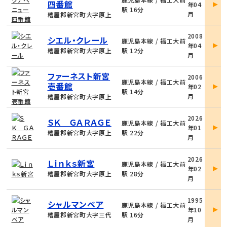
四番館
年04
詳
駅 16分
月
糟屋郡新宮町大字原上
細
物
2008
シエル・クレール
件
鹿児島本線 / 福工大前
年04
詳
糟屋郡新宮町大字原上
駅 12分
月
細
物
ファーネスト新宮
2006
件
鹿児島本線 / 福工大前
壱番館
年02
詳
駅 14分
月
糟屋郡新宮町大字原上
細
物
2026
ＳＫ ＧＡＲＡＧＥ
件
鹿児島本線 / 福工大前
年01
詳
糟屋郡新宮町大字原上
駅 22分
月
細
物
2026
Ｌｉｎｋｓ新宮
件
鹿児島本線 / 福工大前
年02
詳
糟屋郡新宮町大字原上
駅 28分
月
細
物
1995
シャルマンベア
件
鹿児島本線 / 福工大前
年10
詳
糟屋郡新宮町大字三代
駅 16分
月
細