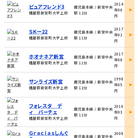
物
2014
ピュアフレンド3
件
鹿児島本線 / 新宮中央
年06
詳
糟屋郡新宮町大字上府
駅 12分
月
細
物
2017
ＳＫー22
件
鹿児島本線 / 新宮中央
年02
詳
糟屋郡新宮町大字上府
駅 11分
月
細
物
2017
ホオナネア新宮
件
鹿児島本線 / 新宮中央
年08
詳
糟屋郡新宮町大字上府
駅 11分
月
細
物
1998
サンライズ新宮
件
鹿児島本線 / 新宮中央
年05
詳
糟屋郡新宮町大字上府
駅 12分
月
細
物
フォレスタ デ
2016
件
鹿児島本線 / 新宮中央
ィ パーチェ
年03
詳
駅 11分
月
糟屋郡新宮町大字上府
細
物
Ｇｒａｃｉａｓしんぐ
2008
件
鹿児島本線 / 新宮中央