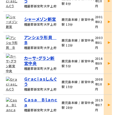
う
年10
詳
駅 8分
月
糟屋郡新宮町大字上府
細
物
2001
シャーメゾン新宮
件
鹿児島本線 / 新宮中央
年02
詳
糟屋郡新宮町大字上府
駅 13分
月
細
物
アンシェラ形貝
2003
件
鹿児島本線 / 新宮中央
Ｂ
年01
詳
駅 12分
月
糟屋郡新宮町大字上府
細
物
カーサ・グラン新
2016
件
鹿児島本線 / 新宮中央
宮中央
年09
詳
駅 5分
月
糟屋郡新宮町大字上府
細
物
Ｇｒａｃｉａｓしんぐ
2008
件
鹿児島本線 / 新宮中央
う
年10
詳
駅 15分
月
糟屋郡新宮町大字上府
細
物
Ｃａｓａ Ｂｌａｎｃ
2019
件
鹿児島本線 / 新宮中央
ａ
年07
詳
駅 28分
月
糟屋郡新宮町大字上府
細