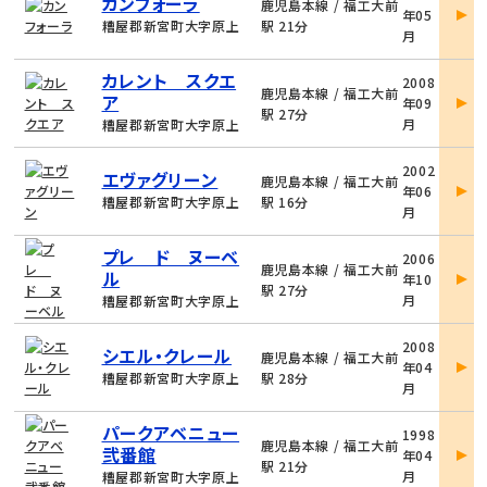
カンフォーラ
件
鹿児島本線 / 福工大前
年05
詳
糟屋郡新宮町大字原上
駅 21分
月
細
物
カレント スクエ
2008
件
鹿児島本線 / 福工大前
ア
年09
詳
駅 27分
月
糟屋郡新宮町大字原上
細
物
2002
エヴァグリーン
件
鹿児島本線 / 福工大前
年06
詳
糟屋郡新宮町大字原上
駅 16分
月
細
物
プレ ド ヌーベ
2006
件
鹿児島本線 / 福工大前
ル
年10
詳
駅 27分
月
糟屋郡新宮町大字原上
細
物
2008
シエル・クレール
件
鹿児島本線 / 福工大前
年04
詳
糟屋郡新宮町大字原上
駅 28分
月
細
物
パークアベニュー
1998
件
鹿児島本線 / 福工大前
弐番館
年04
詳
駅 21分
月
糟屋郡新宮町大字原上
細