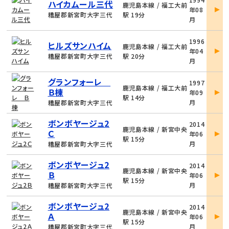
ハイカムール三代
件
鹿児島本線 / 福工大前
年08
詳
糟屋郡新宮町大字三代
駅 19分
月
細
物
1996
ヒルズサンハイム
件
鹿児島本線 / 福工大前
年04
詳
糟屋郡新宮町大字三代
駅 20分
月
細
物
グランフォーレ
1997
件
鹿児島本線 / 福工大前
Ｂ棟
年09
詳
駅 14分
月
糟屋郡新宮町大字三代
細
物
ボンボヤージュ2
2014
件
鹿児島本線 / 新宮中央
Ｃ
年06
詳
駅 15分
月
糟屋郡新宮町大字三代
細
物
ボンボヤージュ2
2014
件
鹿児島本線 / 新宮中央
Ｂ
年06
詳
駅 15分
月
糟屋郡新宮町大字三代
細
物
ボンボヤージュ2
2014
件
鹿児島本線 / 新宮中央
Ａ
年06
詳
駅 15分
月
糟屋郡新宮町大字三代