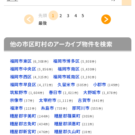
細
先頭
1
2
3
4
5
最後
他の市区町村のアーカイブ物件を検索
福岡市東区
福岡市博多区
(6,308件)
(5,938件)
福岡市中央区
福岡市南区
(5,856件)
(5,430件)
福岡市西区
福岡市城南区
(4,325件)
(3,191件)
福岡市早良区
久留米市
小郡市
(4,272件)
(505件)
(149件)
筑紫野市
春日市
大野城市
(1,604件)
(2,021件)
(1,878件)
宗像市
太宰府市
古賀市
(37件)
(1,111件)
(441件)
福津市
糸島市
那珂川市
(213件)
(735件)
(555件)
糟屋郡宇美町
糟屋郡篠栗町
(244件)
(305件)
糟屋郡志免町
糟屋郡須惠町
(434件)
(211件)
糟屋郡新宮町
糟屋郡久山町
(476件)
(18件)