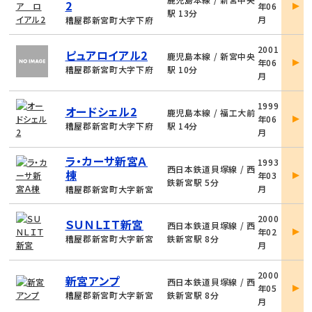
2
年06
詳
駅 13分
月
糟屋郡新宮町大字下府
細
物
2001
ピュアロイアル2
件
鹿児島本線 / 新宮中央
年06
詳
糟屋郡新宮町大字下府
駅 10分
月
細
物
1999
オードシェル2
件
鹿児島本線 / 福工大前
年06
詳
糟屋郡新宮町大字下府
駅 14分
月
細
物
ラ・カーサ新宮Ａ
1993
件
西日本鉄道貝塚線 / 西
棟
年03
詳
鉄新宮駅 5分
月
糟屋郡新宮町大字新宮
細
物
2000
ＳＵＮＬＩＴ新宮
件
西日本鉄道貝塚線 / 西
年02
詳
糟屋郡新宮町大字新宮
鉄新宮駅 8分
月
細
物
2000
新宮アンプ
件
西日本鉄道貝塚線 / 西
年05
詳
糟屋郡新宮町大字新宮
鉄新宮駅 8分
月
細