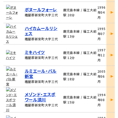
物
1996
ボヌールフォーレ
件
鹿児島本線 / 福工大前
年04
詳
糟屋郡新宮町大字三代
駅 20分
月
細
物
ハイカムールリシ
1995
件
鹿児島本線 / 福工大前
ェス
年07
詳
駅 13分
月
糟屋郡新宮町大字三代
細
物
1997
ミキハイツ
件
鹿児島本線 / 福工大前
年12
詳
糟屋郡新宮町大字三代
駅 12分
月
細
物
ルミエール・パル
2005
件
鹿児島本線 / 福工大前
新宮
年06
詳
駅 18分
月
糟屋郡新宮町大字三代
細
物
メゾンド・エスポ
1994
件
鹿児島本線 / 福工大前
ワール須川
年08
詳
駅 15分
月
糟屋郡新宮町大字三代
細
物
1994