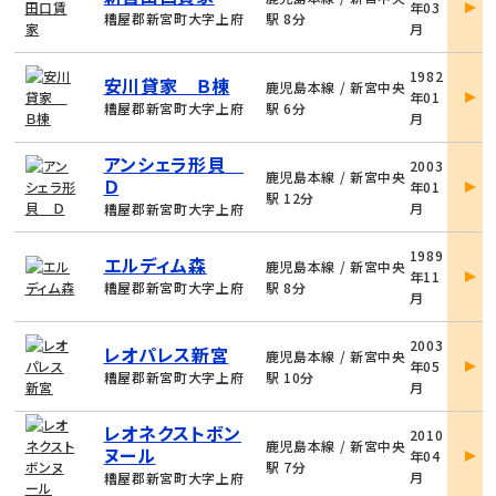
年03
詳
糟屋郡新宮町大字上府
駅 8分
月
細
物
1982
安川貸家 Ｂ棟
件
鹿児島本線 / 新宮中央
年01
詳
糟屋郡新宮町大字上府
駅 6分
月
細
物
アンシェラ形貝
2003
件
鹿児島本線 / 新宮中央
Ｄ
年01
詳
駅 12分
月
糟屋郡新宮町大字上府
細
物
1989
エルディム森
件
鹿児島本線 / 新宮中央
年11
詳
糟屋郡新宮町大字上府
駅 8分
月
細
物
2003
レオパレス新宮
件
鹿児島本線 / 新宮中央
年05
詳
糟屋郡新宮町大字上府
駅 10分
月
細
物
レオネクストボン
2010
件
鹿児島本線 / 新宮中央
ヌール
年04
詳
駅 7分
月
糟屋郡新宮町大字上府
細