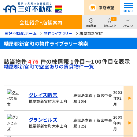
来店希望
0
会社紹介・店舗案内
閲覧履歴
お気に入り
リクエスト
三好不動産:ホーム
物件ライブラリー
糟屋郡新宮町
糟屋郡新宮町の物件ライブラリー検索
該当物件
476
件の棟情報 1件目～100件目を表示
糟屋郡新宮町で空室ありの賃貸物件一覧
物
2003
グレイス新宮
件
鹿児島本線 / 新宮中央
年02
詳
糟屋郡新宮町大字上府
駅 10分
月
細
物
2009
グランヒルズ
件
鹿児島本線 / 新宮中央
年08
詳
糟屋郡新宮町大字上府
駅 12分
月
細