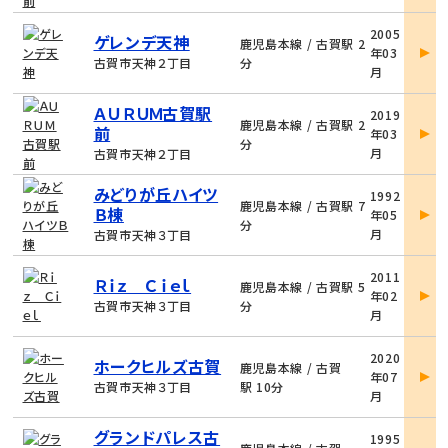
物
2005
ゲレンデ天神
件
鹿児島本線 / 古賀駅 2
年03
詳
古賀市天神２丁目
分
月
細
物
ＡＵＲＵＭ古賀駅
2019
件
鹿児島本線 / 古賀駅 2
前
年03
詳
分
月
古賀市天神２丁目
細
物
みどりが丘ハイツ
1992
件
鹿児島本線 / 古賀駅 7
Ｂ棟
年05
詳
分
月
古賀市天神３丁目
細
物
2011
Ｒｉｚ Ｃｉｅｌ
件
鹿児島本線 / 古賀駅 5
年02
詳
古賀市天神３丁目
分
月
細
物
2020
ホークヒルズ古賀
件
鹿児島本線 / 古賀
年07
詳
古賀市天神３丁目
駅 10分
月
細
物
グランドパレス古
1995
件