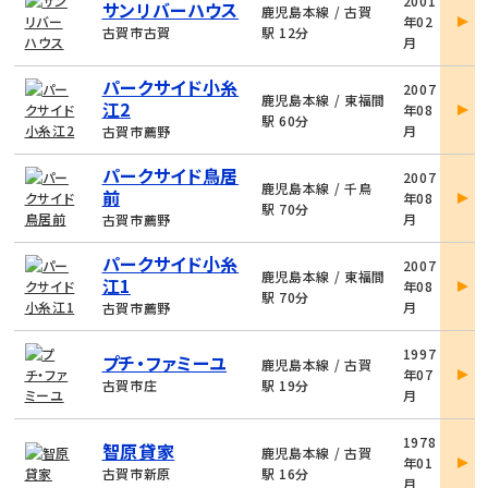
2001
サンリバーハウス
件
鹿児島本線 / 古賀
年02
詳
古賀市古賀
駅 12分
月
細
物
パークサイド小糸
2007
件
鹿児島本線 / 東福間
江2
年08
詳
駅 60分
月
古賀市薦野
細
物
パークサイド鳥居
2007
件
鹿児島本線 / 千鳥
前
年08
詳
駅 70分
月
古賀市薦野
細
物
パークサイド小糸
2007
件
鹿児島本線 / 東福間
江1
年08
詳
駅 70分
月
古賀市薦野
細
物
1997
プチ・ファミーユ
件
鹿児島本線 / 古賀
年07
詳
古賀市庄
駅 19分
月
細
物
1978
智原貸家
件
鹿児島本線 / 古賀
年01
詳
古賀市新原
駅 16分
月