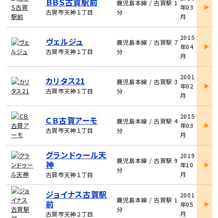
ＢＢＳ古賀駅前
件
鹿児島本線 / 古賀駅 1
年03
詳
古賀市天神１丁目
分
月
細
物
2015
ヴェルジュ
件
鹿児島本線 / 古賀駅 7
年04
詳
古賀市天神１丁目
分
月
細
物
2001
カリタス21
件
鹿児島本線 / 古賀駅 3
年02
詳
古賀市天神１丁目
分
月
細
物
2015
ＣＢ古賀アーモ
件
鹿児島本線 / 古賀駅 4
年03
詳
古賀市天神１丁目
分
月
細
物
グランドゥール天
2019
件
鹿児島本線 / 古賀駅 9
神
年10
詳
分
月
古賀市天神１丁目
細
物
ジョイナス古賀駅
2001
件
鹿児島本線 / 古賀駅 1
前
年05
詳
分
月
古賀市天神２丁目
細