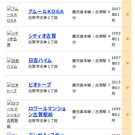
物
2007
アムールＫＯＧＡ
件
鹿児島本線 / 古賀駅 5
年01
詳
古賀市天神１丁目
分
月
細
物
1993
シティオ古賀
件
鹿児島本線 / 古賀駅 4
年11
詳
古賀市天神１丁目
分
月
細
物
1987
日吉ハイム
件
鹿児島本線 / 古賀駅 3
年03
詳
古賀市天神１丁目
分
月
細
物
2015
ビオトープ
件
鹿児島本線 / 古賀駅 7
年03
詳
古賀市天神１丁目
分
月
細
物
ロワールマンショ
1999
件
鹿児島本線 / 古賀駅 3
ン古賀駅前
年02
詳
分
月
古賀市天神１丁目
細
物
エンゼル・ステー