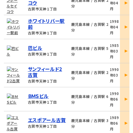
鹿児島本線 / 古賀駅 2
コウ
年04
詳
分
月
古賀市天神１丁目
細
物
ホワイトリバー駅
1998
件
鹿児島本線 / 古賀駅 2
前
年04
詳
分
月
古賀市天神１丁目
細
物
1985
巴ビル
件
鹿児島本線 / 古賀駅 5
年03
詳
古賀市天神１丁目
分
月
細
物
サンフィールド2
1990
件
鹿児島本線 / 古賀駅 2
古賀
年03
詳
分
月
古賀市天神１丁目
細
物
1990
ＢＭＳビル
件
鹿児島本線 / 古賀駅 6
年06
詳
古賀市天神１丁目
分
月
細
物
1989
エスポアール古賀
件
鹿児島本線 / 古賀駅 3
年06
詳
古賀市天神１丁目
分
月
細