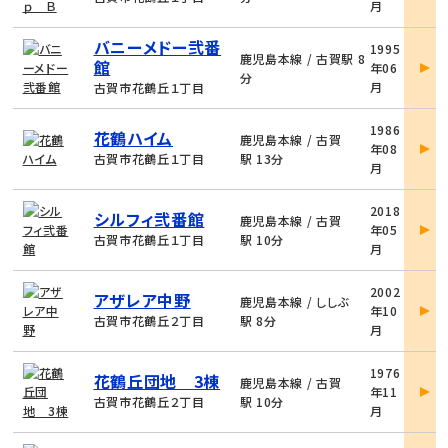
月
細
物
バニーメドー弐番
1995
件
鹿児島本線 / 古賀駅 8
館
年06
詳
分
月
古賀市花鶴丘１丁目
細
物
1986
花鶴ハイム
件
鹿児島本線 / 古賀
年08
詳
古賀市花鶴丘１丁目
駅 13分
月
細
物
2018
シルフィ弐番館
件
鹿児島本線 / 古賀
年05
詳
古賀市花鶴丘１丁目
駅 10分
月
細
物
2002
アザレア中野
件
鹿児島本線 / ししぶ
年10
詳
古賀市花鶴丘２丁目
駅 8分
月
細
物
1976
花鶴丘団地 3棟
件
鹿児島本線 / 古賀
年11
詳
古賀市花鶴丘２丁目
駅 10分
月
細
物