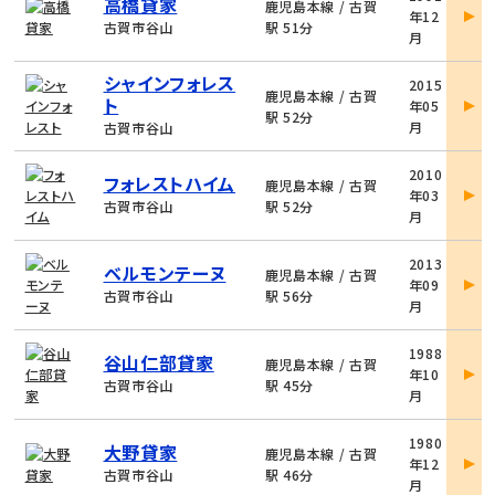
高橋貸家
件
鹿児島本線 / 古賀
年12
詳
古賀市谷山
駅 51分
月
細
物
シャインフォレス
2015
件
鹿児島本線 / 古賀
ト
年05
詳
駅 52分
月
古賀市谷山
細
物
2010
フォレストハイム
件
鹿児島本線 / 古賀
年03
詳
古賀市谷山
駅 52分
月
細
物
2013
ベルモンテーヌ
件
鹿児島本線 / 古賀
年09
詳
古賀市谷山
駅 56分
月
細
物
1988
谷山仁部貸家
件
鹿児島本線 / 古賀
年10
詳
古賀市谷山
駅 45分
月
細
物
1980
大野貸家
件
鹿児島本線 / 古賀
年12
詳
古賀市谷山
駅 46分
月
細