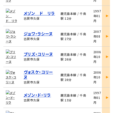
月
細
物
1997
メゾン ド リラ
件
鹿児島本線 / 千鳥
年01
詳
古賀市久保
駅 12分
月
細
物
2007
ジョワ・ラシーヌ
件
鹿児島本線 / 千鳥
年08
詳
古賀市久保
駅 27分
月
細
物
2006
ブリズ・コリーヌ
件
鹿児島本線 / 千鳥
年10
詳
古賀市久保
駅 26分
月
細
物
ヴォスケ・コリー
2006
件
鹿児島本線 / 千鳥
ヌ
年10
詳
駅 26分
月
古賀市久保
細
物
1997
メゾン・ド・リラ
件
鹿児島本線 / 千鳥
年01
詳
古賀市久保
駅 13分
月
細
物