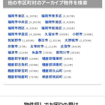
他の市区町村のアーカイブ物件を検索
福岡市東区
福岡市博多区
(6,307件)
(5,937件)
福岡市中央区
福岡市南区
(5,855件)
(5,428件)
福岡市西区
福岡市城南区
(4,325件)
(3,191件)
福岡市早良区
久留米市
小郡市
(4,269件)
(505件)
(149件)
筑紫野市
春日市
大野城市
(1,603件)
(2,021件)
(1,878件)
宗像市
太宰府市
古賀市
(37件)
(1,111件)
(441件)
福津市
糸島市
那珂川市
(213件)
(735件)
(555件)
糟屋郡宇美町
糟屋郡篠栗町
(244件)
(305件)
糟屋郡志免町
糟屋郡須惠町
(434件)
(211件)
糟屋郡新宮町
糟屋郡久山町
(476件)
(18件)
糟屋郡粕屋町
朝倉郡筑前町
(747件)
(11件)
物件探しでお困りの際は、