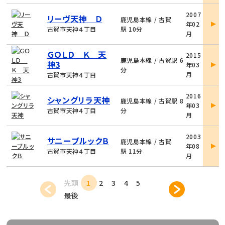
物
2007
リーヴ天神 Ｄ
件
鹿児島本線 / 古賀
年02
詳
古賀市天神４丁目
駅 10分
月
細
物
ＧＯＬＤ Ｋ 天
2015
件
鹿児島本線 / 古賀駅 6
神3
年03
詳
分
月
古賀市天神４丁目
細
物
2016
シャングリラ天神
件
鹿児島本線 / 古賀駅 8
年03
詳
古賀市天神４丁目
分
月
細
物
2003
サニーブルックＢ
件
鹿児島本線 / 古賀
年08
詳
古賀市天神４丁目
駅 11分
月
細
先頭
1
2
3
4
5
最後