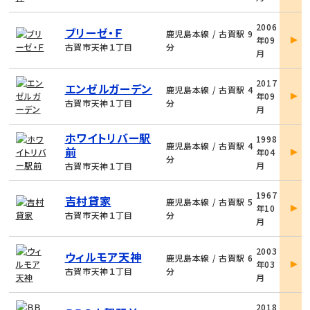
細
物
2006
ブリーゼ・Ｆ
件
鹿児島本線 / 古賀駅 9
年09
詳
古賀市天神１丁目
分
月
細
物
2017
エンゼルガーデン
件
鹿児島本線 / 古賀駅 4
年09
詳
古賀市天神１丁目
分
月
細
物
ホワイトリバー駅
1998
件
鹿児島本線 / 古賀駅 4
前
年04
詳
分
月
古賀市天神１丁目
細
物
1967
吉村貸家
件
鹿児島本線 / 古賀駅 5
年10
詳
古賀市天神１丁目
分
月
細
物
2003
ウィルモア天神
件
鹿児島本線 / 古賀駅 6
年03
詳
古賀市天神１丁目
分
月
細
物
2018