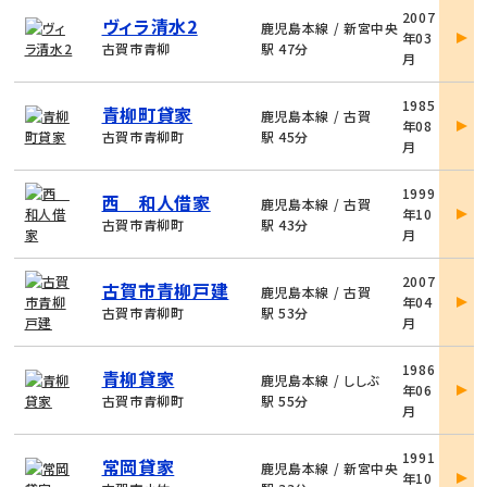
物
2007
ヴィラ清水2
件
鹿児島本線 / 新宮中央
年03
詳
古賀市青柳
駅 47分
月
細
物
1985
青柳町貸家
件
鹿児島本線 / 古賀
年08
詳
古賀市青柳町
駅 45分
月
細
物
1999
西 和人借家
件
鹿児島本線 / 古賀
年10
詳
古賀市青柳町
駅 43分
月
細
物
2007
古賀市青柳戸建
件
鹿児島本線 / 古賀
年04
詳
古賀市青柳町
駅 53分
月
細
物
1986
青柳貸家
件
鹿児島本線 / ししぶ
年06
詳
古賀市青柳町
駅 55分
月
細
物
1991
常岡貸家
件
鹿児島本線 / 新宮中央
年10
詳