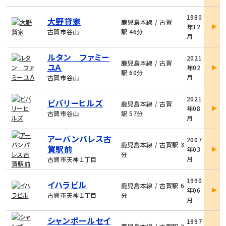
物
1980
大野貸家
件
鹿児島本線 / 古賀
年12
詳
古賀市谷山
駅 46分
月
細
物
ルタン ファミー
2021
件
鹿児島本線 / 古賀
ユＡ
年02
詳
駅 60分
月
古賀市谷山
細
物
2021
ビバリーヒルズ
件
鹿児島本線 / 古賀
年08
詳
古賀市谷山
駅 57分
月
細
物
アーバンパレス古
2007
件
鹿児島本線 / 古賀駅 3
賀駅前
年03
詳
分
月
古賀市天神１丁目
細
物
1990
イハラビル
件
鹿児島本線 / 古賀駅 6
年06
詳
古賀市天神１丁目
分
月
細
物
シャンポールセイ
1997
件