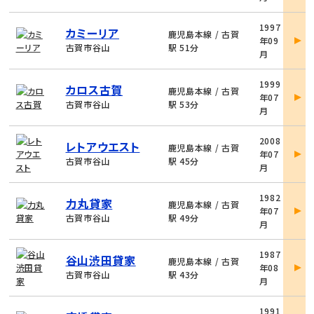
細
物
1997
カミーリア
件
鹿児島本線 / 古賀
年09
詳
古賀市谷山
駅 51分
月
細
物
1999
カロス古賀
件
鹿児島本線 / 古賀
年07
詳
古賀市谷山
駅 53分
月
細
物
2008
レトアウエスト
件
鹿児島本線 / 古賀
年07
詳
古賀市谷山
駅 45分
月
細
物
1982
力丸貸家
件
鹿児島本線 / 古賀
年07
詳
古賀市谷山
駅 49分
月
細
物
1987
谷山渋田貸家
件
鹿児島本線 / 古賀
年08
詳
古賀市谷山
駅 43分
月
細
物
1991