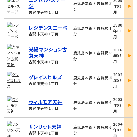
2009
件
鹿児島本線 / 古賀駅 3
ジ
年03
詳
分
月
古賀市天神１丁目
細
物
1980
レジデンス二ーベ
件
鹿児島本線 / 古賀駅 1
年11
詳
古賀市天神１丁目
分
月
細
物
光陽マンション古
2016
件
鹿児島本線 / 古賀駅 8
賀天神
年05
詳
分
月
古賀市天神１丁目
細
物
2002
グレイスヒルズ
件
鹿児島本線 / 古賀駅 4
年02
詳
古賀市天神１丁目
分
月
細
物
2003
ウィルモア天神
件
鹿児島本線 / 古賀駅 6
年03
詳
古賀市天神１丁目
分
月
細
物
2004
サンリット天神
件
鹿児島本線 / 古賀駅 6
年03
詳
古賀市天神１丁目
分
月