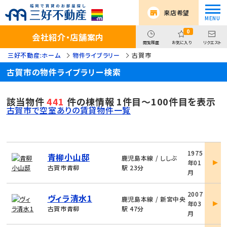
来店希望
0
会社紹介・店舗案内
閲覧履歴
お気に入り
リクエスト
三好不動産:ホーム
物件ライブラリー
古賀市
古賀市の物件ライブラリー検索
該当物件
441
件の棟情報 1件目～100件目を表示
古賀市で空室ありの賃貸物件一覧
物
1975
青柳小山邸
件
鹿児島本線 / ししぶ
年01
詳
古賀市青柳
駅 23分
月
細
物
2007
ヴィラ清水1
件
鹿児島本線 / 新宮中央
年03
詳
古賀市青柳
駅 47分
月
細