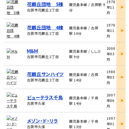
1976
花鶴丘団地 5棟
件
鹿児島本線 / 古賀駅 9
年11
詳
古賀市花鶴丘２丁目
分
月
細
物
1976
花鶴丘団地 4棟
件
鹿児島本線 / 古賀
年11
詳
古賀市花鶴丘２丁目
駅 10分
月
細
物
2000
Ｍ＆Ｍ
件
鹿児島本線 / ししぶ
年03
詳
古賀市花鶴丘２丁目
駅 9分
月
細
物
1980
花鶴丘サンハイツ
件
鹿児島本線 / 古賀
年03
詳
古賀市花鶴丘３丁目
駅 14分
月
細
物
2007
ビューテラス千鳥
件
鹿児島本線 / 千鳥
年06
詳
古賀市久保
駅 14分
月
細
物
1997
メゾン・ド・リラ
件
鹿児島本線 / 千鳥
年01
詳
古賀市久保
駅 13分