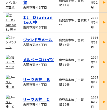
鹿児島本線 / 古賀
賀
年02
詳
駅 11分
月
古賀市天神３丁目
細
物
Ｉｌ Ｄｉａｍａｎ
2022
件
鹿児島本線 / 古賀駅 8
ｔｅ天神
年04
詳
分
月
古賀市天神３丁目
細
物
1996
ヴァンドラメール
件
鹿児島本線 / 古賀
年08
詳
古賀市天神４丁目
駅 13分
月
細
物
2004
メルべーユハイツ
件
鹿児島本線 / 古賀
年02
詳
古賀市天神４丁目
駅 11分
月
細
物
2007
リーヴ天神 Ｂ
件
鹿児島本線 / 古賀
年02
詳
古賀市天神４丁目
駅 10分
月
細
物
2007
リーヴ天神 Ｃ
件
鹿児島本線 / 古賀
年02
詳
古賀市天神４丁目
駅 10分
月
細