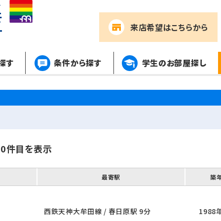
来店希望
はこちらから
探す
条件から探す
学生のお部屋探し
00件目を表示
最寄駅
築
西鉄天神大牟田線 / 春日原駅 9分
1988