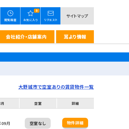
0
サイトマップ
閲覧履歴
お気に入り
リクエスト
会社紹介・店舗案内
耳より情報
大野城市で空室ありの賃貸物件一覧
年月
空室
詳細
物件詳細
年09月
空室なし