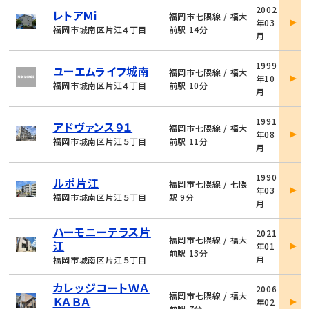
物
2002
レトアＭｉ
件
福岡市七隈線 / 福大
年03
詳
福岡市城南区片江４丁目
前駅 14分
月
細
物
1999
ユーエムライフ城南
件
福岡市七隈線 / 福大
年10
詳
福岡市城南区片江４丁目
前駅 10分
月
細
物
1991
アドヴァンス９１
件
福岡市七隈線 / 福大
年08
詳
福岡市城南区片江５丁目
前駅 11分
月
細
物
1990
ルポ片江
件
福岡市七隈線 / 七隈
年03
詳
福岡市城南区片江５丁目
駅 9分
月
細
物
ハーモニーテラス片
2021
件
福岡市七隈線 / 福大
江
年01
詳
前駅 13分
月
福岡市城南区片江５丁目
細
物
カレッジコートＷＡ
2006
件
福岡市七隈線 / 福大
ＫＡＢＡ
年02
詳
前駅 7分