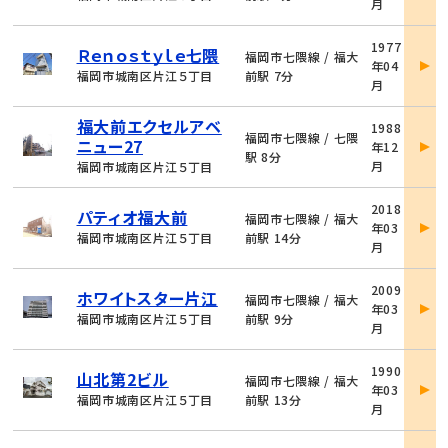
月
細
物
1977
Ｒｅｎｏｓｔｙｌｅ七隈
件
福岡市七隈線 / 福大
年04
詳
福岡市城南区片江５丁目
前駅 7分
月
細
物
福大前エクセルアベ
1988
件
福岡市七隈線 / 七隈
ニュー27
年12
詳
駅 8分
月
福岡市城南区片江５丁目
細
物
2018
パティオ福大前
件
福岡市七隈線 / 福大
年03
詳
福岡市城南区片江５丁目
前駅 14分
月
細
物
2009
ホワイトスター片江
件
福岡市七隈線 / 福大
年03
詳
福岡市城南区片江５丁目
前駅 9分
月
細
物
1990
山北第2ビル
件
福岡市七隈線 / 福大
年03
詳
福岡市城南区片江５丁目
前駅 13分
月
細
物