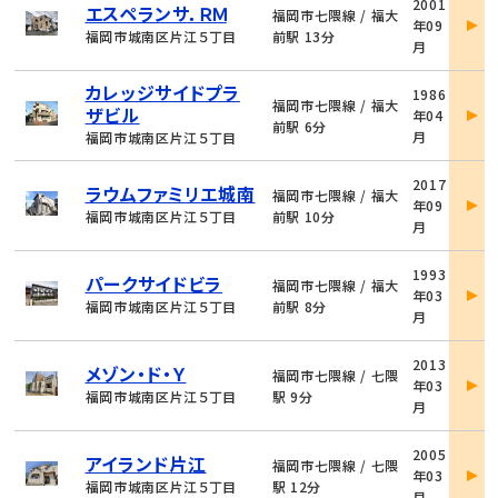
2001
エスペランサ．ＲＭ
件
福岡市七隈線 / 福大
年09
詳
福岡市城南区片江５丁目
前駅 13分
月
細
物
カレッジサイドプラ
1986
件
福岡市七隈線 / 福大
ザビル
年04
詳
前駅 6分
月
福岡市城南区片江５丁目
細
物
2017
ラウムファミリエ城南
件
福岡市七隈線 / 福大
年09
詳
福岡市城南区片江５丁目
前駅 10分
月
細
物
1993
パークサイドビラ
件
福岡市七隈線 / 福大
年03
詳
福岡市城南区片江５丁目
前駅 8分
月
細
物
2013
メゾン・ド・Ｙ
件
福岡市七隈線 / 七隈
年03
詳
福岡市城南区片江５丁目
駅 9分
月
細
物
2005
アイランド片江
件
福岡市七隈線 / 七隈
年03
詳
福岡市城南区片江５丁目
駅 12分
月