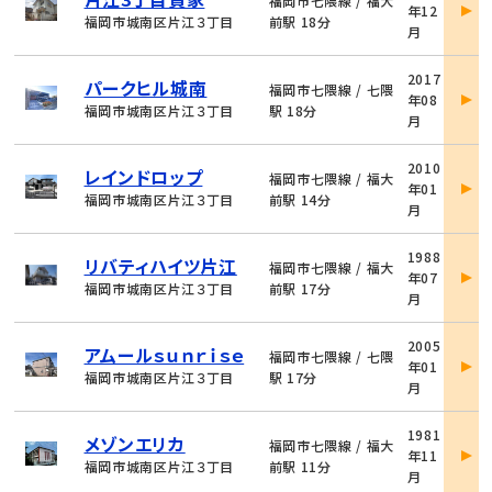
福岡市七隈線 / 福大
年12
詳
福岡市城南区片江３丁目
前駅 18分
月
細
物
2017
パークヒル城南
件
福岡市七隈線 / 七隈
年08
詳
福岡市城南区片江３丁目
駅 18分
月
細
物
2010
レインドロップ
件
福岡市七隈線 / 福大
年01
詳
福岡市城南区片江３丁目
前駅 14分
月
細
物
1988
リバティハイツ片江
件
福岡市七隈線 / 福大
年07
詳
福岡市城南区片江３丁目
前駅 17分
月
細
物
2005
アムールｓｕｎｒｉｓｅ
件
福岡市七隈線 / 七隈
年01
詳
福岡市城南区片江３丁目
駅 17分
月
細
物
1981
メゾンエリカ
件
福岡市七隈線 / 福大
年11
詳
福岡市城南区片江３丁目
前駅 11分
月
細