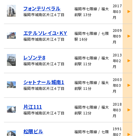
物
2017
フォンテリベラル
件
福岡市七隈線 / 福大
年03
詳
福岡市城南区片江４丁目
前駅 13分
月
細
物
2009
エテルソレイユ・ＫＹ
件
福岡市七隈線 / 七隈
年09
詳
福岡市城南区片江４丁目
駅 16分
月
細
物
2013
レゾンテ8
件
福岡市七隈線 / 福大
年02
詳
福岡市城南区片江４丁目
前駅 11分
月
細
物
2003
シャトナール城南1
件
福岡市七隈線 / 福大
年03
詳
福岡市城南区片江４丁目
前駅 11分
月
細
物
2018
片江111
件
福岡市七隈線 / 福大
年03
詳
福岡市城南区片江４丁目
前駅 12分
月
細
物
1991
松隈ビル
件
福岡市七隈線 / 七隈
年07