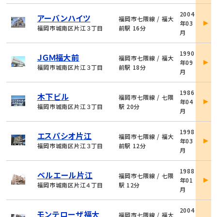
物
2004
アーバンハイツ
件
福岡市七隈線 / 福大
年03
詳
福岡市城南区片江３丁目
前駅 16分
月
細
物
1990
ＪＧＭ福大前
件
福岡市七隈線 / 福大
年09
詳
福岡市城南区片江３丁目
前駅 18分
月
細
物
1986
木下ビル
件
福岡市七隈線 / 七隈
年04
詳
福岡市城南区片江３丁目
駅 20分
月
細
物
1998
エスパシオ片江
件
福岡市七隈線 / 福大
年03
詳
福岡市城南区片江３丁目
前駅 12分
月
細
物
1988
ベルエール片江
件
福岡市七隈線 / 七隈
年01
詳
福岡市城南区片江４丁目
駅 12分
月
細
物
2004
モンテローザ福大
件
福岡市七隈線 / 福大