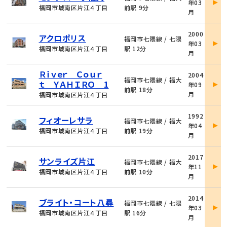
年03
詳
福岡市城南区片江４丁目
前駅 9分
月
細
物
2000
アクロポリス
件
福岡市七隈線 / 七隈
年03
詳
福岡市城南区片江４丁目
駅 12分
月
細
物
Ｒｉｖｅｒ Ｃｏｕｒ
2004
件
福岡市七隈線 / 福大
ｔ ＹＡＨＩＲＯ 1
年09
詳
前駅 18分
月
福岡市城南区片江４丁目
細
物
1992
フィオーレサラ
件
福岡市七隈線 / 福大
年04
詳
福岡市城南区片江４丁目
前駅 19分
月
細
物
2017
サンライズ片江
件
福岡市七隈線 / 福大
年11
詳
福岡市城南区片江４丁目
前駅 10分
月
細
物
2014
ブライト・コート八尋
件
福岡市七隈線 / 七隈
年03
詳
福岡市城南区片江４丁目
駅 16分
月
細