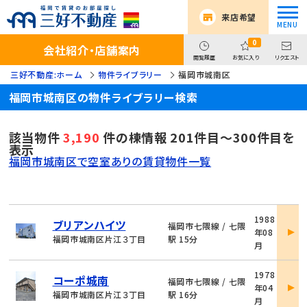
来店希望
0
会社紹介・店舗案内
閲覧履歴
お気に入り
リクエスト
三好不動産:ホーム
物件ライブラリー
福岡市城南区
福岡市城南区の物件ライブラリー検索
該当物件
3,190
件の棟情報 201件目～300件目を
表示
福岡市城南区で空室ありの賃貸物件一覧
物
1988
ブリアンハイツ
件
福岡市七隈線 / 七隈
年08
詳
福岡市城南区片江３丁目
駅 15分
月
細
物
1978
コーポ城南
件
福岡市七隈線 / 七隈
年04
詳
福岡市城南区片江３丁目
駅 16分
月
細