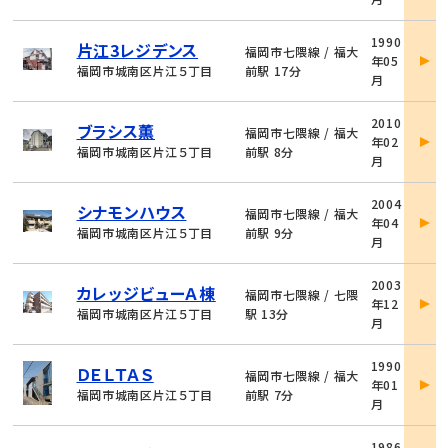
細
物
1990
片江3レジデンス
件
福岡市七隈線 / 福大
年05
詳
福岡市城南区片江５丁目
前駅 17分
月
細
物
2010
ブラシス薫
件
福岡市七隈線 / 福大
年02
詳
福岡市城南区片江５丁目
前駅 8分
月
細
物
2004
シナモンハウス
件
福岡市七隈線 / 福大
年04
詳
福岡市城南区片江５丁目
前駅 9分
月
細
物
2003
カレッジビューＡ棟
件
福岡市七隈線 / 七隈
年12
詳
福岡市城南区片江５丁目
駅 13分
月
細
物
1990
ＤＥＬＴＡＳ
件
福岡市七隈線 / 福大
年01
詳
福岡市城南区片江５丁目
前駅 7分
月
細
物
1986