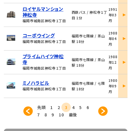
物
ロイヤルマンション
1991
件
西鉄バス / 神松寺１丁
神松寺
年03
詳
目 1分
月
福岡市城南区神松寺１丁目
細
物
1988
コーポウイング
件
福岡市七隈線 / 茶山
年04
詳
福岡市城南区神松寺１丁目
駅 18分
月
細
物
プライムハイツ神松
1988
件
福岡市七隈線 / 茶山
寺
年12
詳
駅 18分
月
福岡市城南区神松寺１丁目
細
物
1980
ミノハラビル
件
福岡市七隈線 / 七隈
年09
詳
福岡市城南区神松寺１丁目
駅 18分
月
細
先頭
1
2
3
4
5
6
7
8
9
10
最後