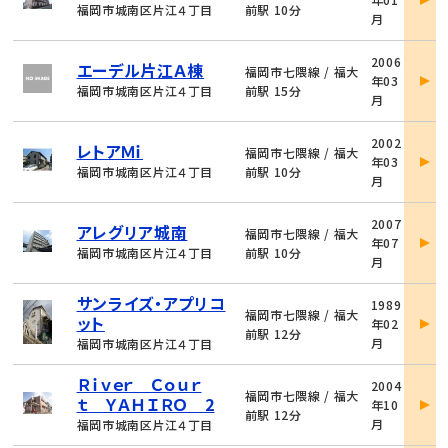
詳
福岡市城南区片江４丁目
前駅 10分
月
細
物
2006
エーデル片江Ａ棟
件
福岡市七隈線 / 福大
年03
詳
福岡市城南区片江４丁目
前駅 15分
月
細
物
2002
レトアＭｉ
件
福岡市七隈線 / 福大
年03
詳
福岡市城南区片江４丁目
前駅 10分
月
細
物
2007
アレグリア城南
件
福岡市七隈線 / 福大
年07
詳
福岡市城南区片江４丁目
前駅 10分
月
細
物
サンライズ・アプリコ
1989
件
福岡市七隈線 / 福大
ット
年02
詳
前駅 12分
月
福岡市城南区片江４丁目
細
物
Ｒｉｖｅｒ Ｃｏｕｒ
2004
件
福岡市七隈線 / 福大
ｔ ＹＡＨＩＲＯ 2
年10
詳
前駅 12分
月
福岡市城南区片江４丁目
細