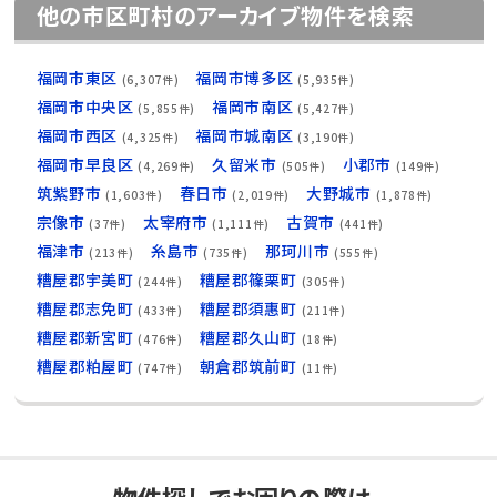
他の市区町村のアーカイブ物件を検索
福岡市東区
福岡市博多区
(6,307件)
(5,935件)
福岡市中央区
福岡市南区
(5,855件)
(5,427件)
福岡市西区
福岡市城南区
(4,325件)
(3,190件)
福岡市早良区
久留米市
小郡市
(4,269件)
(505件)
(149件)
筑紫野市
春日市
大野城市
(1,603件)
(2,019件)
(1,878件)
宗像市
太宰府市
古賀市
(37件)
(1,111件)
(441件)
福津市
糸島市
那珂川市
(213件)
(735件)
(555件)
糟屋郡宇美町
糟屋郡篠栗町
(244件)
(305件)
糟屋郡志免町
糟屋郡須惠町
(433件)
(211件)
糟屋郡新宮町
糟屋郡久山町
(476件)
(18件)
糟屋郡粕屋町
朝倉郡筑前町
(747件)
(11件)