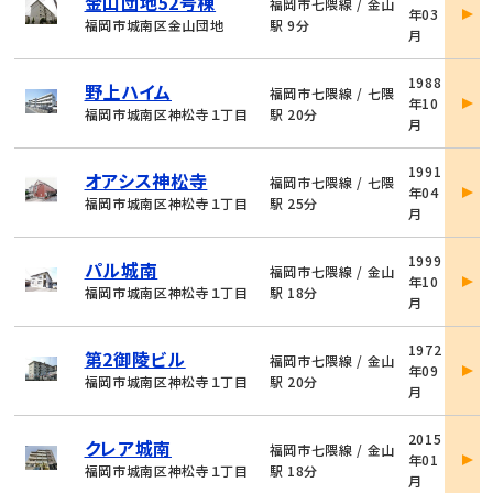
金山団地52号棟
件
福岡市七隈線 / 金山
年03
詳
福岡市城南区金山団地
駅 9分
月
細
物
1988
野上ハイム
件
福岡市七隈線 / 七隈
年10
詳
福岡市城南区神松寺１丁目
駅 20分
月
細
物
1991
オアシス神松寺
件
福岡市七隈線 / 七隈
年04
詳
福岡市城南区神松寺１丁目
駅 25分
月
細
物
1999
パル城南
件
福岡市七隈線 / 金山
年10
詳
福岡市城南区神松寺１丁目
駅 18分
月
細
物
1972
第2御陵ビル
件
福岡市七隈線 / 金山
年09
詳
福岡市城南区神松寺１丁目
駅 20分
月
細
物
2015
クレア城南
件
福岡市七隈線 / 金山
年01
詳
福岡市城南区神松寺１丁目
駅 18分
月
細