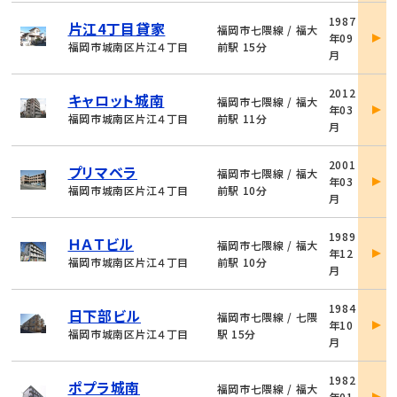
物
1987
片江4丁目貸家
件
福岡市七隈線 / 福大
年09
詳
福岡市城南区片江４丁目
前駅 15分
月
細
物
2012
キャロット城南
件
福岡市七隈線 / 福大
年03
詳
福岡市城南区片江４丁目
前駅 11分
月
細
物
2001
プリマベラ
件
福岡市七隈線 / 福大
年03
詳
福岡市城南区片江４丁目
前駅 10分
月
細
物
1989
ＨＡＴビル
件
福岡市七隈線 / 福大
年12
詳
福岡市城南区片江４丁目
前駅 10分
月
細
物
1984
日下部ビル
件
福岡市七隈線 / 七隈
年10
詳
福岡市城南区片江４丁目
駅 15分
月
細
物
1982
ポプラ城南
件
福岡市七隈線 / 福大
年01