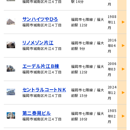
詳
福岡市城南区片江４丁目
駅 16分
月
細
物
1988
サンハイツやひろ
件
福岡市七隈線 / 福大
年11
詳
福岡市城南区片江４丁目
前駅 12分
月
細
物
2016
リノメゾン片江
件
福岡市七隈線 / 福大
年04
詳
福岡市城南区片江４丁目
前駅 9分
月
細
物
2006
エーデル片江Ｂ棟
件
福岡市七隈線 / 福大
年03
詳
福岡市城南区片江４丁目
前駅 12分
月
細
物
2024
セントラルコートＮＫ
件
福岡市七隈線 / 福大
年12
詳
福岡市城南区片江４丁目
前駅 15分
月
細
物
1985
第二泰晃ビル
件
福岡市七隈線 / 福大
年02
詳
福岡市城南区片江４丁目
前駅 10分
月
細