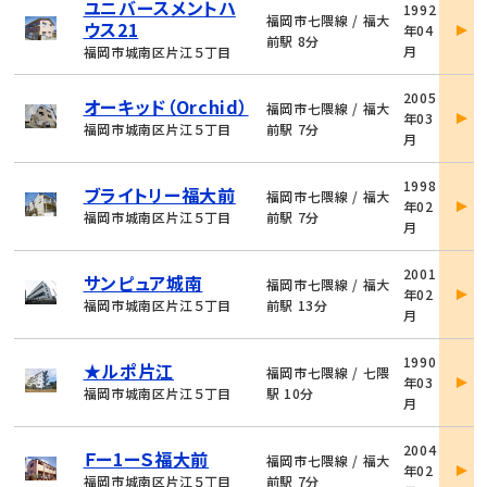
ユニバースメントハ
1992
件
福岡市七隈線 / 福大
ウス21
年04
詳
前駅 8分
月
福岡市城南区片江５丁目
細
物
2005
オーキッド（Orchid）
件
福岡市七隈線 / 福大
年03
詳
福岡市城南区片江５丁目
前駅 7分
月
細
物
1998
ブライトリー福大前
件
福岡市七隈線 / 福大
年02
詳
福岡市城南区片江５丁目
前駅 7分
月
細
物
2001
サンピュア城南
件
福岡市七隈線 / 福大
年02
詳
福岡市城南区片江５丁目
前駅 13分
月
細
物
1990
★ルポ片江
件
福岡市七隈線 / 七隈
年03
詳
福岡市城南区片江５丁目
駅 10分
月
細
物
2004
Ｆー1ーＳ福大前
件
福岡市七隈線 / 福大
年02
詳
福岡市城南区片江５丁目
前駅 7分