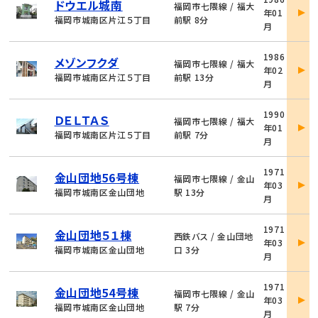
ドウエル城南
件
福岡市七隈線 / 福大
年01
詳
福岡市城南区片江５丁目
前駅 8分
月
細
物
1986
メゾンフクダ
件
福岡市七隈線 / 福大
年02
詳
福岡市城南区片江５丁目
前駅 13分
月
細
物
1990
ＤＥＬＴＡＳ
件
福岡市七隈線 / 福大
年01
詳
福岡市城南区片江５丁目
前駅 7分
月
細
物
1971
金山団地56号棟
件
福岡市七隈線 / 金山
年03
詳
福岡市城南区金山団地
駅 13分
月
細
物
1971
金山団地５１棟
件
西鉄バス / 金山団地
年03
詳
福岡市城南区金山団地
口 3分
月
細
物
1971
金山団地54号棟
件
福岡市七隈線 / 金山
年03
詳
福岡市城南区金山団地
駅 7分
月