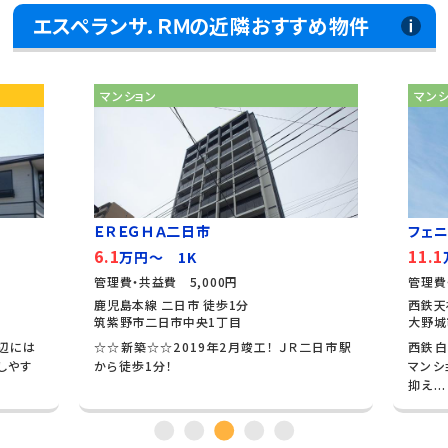
エスペランサ．ＲＭの近隣おすすめ物件
マンション
マン
ＥＲＥＧＨＡ二日市
フェ
6.1
11.1
万円～ 1K
管理費・共益費 5,000円
管理費
鹿児島本線 二日市 徒歩1分
西鉄天
筑紫野市二日市中央1丁目
大野城
周辺には
☆☆新築☆☆2019年2月竣工！ ＪＲ二日市駅
西鉄白
しやす
から徒歩1分！
マンシ
抑え...