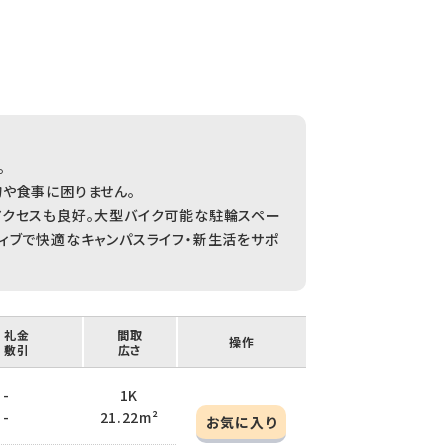
。
や食事に困りません。
アクセスも良好。大型バイク可能な駐輪スペー
ィブで快適なキャンパスライフ・新生活をサポ
/ 礼金
間取
操作
/ 敷引
広さ
 -
1K
 -
21.22m²
お気に入り