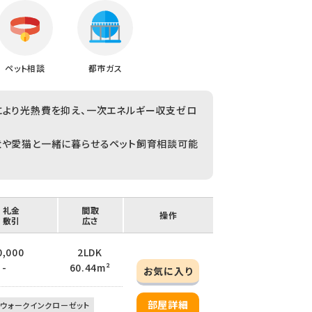
ペット相談
都市ガス
により光熱費を抑え、一次エネルギー収支ゼロ
犬や愛猫と一緒に暮らせるペット飼育相談可能
/ 礼金
間取
操作
/ 敷引
広さ
0,000
2LDK
 -
60.44m²
お気に入り
部屋詳細
ウォークインクローゼット