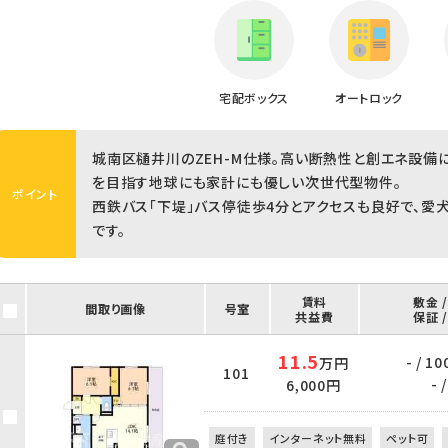
宅配ボックス
オートロック
城南区樋井川のZEH-M仕様。高い断熱性と創エネ設備
を目指す地球にも家計にも優しい次世代型物件。
ポイント
西鉄バス「下堤」バス停徒歩4分とアクセスも良好で、愛
です。
賃料
敷金 
間取り画像
号室
共益費
保証 
11.5
- / 10
万円
101
- /
6,000円
庭付き
インターネット無料
ペット可