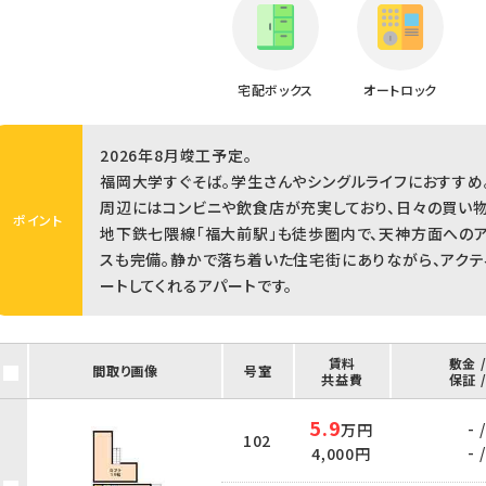
宅配ボックス
オートロック
2026年8月竣工予定。
福岡大学すぐそば。学生さんやシングルライフにおすすめ
周辺にはコンビニや飲食店が充実しており、日々の買い物
ポイント
地下鉄七隈線「福大前駅」も徒歩圏内で、天神方面への
スも完備。静かで落ち着いた住宅街にありながら、アクテ
ートしてくれるアパートです。
賃料
敷金 
間取り画像
号室
共益費
保証 
5.9
- /
万円
102
- /
4,000円