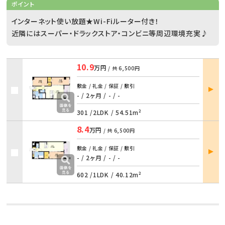
ポイント
インターネット使い放題★Wi-Fiルーター付き！
近隣にはスーパー・ドラックストア・コンビニ等周辺環境充実♪
10.9
万円
/ 共
6,500円
部屋
敷金 / 礼金 / 保証 / 敷引
詳細
- / 2ヶ月
/
- / -
301 /
2LDK
/
54.51m²
8.4
万円
/ 共
6,500円
部屋
敷金 / 礼金 / 保証 / 敷引
詳細
- / 2ヶ月
/
- / -
602 /
1LDK
/
40.12m²