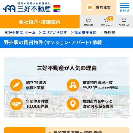
来店希望
0
会社紹介・店舗案内
閲覧履歴
お気に入り
リクエスト
三好不動産:ホーム
エリアから探す
福岡市早良区
野芥駅
野芥駅の賃貸物件（マンション・アパート）情報
福岡市地下鉄七隈線 野芥