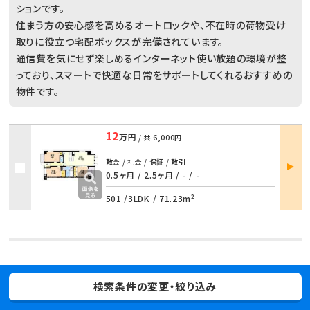
ションです。
住まう方の安心感を高めるオートロックや、不在時の荷物受け
取りに役立つ宅配ボックスが完備されています。
通信費を気にせず楽しめるインターネット使い放題の環境が整
っており、スマートで快適な日常をサポートしてくれるおすすめの
物件です。
12
万円
/ 共
6,000円
部屋
敷金 / 礼金 / 保証 / 敷引
詳細
0.5ヶ月 / 2.5ヶ月
/
- / -
501 /
3LDK
/
71.23m²
ボニート佳
検索条件の変更・絞り込み
アパート