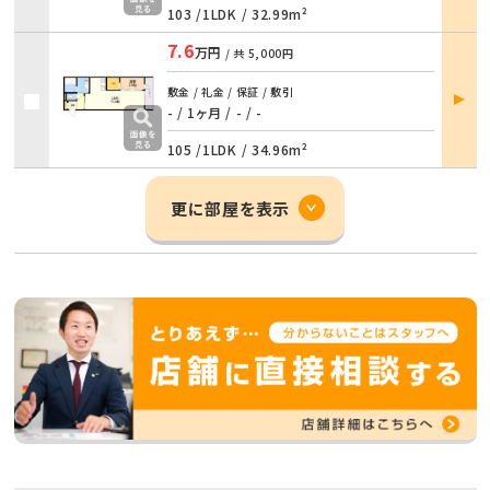
103 /
1LDK
/
32.99m²
7.6
万円
/ 共
5,000円
部屋
敷金 / 礼金 / 保証 / 敷引
詳細
- / 1ヶ月
/
- / -
105 /
1LDK
/
34.96m²
更に部屋を表示