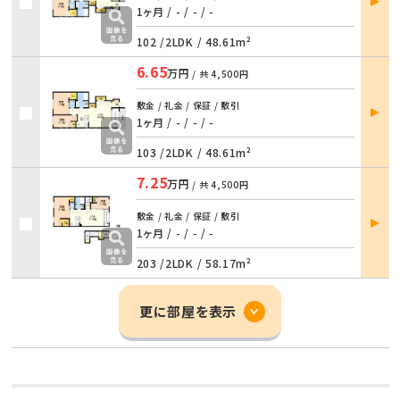
詳細
1ヶ月 / -
/
- / -
102 /
2LDK
/
48.61m²
6.65
万円
/ 共
4,500円
部屋
敷金 / 礼金 / 保証 / 敷引
詳細
1ヶ月 / -
/
- / -
103 /
2LDK
/
48.61m²
7.25
万円
/ 共
4,500円
部屋
敷金 / 礼金 / 保証 / 敷引
詳細
1ヶ月 / -
/
- / -
203 /
2LDK
/
58.17m²
更に部屋を表示