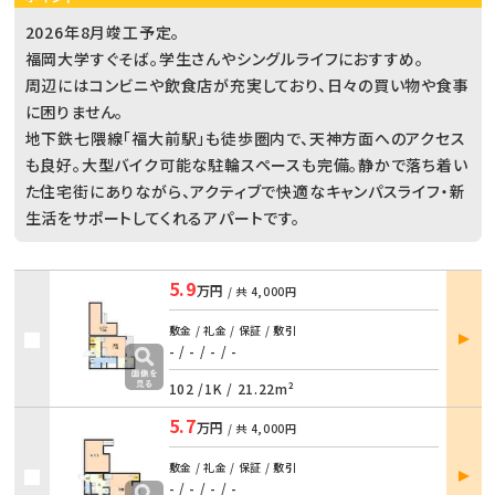
2026年8月竣工予定。
福岡大学すぐそば。学生さんやシングルライフにおすすめ。
周辺にはコンビニや飲食店が充実しており、日々の買い物や食事
に困りません。
地下鉄七隈線「福大前駅」も徒歩圏内で、天神方面へのアクセス
も良好。大型バイク可能な駐輪スペースも完備。静かで落ち着い
た住宅街にありながら、アクティブで快適なキャンパスライフ・新
生活をサポートしてくれるアパートです。
5.9
万円
/ 共
4,000円
部屋
敷金 / 礼金 / 保証 / 敷引
詳細
- / -
/
- / -
102 /
1K
/
21.22m²
5.7
万円
/ 共
4,000円
部屋
敷金 / 礼金 / 保証 / 敷引
詳細
- / -
/
- / -