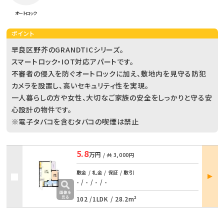
オートロック
ポイント
早良区野芥のGRANDTICシリーズ。
スマートロック・IOT対応アパートです。
不審者の侵入を防ぐオートロックに加え、敷地内を見守る防犯
カメラを設置し、高いセキュリティ性を実現。
一人暮らしの方や女性、大切なご家族の安全をしっかりと守る安
心設計の物件です。
※電子タバコを含むタバコの喫煙は禁止
5.8
万円
/ 共
3,000円
部屋
敷金 / 礼金 / 保証 / 敷引
詳細
- / -
/
- / -
102 /
1LDK
/
28.2m²