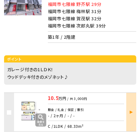
福岡市七隈線 野芥駅 29分
福岡市七隈線 梅林駅 31分
福岡市七隈線 賀茂駅 32分
福岡市七隈線 次郎丸駅 39分
築1年 / 2階建
ポイント
ガレージ付きの1ＬＤＫ！
ウッドデッキ付きのメゾネット♪
10.5
万円
/ 共
3,000円
部屋
敷金 / 礼金 / 保証 / 敷引
詳細
- / 2ヶ月
/
- / -
C /
1LDK
/
68.33m²