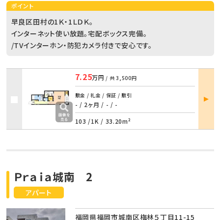
ポイント
早良区田村の1Ｋ・1ＬＤＫ。
インターネット使い放題。宅配ボックス完備。
/TVインターホン・防犯カメラ付きで安心です。
7.25
万円
/ 共
3,500円
部屋
敷金 / 礼金 / 保証 / 敷引
詳細
- / 2ヶ月
/
- / -
103 /
1K
/
33.20m²
Ｐｒａｉａ城南 2
アパート
福岡県福岡市城南区梅林５丁目11-15