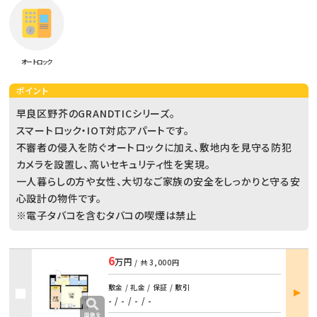
オートロック
ポイント
早良区野芥のGRANDTICシリーズ。
スマートロック・IOT対応アパートです。
不審者の侵入を防ぐオートロックに加え、敷地内を見守る防犯
カメラを設置し、高いセキュリティ性を実現。
一人暮らしの方や女性、大切なご家族の安全をしっかりと守る安
心設計の物件です。
※電子タバコを含むタバコの喫煙は禁止
6
万円
/ 共
3,000円
部屋
敷金 / 礼金 / 保証 / 敷引
詳細
- / -
/
- / -