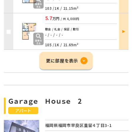
103 /
1K
/
21.15m²
5.7
万円
/ 共
4,000円
部屋
敷金 / 礼金 / 保証 / 敷引
詳細
- / -
/
- / -
105 /
1K
/
21.69m²
更に部屋を表示
Ｇａｒａｇｅ Ｈｏｕｓｅ 2
アパート
福岡県福岡市早良区重留４丁目3-1