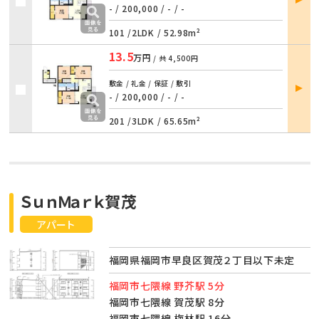
詳細
- / 200,000
/
- / -
101 /
2LDK
/
52.98m²
13.5
万円
/ 共
4,500円
部屋
敷金 / 礼金 / 保証 / 敷引
詳細
- / 200,000
/
- / -
201 /
3LDK
/
65.65m²
ＳｕｎＭａｒｋ賀茂
アパート
福岡県福岡市早良区賀茂２丁目以下未定
福岡市七隈線 野芥駅 5分
福岡市七隈線 賀茂駅 8分
福岡市七隈線 梅林駅 16分