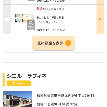
205 /
1LDK
/
32.0m²
6.8
万円
/ 共
6,000円
部屋
敷金 / 礼金 / 保証 / 敷引
詳細
- / 2ヶ月
/
- / -
303 /
1LDK
/
32.0m²
更に部屋を表示
シエル ラフィネ
アパート
福岡県福岡市早良区内野６丁目10-13
福岡市七隈線 梅林駅 82分