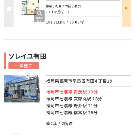
部屋
敷金 / 礼金 / 保証 / 敷引
詳細
- / 1ヶ月
/
- / -
101 /
1LDK
/
35.05m²
ソレイユ有田
一戸建て
福岡県福岡市早良区有田４丁目19
福岡市七隈線 賀茂駅 13分
福岡市七隈線 次郎丸駅 18分
福岡市七隈線 野芥駅 21分
福岡市七隈線 橋本駅 29分
築2年 / 2階建