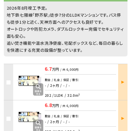
2026年8月竣工予定。
地下鉄七隈線「野芥駅」徒歩7分の1LDKマンションです。バス停
も徒歩1分と近く、天神方面へのアクセスも良好です。
オートロックや防犯カメラ、ダブルロックキー完備でセキュリティ
面も安心。
追い焚き機能や温水洗浄便座、宅配ボックスなど、毎日の暮らし
を快適にする充実の設備が整っています。
6.7
万円
/ 共
6,000円
部屋
敷金 / 礼金 / 保証 / 敷引
詳細
- / 2ヶ月
/
- / -
202 /
1LDK
/
32.0m²
6.8
万円
/ 共
6,000円
部屋
敷金 / 礼金 / 保証 / 敷引
詳細
- / 2ヶ月
/
- / -