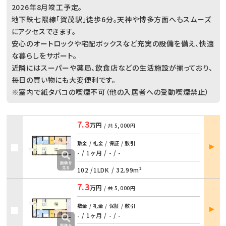
2026年8月竣工予定。
地下鉄七隈線「賀茂駅」徒歩6分。天神や博多方面へもスムーズ
にアクセスできます。
安心のオートロックや宅配ボックスなど充実の設備を備え、快適
な暮らしをサポート。
近隣にはスーパーや薬局、飲食店などの生活施設が揃っており、
毎日の買い物にも大変便利です。
※室内で紙タバコの喫煙不可（他の入居者への受動喫煙禁止）
7.3
万円
/ 共
5,000円
部屋
敷金 / 礼金 / 保証 / 敷引
詳細
- / 1ヶ月
/
- / -
102 /
1LDK
/
32.99m²
7.3
万円
/ 共
5,000円
部屋
敷金 / 礼金 / 保証 / 敷引
詳細
- / 1ヶ月
/
- / -