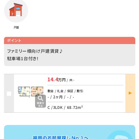
戸建
ポイント
ファミリー様向け戸建賃貸♪
駐車場1台付き！
14.4
万円
/ 共
-
部屋
敷金 / 礼金 / 保証 / 敷引
詳細
- / 2ヶ月
/
- / -
C /
3LDK
/
68.72m²