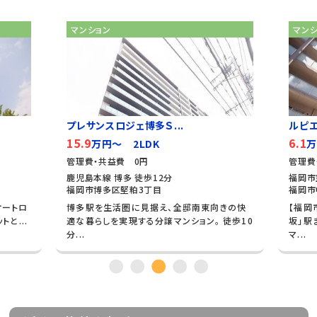
マンション
マン
プレサンスロジェ博多Ｓ...
ルピ
15.9
6.1
万円～ 2LDK
万
管理費・共益費 0円
管理費
鹿児島本線 博多 徒歩12分
福岡市
福岡市博多区堅粕3丁目
福岡市
オートロ
博多駅を生活圏に見据え、全邸南東向きの快
【福岡
と...
適な暮らしを実現する分譲マンション。 徒歩10
坂」駅
分...
マ...