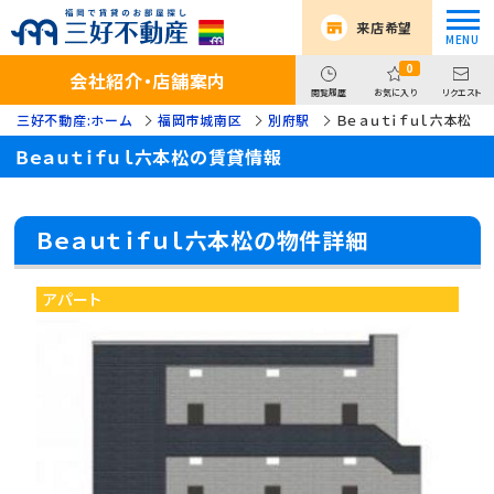
来店希望
0
会社紹介・店舗案内
閲覧履歴
お気に入り
リクエスト
三好不動産:ホーム
福岡市城南区
別府駅
Ｂｅａｕｔｉｆｕｌ六本松
Ｂｅａｕｔｉｆｕｌ六本松の賃貸情報
Ｂｅａｕｔｉｆｕｌ六本松の物件詳細
アパート