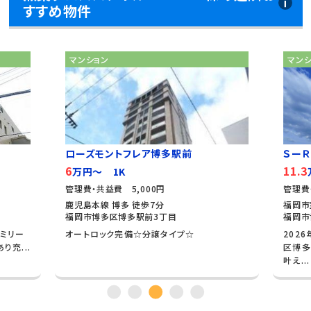
すすめ物件
マンション
マン
ローズモントフレア博多駅前
ＳーＲ
6
11.3
万円～ 1K
管理費・共益費 5,000円
管理費
鹿児島本線 博多 徒歩7分
福岡市
福岡市博多区博多駅前3丁目
福岡市
ァミリー
オートロック完備☆分譲タイプ☆
202
り充...
区博多
叶え...