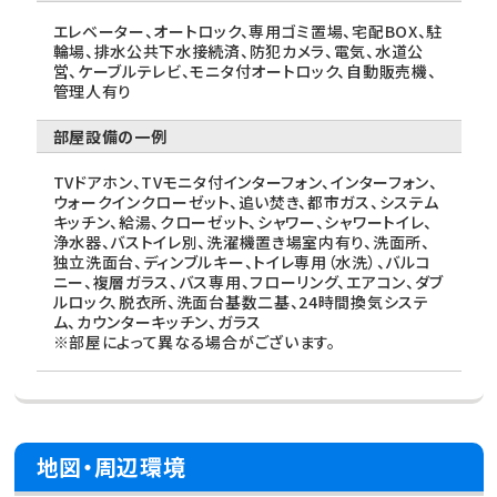
エレベーター、オートロック、専用ゴミ置場、宅配BOX、駐
輪場、排水公共下水接続済、防犯カメラ、電気、水道公
営、ケーブルテレビ、モニタ付オートロック、自動販売機、
管理人有り
部屋設備の一例
TVドアホン、TVモニタ付インターフォン、インターフォン、
ウォークインクローゼット、追い焚き、都市ガス、システム
キッチン、給湯、クローゼット、シャワー、シャワートイレ、
浄水器、バストイレ別、洗濯機置き場室内有り、洗面所、
独立洗面台、ディンブルキー、トイレ専用（水洗）、バルコ
ニー、複層ガラス、バス専用、フローリング、エアコン、ダブ
ルロック、脱衣所、洗面台基数二基、24時間換気システ
ム、カウンターキッチン、ガラス
※部屋によって異なる場合がございます。
地図・周辺環境