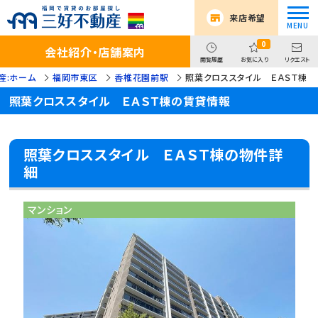
来店希望
0
会社紹介・店舗案内
閲覧履歴
お気に入り
リクエスト
産:ホーム
福岡市東区
香椎花園前駅
照葉クロススタイル ＥＡＳＴ棟
照葉クロススタイル ＥＡＳＴ棟の賃貸情報
照葉クロススタイル ＥＡＳＴ棟の物件詳
細
マンション