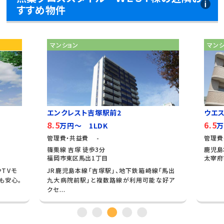
すすめ物件
マンション
マン
エンクレスト吉塚駅前2
ウエ
8.5
6.5
万円～ 1LDK
万
管理費・共益費 -
管理費
篠栗線 吉塚 徒歩3分
鹿児島
福岡市東区馬出1丁目
太宰府
やTVモ
JR鹿児島本線「吉塚駅」、地下鉄箱崎線「馬出
も安心。
九大病院前駅」と複数路線が利用可能な好ア
クセ...