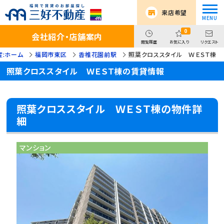
来店希望
0
会社紹介・店舗案内
閲覧履歴
お気に入り
リクエスト
:ホーム
福岡市東区
香椎花園前駅
照葉クロススタイル ＷＥＳＴ棟
照葉クロススタイル ＷＥＳＴ棟の賃貸情報
照葉クロススタイル ＷＥＳＴ棟の物件詳
細
マンション