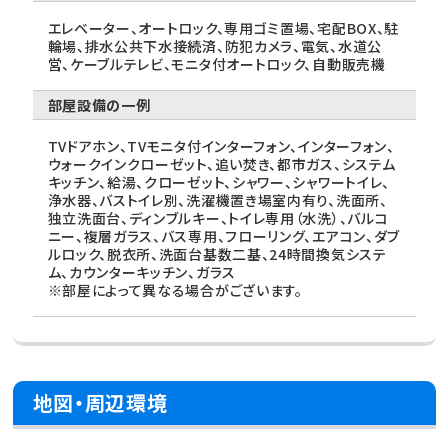
エレベーター、オートロック、専用ゴミ置場、宅配BOX、駐
輪場、排水公共下水接続済、防犯カメラ、電気、水道公
営、ケーブルテレビ、モニタ付オートロック、自動販売機
部屋設備の一例
TVドアホン、TVモニタ付インターフォン、インターフォン、
ウォークインクローゼット、追い焚き、都市ガス、システム
キッチン、給湯、クローゼット、シャワー、シャワートイレ、
浄水器、バストイレ別、洗濯機置き場室内有り、洗面所、
独立洗面台、ディンブルキー、トイレ専用（水洗）、バルコ
ニー、複層ガラス、バス専用、フローリング、エアコン、ダブ
ルロック、脱衣所、洗面台基数二基、24時間換気システ
ム、カウンターキッチン、ガラス
※部屋によって異なる場合がございます。
地図・周辺環境