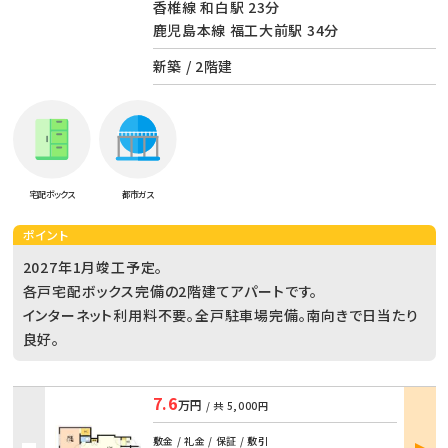
香椎線 和白駅 23分
鹿児島本線 福工大前駅 34分
新築 / 2階建
宅配ボックス
都市ガス
ポイント
2027年1月竣工予定。
各戸宅配ボックス完備の2階建てアパートです。
インターネット利用料不要。全戸駐車場完備。南向きで日当たり
良好。
7.6
万円
/ 共
5,000円
部屋
敷金 / 礼金 / 保証 / 敷引