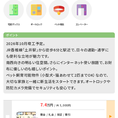
宅配ボックス
オートロック
ペット相談
エレベーター
ポイント
2026年10月竣工予定。
JR香椎線「土井駅」から徒歩6分と駅近で、日々の通勤・通学に
も便利な立地が魅力です。
南西向きの明るい住空間。さらにインターネット使い放題で、お財
布に優しいのも嬉しいポイント。
ペット飼育可能物件（小型犬・猫あわせて2匹までOK）なので、
大切な家族と一緒に新生活をスタートできます。オートロックや
防犯カメラ完備でセキュリティも安心です。
7.4
万円
/ 共
5,000円
部屋
敷金 / 礼金 / 保証 / 敷引