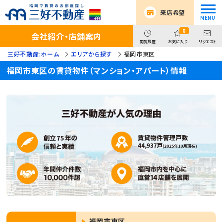
来店希望
0
会社紹介・店舗案内
閲覧履歴
お気に入り
リクエスト
三好不動産:ホーム
エリアから探す
福岡市東区
福岡市東区の賃貸物件（マンション・アパート）情報
福岡市東区