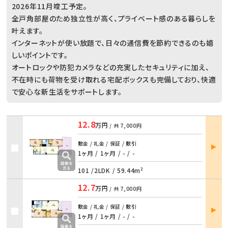
2026年11月竣工予定。
全戸角部屋のため独立性が高く、プライベート感のある暮らしを
叶えます。
インターネットが使い放題で、日々の通信費を節約できるのも嬉
しいポイントです。
オートロックや防犯カメラなどの充実したセキュリティに加え、
不在時にも荷物を受け取れる宅配ボックスも完備しており、快適
で安心な新生活をサポートします。
12.8
万円
/ 共
7,000円
部屋
敷金 / 礼金 / 保証 / 敷引
詳細
1ヶ月 / 1ヶ月
/
- / -
101 /
2LDK
/
59.44m²
12.7
万円
/ 共
7,000円
部屋
敷金 / 礼金 / 保証 / 敷引
詳細
1ヶ月 / 1ヶ月
/
- / -