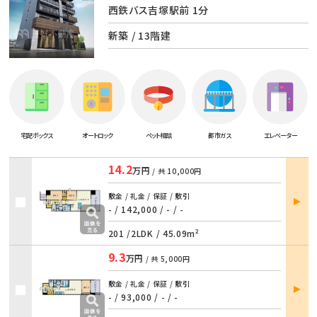
西鉄バス吉塚駅前 1分
新築 / 13階建
宅配ボックス
オートロック
ペット相談
都市ガス
エレベーター
14.2
万円
/ 共
10,000円
部屋
敷金 / 礼金 / 保証 / 敷引
詳細
- / 142,000
/
- / -
201 /
2LDK
/
45.09m²
9.3
万円
/ 共
5,000円
部屋
敷金 / 礼金 / 保証 / 敷引
詳細
- / 93,000
/
- / -