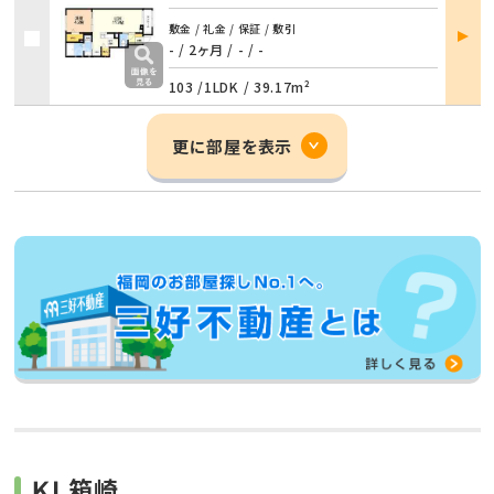
部屋
敷金 / 礼金 / 保証 / 敷引
詳細
- / 2ヶ月
/
- / -
103 /
1LDK
/
39.17m²
更に部屋を表示
ＫＬ箱崎