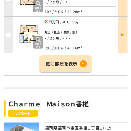
詳細
- / 2ヶ月
/
- / -
102 /
2LDK
/
40.26m²
8.9
万円
/ 共
4,000円
部屋
敷金 / 礼金 / 保証 / 敷引
詳細
- / 2ヶ月
/
- / -
201 /
2LDK
/
40.16m²
更に部屋を表示
Ｃｈａｒｍｅ Ｍａｉｓｏｎ香椎
アパート
福岡県福岡市東区香椎１丁目17-15