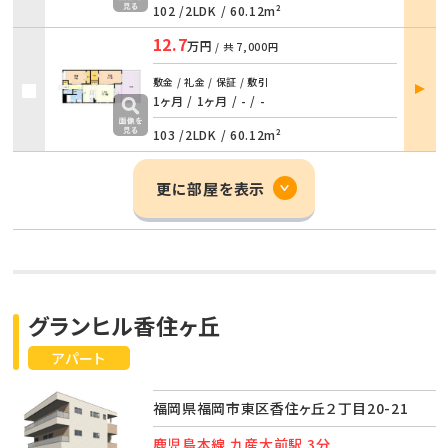
102 /
2LDK
/
60.12m²
12.7
万円
/ 共
7,000円
部屋
敷金 / 礼金 / 保証 / 敷引
詳細
1ヶ月 / 1ヶ月
/
- / -
103 /
2LDK
/
60.12m²
更に部屋を表示
グランヒル香住ヶ丘
アパート
福岡県福岡市東区香住ヶ丘２丁目20-21
鹿児島本線 九産大前駅 3分