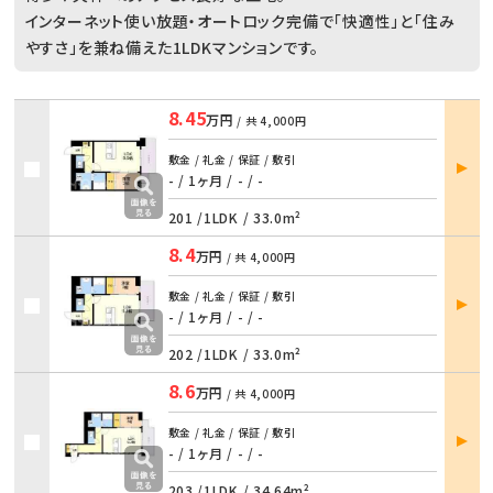
インターネット使い放題・オートロック完備で「快適性」と「住み
やすさ」を兼ね備えた1LDKマンションです。
8.45
万円
/ 共
4,000円
部屋
敷金 / 礼金 / 保証 / 敷引
詳細
- / 1ヶ月
/
- / -
201 /
1LDK
/
33.0m²
8.4
万円
/ 共
4,000円
部屋
敷金 / 礼金 / 保証 / 敷引
詳細
- / 1ヶ月
/
- / -
202 /
1LDK
/
33.0m²
8.6
万円
/ 共
4,000円
部屋
敷金 / 礼金 / 保証 / 敷引
詳細
- / 1ヶ月
/
- / -
203 /
1LDK
/
34.64m²