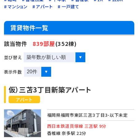
マンション
アパート
一戸建て
賃貸物件一覧
該当物件
839部屋
(352棟)
並び替え
表示件数
仮）三苫3丁目新築アパート
アパート
福岡県福岡市東区三苫３丁目3-以下未定
西日本鉄道貝塚線 三苫駅 9分
香椎線 奈多駅 22分