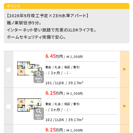
ポイント
【2026年9月竣工予定×ZEH水準アパート】
雁ノ巣駅徒歩5分。
インターネット使い放題で充実の1LDKライフを。
ホームセキュリティ完備で安心。
6.45
万円
/ 共
2,500円
部屋
敷金 / 礼金 / 保証 / 敷引
詳細
- / 2ヶ月
/
- / -
101 /
1LDK
/
39.17m²
6.25
万円
/ 共
2,500円
部屋
敷金 / 礼金 / 保証 / 敷引
詳細
- / 2ヶ月
/
- / -
102 /
1LDK
/
39.17m²
6.25
万円
/ 共
2,500円