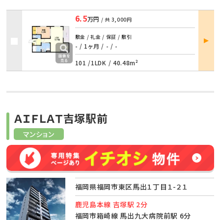
6.5
万円
/ 共
3,000円
部屋
敷金 / 礼金 / 保証 / 敷引
詳細
- / 1ヶ月
/
- / -
101 /
1LDK
/
40.48m²
ＡＩＦＬＡＴ吉塚駅前
マンション
福岡県福岡市東区馬出１丁目１-２１
鹿児島本線 吉塚駅 2分
福岡市箱崎線 馬出九大病院前駅 6分