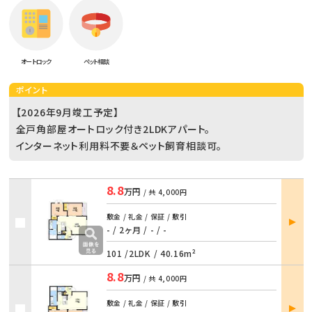
オートロック
ペット相談
ポイント
【2026年9月竣工予定】
全戸角部屋オートロック付き2LDKアパート。
インターネット利用料不要＆ペット飼育相談可。
8.8
万円
/ 共
4,000円
部屋
敷金 / 礼金 / 保証 / 敷引
詳細
- / 2ヶ月
/
- / -
101 /
2LDK
/
40.16m²
8.8
万円
/ 共
4,000円
部屋
敷金 / 礼金 / 保証 / 敷引