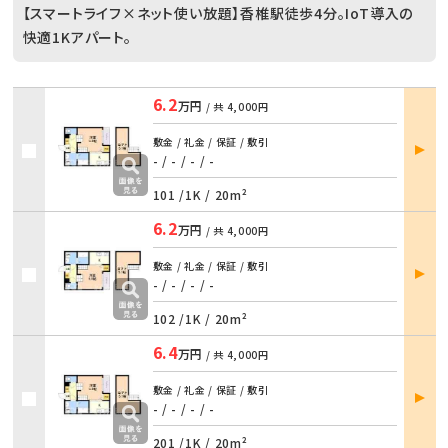
【スマートライフ×ネット使い放題】香椎駅徒歩4分。IoT導入の
快適1Kアパート。
6.2
万円
/ 共
4,000円
部屋
敷金 / 礼金 / 保証 / 敷引
詳細
- / -
/
- / -
101 /
1K
/
20m²
6.2
万円
/ 共
4,000円
部屋
敷金 / 礼金 / 保証 / 敷引
詳細
- / -
/
- / -
102 /
1K
/
20m²
6.4
万円
/ 共
4,000円
部屋
敷金 / 礼金 / 保証 / 敷引
詳細
- / -
/
- / -
201 /
1K
/
20m²