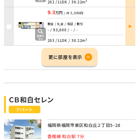
202 /
1LDK
/
30.22m²
9.3
万円
/ 共
5,000円
部屋
敷金 / 礼金 / 保証 / 敷引
詳細
- / 93,000
/
- / -
203 /
1LDK
/
30.22m²
更に部屋を表示
ＣＢ和白セレン
アパート
福岡県福岡市東区和白丘２丁目5-28
香椎線 和白駅 7分