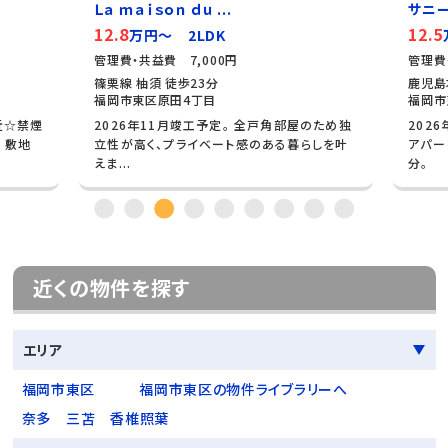
Ｌａ ｍａｉｓｏｎ ｄｕ ...
サニ
12.8
12.5
万円～ 2LDK
管理費・共益費 7,000円
管理費
篠栗線 柚須 徒歩23分
鹿児島
福岡市東区原田4丁目
福岡市
近☆禁煙
2026年11月竣工予定。 全戸角部屋のため独
202
 敷地
立性が高く、プライベート感のある暮らしを叶
アパー
えま...
分。
近くの物件を探す
エリア
福岡市東区
福岡市東区の物件ライブラリーへ
奈多
三苫
香椎照葉