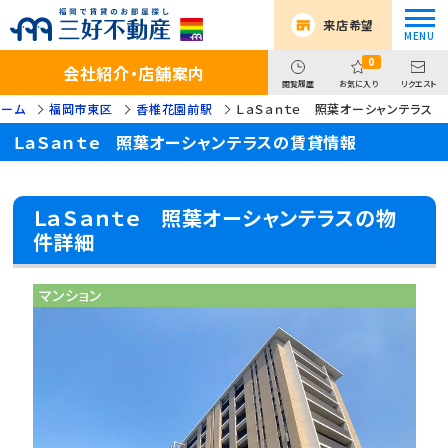
来店希望
0
会社紹介・店舗案内
閲覧履歴
お気に入り
リクエスト
ホーム
福岡市東区
香椎花園前駅
ＬａＳａｎｔｅ 照葉オーシャンテラス
ＬａＳａｎｔｅ 照葉オーシャンテラスの賃貸情報
ＬａＳａｎｔｅ 照葉オーシャンテラスの物
件詳細
マンション