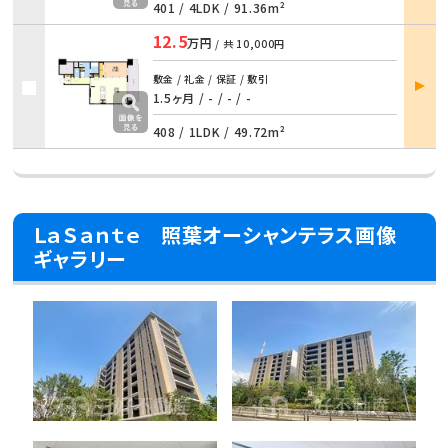
401 /
4LDK
/
91.36m²
12.5
万円
/ 共
10,000円
部屋
敷金 / 礼金 / 保証 / 敷引
詳細
1.5ヶ月 / - / - / -
408 /
1LDK
/
49.72m²
ＬａＳａｎｔｅ 照葉オーシャンテラス画像
ギャラリー