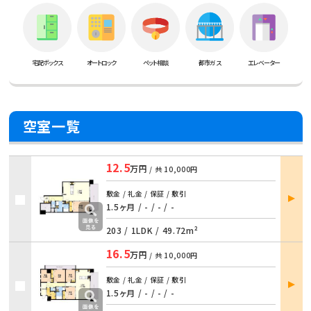
宅配ボックス
オートロック
ペット相談
都市ガス
エレベーター
空室一覧
12.5
万円
/ 共
10,000円
部屋
敷金 / 礼金 / 保証 / 敷引
詳細
1.5ヶ月 / - / - / -
203 /
1LDK
/
49.72m²
16.5
万円
/ 共
10,000円
部屋
敷金 / 礼金 / 保証 / 敷引
詳細
1.5ヶ月 / - / - / -