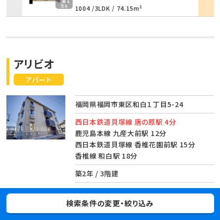
1004 /
3LDK
/
74.15m²
アリビオ
アパート
福岡県福岡市東区和白１丁目5-24
西日本鉄道貝塚線 唐の原駅 4分
鹿児島本線 九産大前駅 12分
西日本鉄道貝塚線 香椎花園前駅 15分
香椎線 和白駅 18分
築2年 / 3階建
検索条件の変更・絞り込み