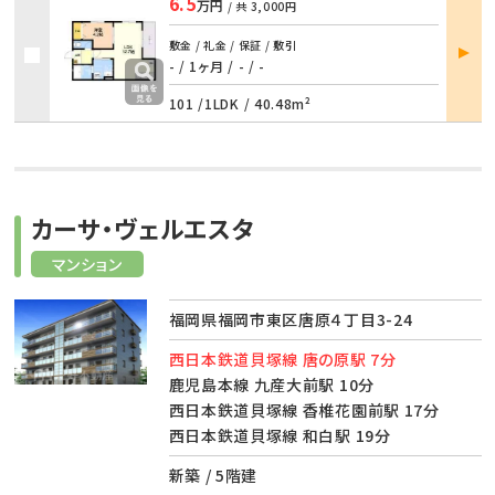
6.5
万円
/ 共
3,000円
部屋
敷金 / 礼金 / 保証 / 敷引
詳細
- / 1ヶ月
/
- / -
101 /
1LDK
/
40.48m²
カーサ・ヴェルエスタ
マンション
福岡県福岡市東区唐原４丁目3-24
西日本鉄道貝塚線 唐の原駅 7分
鹿児島本線 九産大前駅 10分
西日本鉄道貝塚線 香椎花園前駅 17分
西日本鉄道貝塚線 和白駅 19分
新築 / 5階建