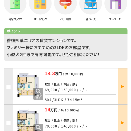
宅配ボックス
オートロック
ペット相談
都市ガス
エレベーター
ポイント
香椎照葉エリアの賃貸マンションです。
ファミリー様におすすめの3LDKのお部屋です。
小型犬2匹まで飼育可能です。ぜひご相談ください！
13.8
万円
/ 共
10,000円
部屋
敷金 / 礼金 / 保証 / 敷引
詳細
69,000 / 138,000
/
- / -
304 /
3LDK
/
74.15m²
14
万円
/ 共
10,000円
部屋
敷金 / 礼金 / 保証 / 敷引
詳細
70,000 / 140,000
/
- / -