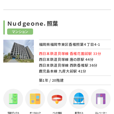
Ｎｕｄｇｅｏｎｅ．照葉
マンション
福岡県福岡市東区香椎照葉４丁目4-1
西日本鉄道貝塚線 香椎花園前駅 33分
西日本鉄道貝塚線 唐の原駅 44分
西日本鉄道貝塚線 西鉄香椎駅 36分
鹿児島本線 九産大前駅 41分
築1年 / 20階建
宅配ボックス
オートロック
ペット相談
都市ガス
エレベーター