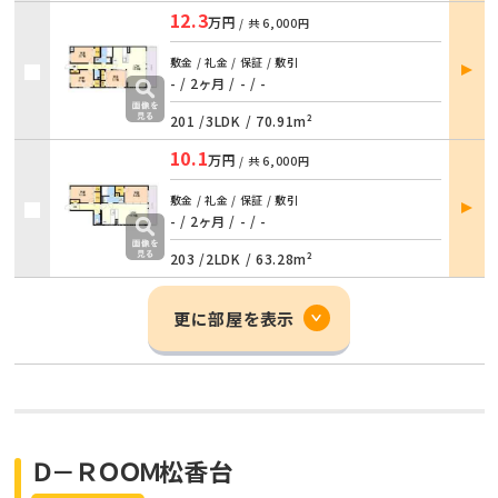
12.3
万円
/ 共
6,000円
部屋
敷金 / 礼金 / 保証 / 敷引
詳細
- / 2ヶ月
/
- / -
201 /
3LDK
/
70.91m²
10.1
万円
/ 共
6,000円
部屋
敷金 / 礼金 / 保証 / 敷引
詳細
- / 2ヶ月
/
- / -
203 /
2LDK
/
63.28m²
更に部屋を表示
Ｄ－ＲＯＯＭ松香台