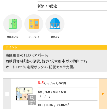
新築 / 3階建
宅配ボックス
オートロック
都市ガス
ポイント
東区和白の1ＬＤＫアパート。
西鉄貝塚線「唐の原駅」徒歩7分の都市ガス物件です。
オートロック、宅配ボックス、防犯カメラ完備。
6.5
万円
/ 共
4,000円
部屋
敷金 / 礼金 / 保証 / 敷引
詳細
- / -
/
- / -
101 /
1LDK
/
29.06m²