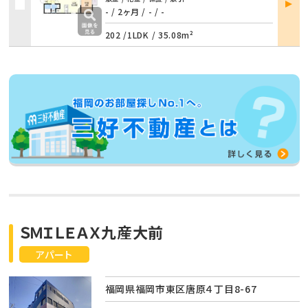
詳細
- / 2ヶ月
/
- / -
202 /
1LDK
/
35.08m²
ＳＭＩＬＥＡＸ九産大前
アパート
福岡県福岡市東区唐原４丁目8-67