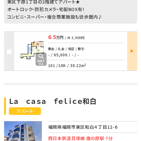
東区下原1丁目の2階建てアパート★
オートロック・防犯カメラ・宅配BOX有！
コンビニ・スーパー・複合商業施設も徒歩圏内♪
6.5
万円
/ 共
3,000円
部屋
敷金 / 礼金 / 保証 / 敷引
詳細
- / 65,000
/
- / -
101 /
1DK
/
30.22m²
Ｌａ ｃａｓａ ｆｅｌｉｃｅ和白
アパート
福岡県福岡市東区和白４丁目12-6
西日本鉄道貝塚線 唐の原駅 7分