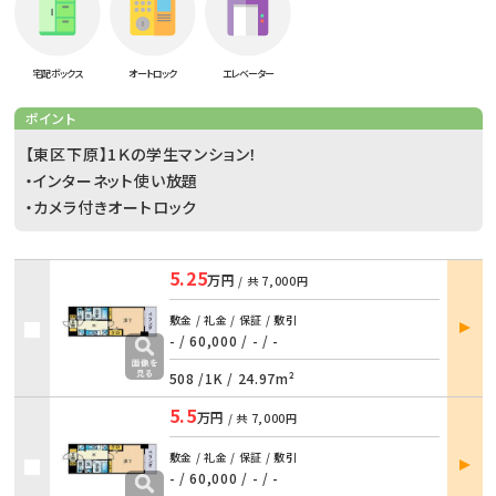
宅配ボックス
オートロック
エレベーター
ポイント
【東区下原】1Ｋの学生マンション！
・インターネット使い放題
・カメラ付きオートロック
5.25
万円
/ 共
7,000円
部屋
敷金 / 礼金 / 保証 / 敷引
詳細
- / 60,000
/
- / -
508 /
1K
/
24.97m²
5.5
万円
/ 共
7,000円
部屋
敷金 / 礼金 / 保証 / 敷引
詳細
- / 60,000
/
- / -