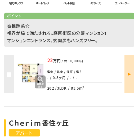
宅配ボックス
オートロック
ペット相談
都市ガス
エレベーター
ポイント
香椎照葉☆
視界が緑で満たされる。庭園街区の分譲マンション！
マンションエントランス、玄関扉もハンズフリー。
22
万円
/ 共
10,000円
部屋
敷金 / 礼金 / 保証 / 敷引
詳細
- / 0.5ヶ月
/
- / -
202 /
3LDK
/
83.5m²
Ｃｈｅｒｉｍ香住ヶ丘
アパート