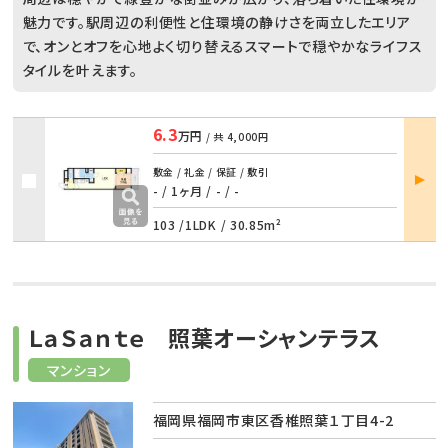
魅力です。駅周辺の利便性と住環境の静けさを両立したエリア
で、オンとオフを心地よく切り替えるスマートで穏やかなライフス
タイルを叶えます。
6.3
万円
/ 共
4,000円
部屋
敷金 / 礼金 / 保証 / 敷引
詳細
- / 1ヶ月
/
- / -
103 /
1LDK
/
30.85m²
ＬａＳａｎｔｅ 照葉オーシャンテラス
マンション
福岡県福岡市東区香椎照葉１丁目4-2