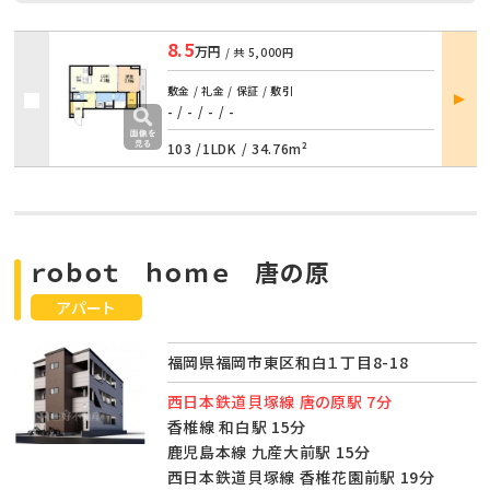
8.5
万円
/ 共
5,000円
部屋
敷金 / 礼金 / 保証 / 敷引
詳細
- / -
/
- / -
103 /
1LDK
/
34.76m²
ｒｏｂｏｔ ｈｏｍｅ 唐の原
アパート
福岡県福岡市東区和白１丁目8-18
西日本鉄道貝塚線 唐の原駅 7分
香椎線 和白駅 15分
鹿児島本線 九産大前駅 15分
西日本鉄道貝塚線 香椎花園前駅 19分