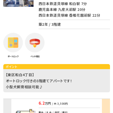
西日本鉄道貝塚線 和白駅 7分
鹿児島本線 九産大前駅 20分
西日本鉄道貝塚線 香椎花園前駅 22分
築2年 / 3階建
オートロック
ペット相談
ポイント
【東区和白4丁目】
オートロック付きの3階建てアパートです！
小型犬飼育相談可能♪
6.2
万円
/ 共
3,500円
部屋
敷金 / 礼金 / 保証 / 敷引