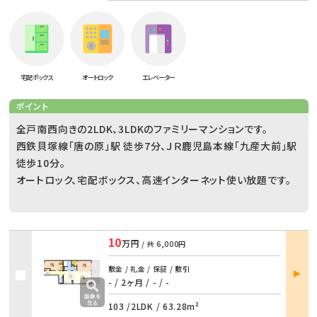
宅配ボックス
オートロック
エレベーター
ポイント
全戸南西向きの2LDK、3LDKのファミリーマンションです。
西鉄貝塚線「唐の原」駅 徒歩7分、ＪＲ鹿児島本線「九産大前」駅
徒歩10分。
オートロック、宅配ボックス、高速インターネット使い放題です。
10
万円
/ 共
6,000円
部屋
敷金 / 礼金 / 保証 / 敷引
詳細
- / 2ヶ月
/
- / -
103 /
2LDK
/
63.28m²