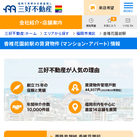
来店希望
0
会社紹介・店舗案内
閲覧履歴
お気に入り
リクエスト
三好不動産:ホーム
エリアから探す
福岡市東区
香椎花園前駅
香椎花園前駅の賃貸物件（マンション・アパート）情報
西鉄貝塚線 香椎花園前