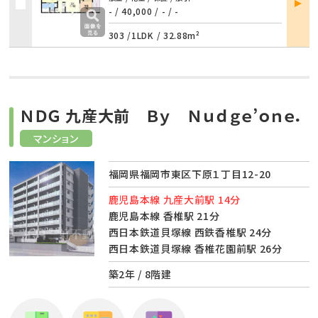
詳細
- / 40,000
/
- / -
303 /
1LDK
/
32.88m²
ＮＤＧ 九産大前 Ｂｙ Ｎｕｄｇｅ’ｏｎｅ．
マンション
福岡県福岡市東区下原１丁目12-20
鹿児島本線 九産大前駅 14分
鹿児島本線 香椎駅 21分
西日本鉄道貝塚線 西鉄香椎駅 24分
西日本鉄道貝塚線 香椎花園前駅 26分
築2年 / 8階建