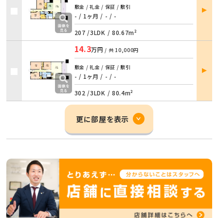
部屋
敷金 / 礼金 / 保証 / 敷引
詳細
- / 1ヶ月
/
- / -
207 /
3LDK
/
80.67m²
14.3
万円
/ 共
10,000円
部屋
敷金 / 礼金 / 保証 / 敷引
詳細
- / 1ヶ月
/
- / -
302 /
3LDK
/
80.4m²
更に部屋を表示