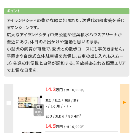
ポイント
アイランドシティの豊かな緑に包まれた、次世代の都市美を感じ
るマンションです。
広大なアイランドシティ中央公園や照葉積水ハウスアリーナが
至近にあり、休日のお出かけや運動も思いのまま。
小型犬の飼育が可能で、愛犬との散歩コースにも事欠きません。
平置きや自走式立体駐車場を完備し、お車の出し入れもスムー
ズ。先進の利便性と自然が調和する、開放感あふれる照葉エリア
で上質な日常を。
14.3
万円
/ 共
10,000円
部屋
敷金 / 礼金 / 保証 / 敷引
詳細
- / 1ヶ月
/
- / -
203 /
3LDK
/
80.4m²
14.5
万円
/ 共
10,000円