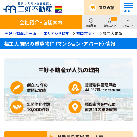
来店希望
0
会社紹介・店舗案内
閲覧履歴
お気に入り
リクエスト
三好不動産:ホーム
エリアから探す
福岡市東区
福工大前駅
福工大前駅の賃貸物件（マンション・アパート）情報
ＪＲ鹿児島本線 福工大前