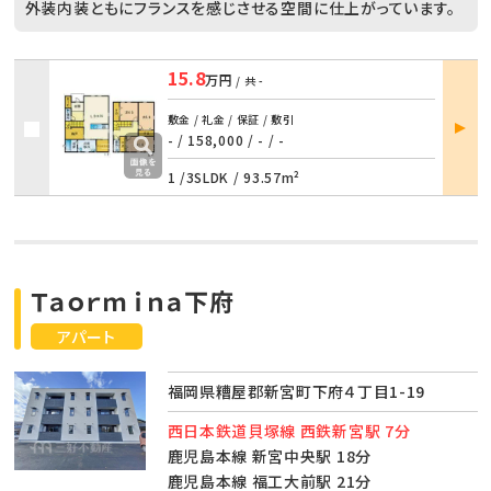
外装内装ともにフランスを感じさせる空間に仕上がっています。
15.8
万円
/ 共
-
部屋
敷金 / 礼金 / 保証 / 敷引
詳細
- / 158,000
/
- / -
1 /
3SLDK
/
93.57m²
Ｔａｏｒｍｉｎａ下府
アパート
福岡県糟屋郡新宮町下府４丁目1-19
西日本鉄道貝塚線 西鉄新宮駅 7分
鹿児島本線 新宮中央駅 18分
鹿児島本線 福工大前駅 21分