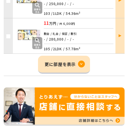
詳細
- / 250,000
/
- / -
103 /
1LDK
/
54.36m²
11
万円
/ 共
6,000円
部屋
敷金 / 礼金 / 保証 / 敷引
詳細
- / 280,000
/
- / -
105 /
2LDK
/
57.78m²
更に部屋を表示