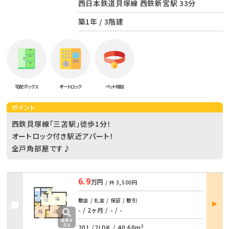
西日本鉄道貝塚線 西鉄新宮駅 33分
築1年 / 3階建
宅配ボックス
オートロック
ペット相談
ポイント
西鉄貝塚線「三苫駅」徒歩1分！
オートロック付き駅近アパート！
全戸角部屋です♪
6.9
万円
/ 共
3,500円
部屋
敷金 / 礼金 / 保証 / 敷引
詳細
- / 2ヶ月
/
- / -
201 /
2LDK
/
40.68m²