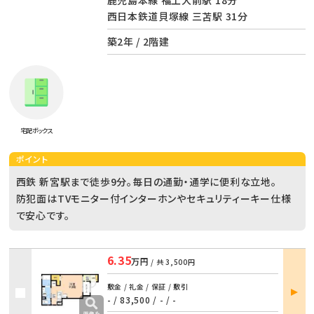
西日本鉄道貝塚線 三苫駅 31分
築2年 / 2階建
宅配ボックス
ポイント
西鉄 新宮駅まで徒歩9分。毎日の通勤・通学に便利な立地。
防犯面はTVモニター付インターホンやセキュリティーキー仕様
で安心です。
6.35
万円
/ 共
3,500円
部屋
敷金 / 礼金 / 保証 / 敷引
詳細
- / 83,500
/
- / -