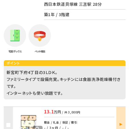
西日本鉄道貝塚線 三苫駅 28分
築1年 / 3階建
宅配ボックス
ペット相談
ポイント
新宮町下府4丁目の3ＬＤＫ。
ファミリータイプで設備充実。キッチンには食器洗浄乾燥機付き
です。
インターネットも使い放題です。
13.1
万円
/ 共
3,000円
部屋
敷金 / 礼金 / 保証 / 敷引
詳細
- / 2ヶ月
/
- / -