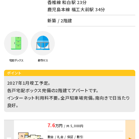
香椎線 和白駅 23分
鹿児島本線 福工大前駅 34分
新築 / 2階建
宅配ボックス
都市ガス
ポイント
2027年1月竣工予定。
各戸宅配ボックス完備の2階建てアパートです。
インターネット利用料不要。全戸駐車場完備。南向きで日当たり
良好。
7.6
万円
/ 共
5,000円
部屋
敷金 / 礼金 / 保証 / 敷引