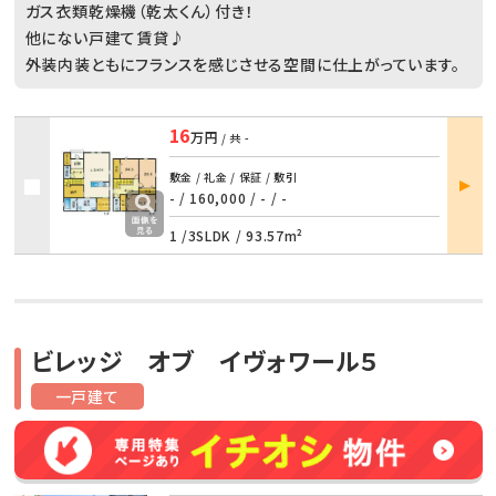
ガス衣類乾燥機（乾太くん）付き！
他にない戸建て賃貸♪
外装内装ともにフランスを感じさせる空間に仕上がっています。
16
万円
/ 共
-
部屋
敷金 / 礼金 / 保証 / 敷引
詳細
- / 160,000
/
- / -
1 /
3SLDK
/
93.57m²
ビレッジ オブ イヴォワール５
一戸建て