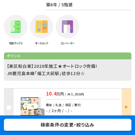
築6年 / 5階建
宅配ボックス
オートロック
エレベーター
ポイント
【東区和白東】2020年施工★オートロック完備！
JR鹿児島本線「福工大前駅」徒歩12分☆
10.4
万円
/ 共
5,000円
部屋
敷金 / 礼金 / 保証 / 敷引
詳細
- / 2ヶ月
/
- / -
404 /
3LDK
/
62.8m²
検索条件の変更・絞り込み