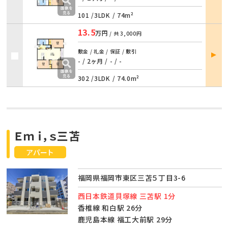
101 /
3LDK
/
74m²
13.5
万円
/ 共
3,000円
部屋
敷金 / 礼金 / 保証 / 敷引
詳細
- / 2ヶ月
/
- / -
302 /
3LDK
/
74.0m²
Ｅｍｉ，ｓ三苫
アパート
福岡県福岡市東区三苫５丁目3-6
西日本鉄道貝塚線 三苫駅 1分
香椎線 和白駅 26分
鹿児島本線 福工大前駅 29分