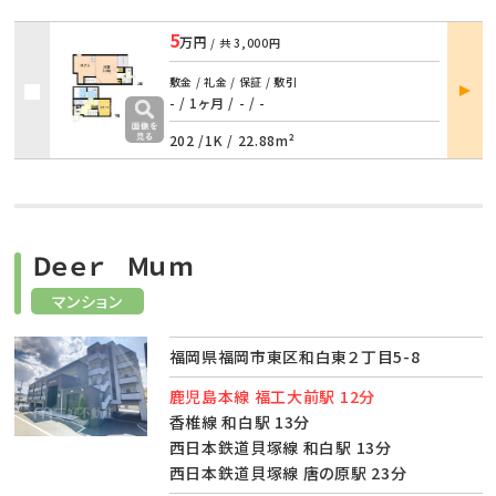
5
万円
/ 共
3,000円
部屋
敷金 / 礼金 / 保証 / 敷引
詳細
- / 1ヶ月
/
- / -
202 /
1K
/
22.88m²
Ｄｅｅｒ Ｍｕｍ
マンション
福岡県福岡市東区和白東２丁目5-8
鹿児島本線 福工大前駅 12分
香椎線 和白駅 13分
西日本鉄道貝塚線 和白駅 13分
西日本鉄道貝塚線 唐の原駅 23分