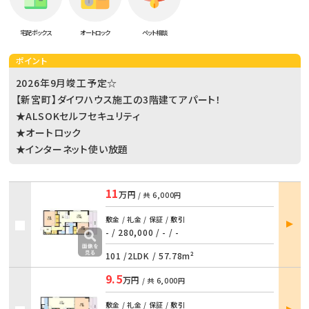
宅配ボックス
オートロック
ペット相談
ポイント
2026年9月竣工予定☆
【新宮町】ダイワハウス施工の3階建てアパート！
★ALSOKセルフセキュリティ
★オートロック
★インターネット使い放題
11
万円
/ 共
6,000円
部屋
敷金 / 礼金 / 保証 / 敷引
詳細
- / 280,000
/
- / -
101 /
2LDK
/
57.78m²
9.5
万円
/ 共
6,000円
部屋
敷金 / 礼金 / 保証 / 敷引