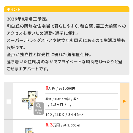
ポイント
2026年8月竣工予定。
和白丘の閑静な住宅街で暮らしやすく、和白駅、福工大前駅への
アクセスも良いため通勤・通学に便利。
スーパー、ドラッグストアや飲食店も周辺にあるので生活環境も
良好です。
全戸が独立性と採光性に優れた角部屋仕様。
落ち着いた住環境のなかでプライベートな時間をゆったりと過
ごせますアパートです。
6
万円
/ 共
3,000円
部屋
敷金 / 礼金 / 保証 / 敷引
詳細
- / 1.5ヶ月
/
- / -
102 /
1LDK
/
34.42m²
6.3
万円
/ 共
3,000円