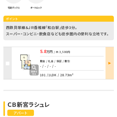
宅配ボックス
オートロック
ポイント
西鉄貝塚線＆ＪＲ香椎線「和白駅」徒歩3分。
スーパー・コンビニ・飲食店なども徒歩圏内の便利な立地です。
5.8
万円
/ 共
3,500円
部屋
敷金 / 礼金 / 保証 / 敷引
詳細
- / -
/
- / -
101 /
1LDK
/
28.73m²
ＣＢ新宮ラシュレ
アパート