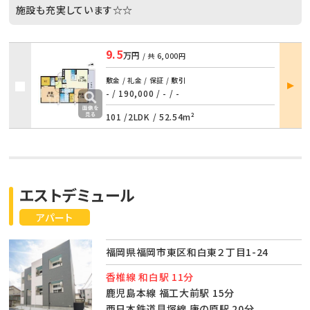
施設も充実しています☆☆
9.5
万円
/ 共
6,000円
部屋
敷金 / 礼金 / 保証 / 敷引
詳細
- / 190,000
/
- / -
101 /
2LDK
/
52.54m²
エストデミュール
アパート
福岡県福岡市東区和白東２丁目1-24
香椎線 和白駅 11分
鹿児島本線 福工大前駅 15分
西日本鉄道貝塚線 唐の原駅 20分