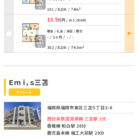
101 /
3LDK
/
74m²
13.5
万円
/ 共
3,000円
部屋
敷金 / 礼金 / 保証 / 敷引
詳細
- / 2ヶ月
/
- / -
302 /
3LDK
/
74.0m²
Ｅｍｉ，ｓ三苫
アパート
福岡県福岡市東区三苫５丁目3-6
西日本鉄道貝塚線 三苫駅 1分
香椎線 和白駅 26分
鹿児島本線 福工大前駅 29分