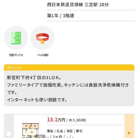
西日本鉄道貝塚線 三苫駅 28分
築1年 / 3階建
宅配ボックス
ペット相談
ポイント
新宮町下府4丁目の3ＬＤＫ。
ファミリータイプで設備充実。キッチンには食器洗浄乾燥機付き
です。
インターネットも使い放題です。
13.1
万円
/ 共
3,000円
部屋
敷金 / 礼金 / 保証 / 敷引
詳細
- / 2ヶ月
/
- / -