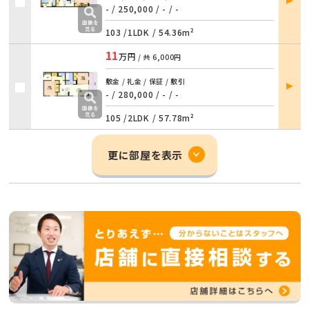
詳細
- / 250,000
/
- / -
103 /
1LDK
/
54.36m²
11
万円
/ 共
6,000円
部屋
敷金 / 礼金 / 保証 / 敷引
詳細
- / 280,000
/
- / -
105 /
2LDK
/
57.78m²
更に部屋を表示