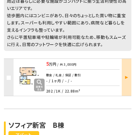
周辺は暮らしに必要な施設がコンパクトに揃う生活利便性の高
いエリアです。
徒歩圏内にはコンビニがあり、日々のちょっとした買い物に重宝
します。スーパーも利用しやすい範囲にあり、病院など暮らしを
支えるインフラも整っています。
さらに平置駐車場や駐輪場が利用可能なため、移動もスムーズ
に行え、日常のフットワークを快適に広げられます。
5
万円
/ 共
3,000円
部屋
敷金 / 礼金 / 保証 / 敷引
詳細
- / 1ヶ月
/
- / -
202 /
1K
/
22.88m²
ソフィア新宮 B棟
アパート