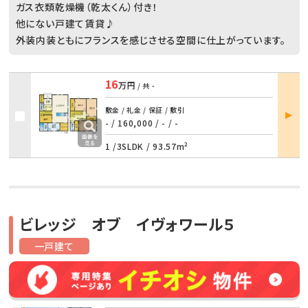
ガス衣類乾燥機（乾太くん）付き！
他にない戸建て賃貸♪
外装内装ともにフランスを感じさせる空間に仕上がっています。
16
万円
/ 共
-
部屋
敷金 / 礼金 / 保証 / 敷引
詳細
- / 160,000
/
- / -
1 /
3SLDK
/
93.57m²
ビレッジ オブ イヴォワール５
一戸建て