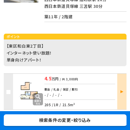
西日本鉄道貝塚線 三苫駅 30分
築11年 / 2階建
ポイント
【東区和白東2丁目】
インターネット使い放題！
単身向けアパート！
4.5
万円
/ 共
3,000円
部屋
敷金 / 礼金 / 保証 / 敷引
詳細
- / -
/
- / -
205 /
1R
/
21.5m²
検索条件の変更・絞り込み