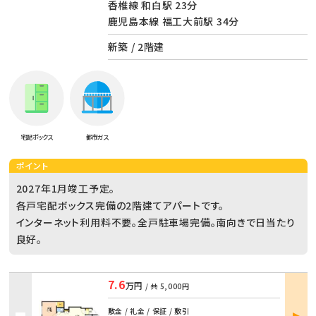
香椎線 和白駅 23分
鹿児島本線 福工大前駅 34分
新築 / 2階建
宅配ボックス
都市ガス
ポイント
2027年1月竣工予定。
各戸宅配ボックス完備の2階建てアパートです。
インターネット利用料不要。全戸駐車場完備。南向きで日当たり
良好。
7.6
万円
/ 共
5,000円
部屋
敷金 / 礼金 / 保証 / 敷引