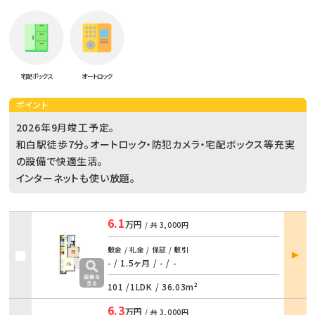
宅配ボックス
オートロック
ポイント
2026年9月竣工予定。
和白駅徒歩7分。オートロック・防犯カメラ・宅配ボックス等充実
の設備で快適生活。
インターネットも使い放題。
6.1
万円
/ 共
3,000円
部屋
敷金 / 礼金 / 保証 / 敷引
詳細
- / 1.5ヶ月
/
- / -
101 /
1LDK
/
36.03m²
6.3
万円
/ 共
3,000円