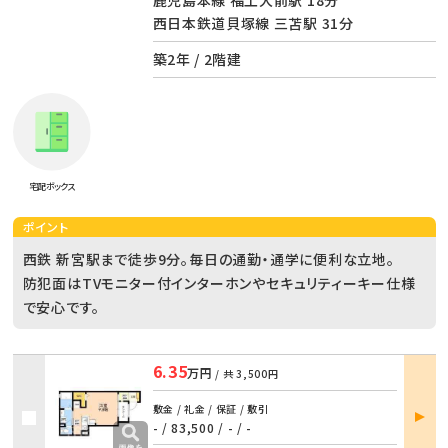
西日本鉄道貝塚線 三苫駅 31分
築2年 / 2階建
宅配ボックス
ポイント
西鉄 新宮駅まで徒歩9分。毎日の通勤・通学に便利な立地。
防犯面はTVモニター付インターホンやセキュリティーキー仕様
で安心です。
6.35
万円
/ 共
3,500円
部屋
敷金 / 礼金 / 保証 / 敷引
詳細
- / 83,500
/
- / -