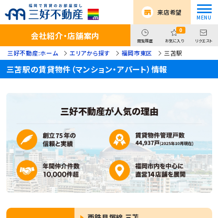
来店希望
0
会社紹介・店舗案内
閲覧履歴
お気に入り
リクエスト
三好不動産:ホーム
エリアから探す
福岡市東区
三苫駅
三苫駅の賃貸物件（マンション・アパート）情報
西鉄貝塚線 三苫