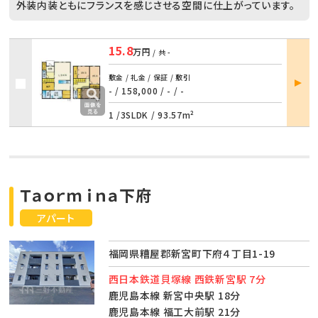
外装内装ともにフランスを感じさせる空間に仕上がっています。
15.8
万円
/ 共
-
部屋
敷金 / 礼金 / 保証 / 敷引
詳細
- / 158,000
/
- / -
1 /
3SLDK
/
93.57m²
Ｔａｏｒｍｉｎａ下府
アパート
福岡県糟屋郡新宮町下府４丁目1-19
西日本鉄道貝塚線 西鉄新宮駅 7分
鹿児島本線 新宮中央駅 18分
鹿児島本線 福工大前駅 21分