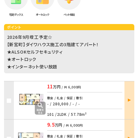
宅配ボックス
オートロック
ペット相談
ポイント
2026年9月竣工予定☆
【新宮町】ダイワハウス施工の3階建てアパート！
★ALSOKセルフセキュリティ
★オートロック
★インターネット使い放題
11
万円
/ 共
6,000円
部屋
敷金 / 礼金 / 保証 / 敷引
詳細
- / 280,000
/
- / -
101 /
2LDK
/
57.78m²
9.5
万円
/ 共
6,000円
部屋
敷金 / 礼金 / 保証 / 敷引