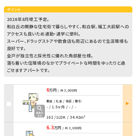
ポイント
2026年8月竣工予定。
和白丘の閑静な住宅街で暮らしやすく、和白駅、福工大前駅への
アクセスも良いため通勤・通学に便利。
スーパー、ドラッグストアや飲食店も周辺にあるので生活環境も
良好です。
全戸が独立性と採光性に優れた角部屋仕様。
落ち着いた住環境のなかでプライベートな時間をゆったりと過
ごせますアパートです。
6
万円
/ 共
3,000円
部屋
敷金 / 礼金 / 保証 / 敷引
詳細
- / 1.5ヶ月
/
- / -
102 /
1LDK
/
34.42m²
6.3
万円
/ 共
3,000円