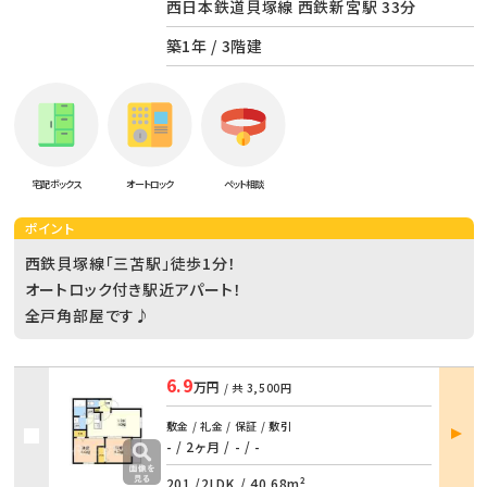
西日本鉄道貝塚線 西鉄新宮駅 33分
築1年 / 3階建
宅配ボックス
オートロック
ペット相談
ポイント
西鉄貝塚線「三苫駅」徒歩1分！
オートロック付き駅近アパート！
全戸角部屋です♪
6.9
万円
/ 共
3,500円
部屋
敷金 / 礼金 / 保証 / 敷引
詳細
- / 2ヶ月
/
- / -
201 /
2LDK
/
40.68m²