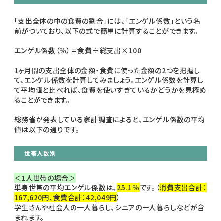
「支出全体の中の食費の割合」には、「エンゲル係数」という名
前がついており、以下の式で簡単に計算することができます。
エンゲル係数（％）＝食費÷総支出×100
1ヶ月間の支出全体の金額・食費に使った金額の2つを把握し
て、エンゲル係数を計算してみましょう。エンゲル係数を計算し
て平均値と比べれば、食費を使いすぎているかどうかを見極め
ることができます。
総務省が発表している家計調査によると、エンゲル係数の平均
値は以下の通りです。
世帯人数別
＜1人世帯の場合＞
単身世帯の平均エンゲル係数は、
25.1％
です。（
消費支出合計：
167,620円、食費合計：42,049円
）
学生さんや社会人の一人暮らし、シニアの一人暮らしなどが含
まれます。