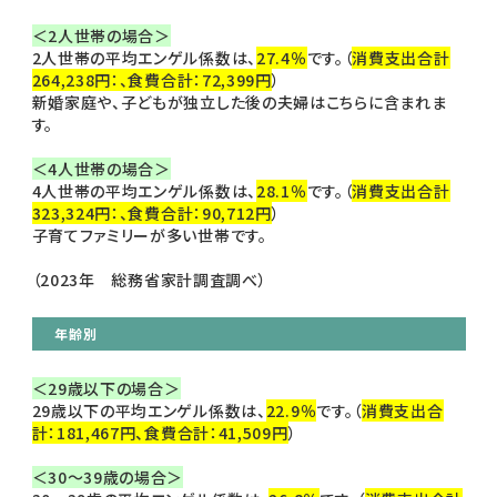
＜2人世帯の場合＞
2人世帯の平均エンゲル係数は、
27.4％
です。（
消費支出合計
264,238円：、食費合計：72,399円
）
新婚家庭や、子どもが独立した後の夫婦はこちらに含まれま
す。
＜4人世帯の場合＞
4人世帯の平均エンゲル係数は、
28.1％
です。（
消費支出合計
323,324円：、食費合計：90,712円
）
子育てファミリーが多い世帯です。
（2023年 総務省家計調査調べ）
年齢別
＜29歳以下の場合＞
29歳以下の平均エンゲル係数は、
22.9％
です。（
消費支出合
計：181,467円、食費合計：41,509円
）
＜30～39歳の場合＞