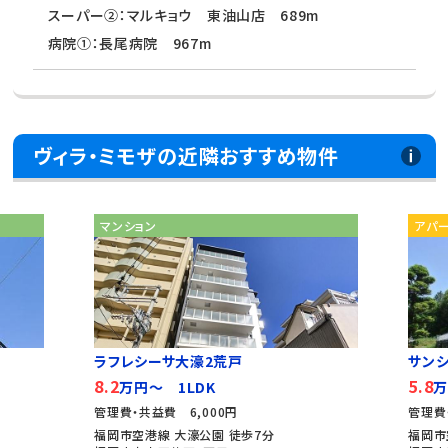
スーパー②：マルキョウ 東油山店 689m
病院①：長尾病院 967m
ヴィラ・ミモザの近隣おすすめ物件
マンション
アパ
ラフレシーサ大濠2荒戸
サン
8.2
5.8
万円～ 1LDK
万
管理費・共益費 6,000円
管理費
福岡市空港線 大濠公園 徒歩7分
福岡市