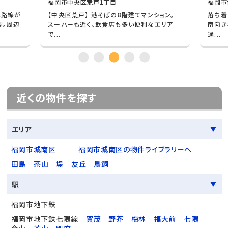
福岡市中央区荒戸1丁目
福岡市
2路線が
【中央区荒戸】 港そばの8階建てマンション。
落ち着
す。周辺
スーパーも近く、飲食店も多い便利なエリア
南向き
で...
通...
近くの物件を探す
エリア
福岡市城南区
福岡市城南区の物件ライブラリーへ
田島
茶山
堤
友丘
鳥飼
駅
福岡市地下鉄
福岡市地下鉄七隈線
賀茂
野芥
梅林
福大前
七隈