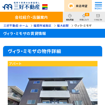
来店希望
0
会社紹介・店舗案内
閲覧履歴
お気に入り
リクエスト
三好不動産:ホーム
福岡市城南区
福大前駅
ヴィラ・ミモザ
ヴィラ・ミモザの賃貸情報
ヴィラ・ミモザの物件詳細
アパート