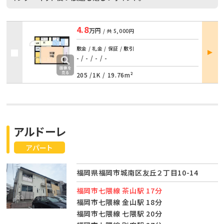
4.8
万円
/ 共
5,000円
部屋
敷金 / 礼金 / 保証 / 敷引
詳細
- / -
/
- / -
205 /
1K
/
19.76m²
アルドーレ
アパート
福岡県福岡市城南区友丘２丁目10-14
福岡市七隈線 茶山駅 17分
福岡市七隈線 金山駅 18分
福岡市七隈線 七隈駅 20分