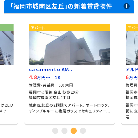
「福岡市城南区友丘」の新着賃貸物件
アパート
アパ
ｃａｓａｍｅｎｔｏ ＡＭ...
アル
4.8
6
万円～ 1K
万円
管理費・共益費 5,000円
管理費
福岡市七隈線 金山 徒歩20分
福岡市
福岡市城南区友丘4丁目
福岡市
は2ＬＤ
城南区友丘の2階建てアパート。 オートロック、
福岡市
メで
ディンプルキーに複層ガラスでセキュリティー...
街に立
送...