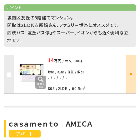
ポイント
城南区友丘の8階建てマンション。
間取は2ＬＤＫ☆新婚さん、ファミリー世帯にオススメです。
西鉄バス「友丘バス停」やスーパー、イオンからも近く便利な立
地です。
14
万円
/ 共
5,000円
部屋
敷金 / 礼金 / 保証 / 敷引
詳細
- / -
/
- / -
803 /
2LDK
/
60.5m²
ｃａｓａｍｅｎｔｏ ＡＭＩＣＡ
アパート