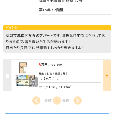
福岡市七隈線 別府駅 27分
築15年 / 2階建
ポイント
福岡市城南区友丘のアパートです。閑静な住宅街に立地してお
りますので、落ち着いた生活が送れます！
日当たり良好です。洗濯物もしっかり乾きますよ！
6
万円
/ 共
2,600円
部屋
敷金 / 礼金 / 保証 / 敷引
詳細
- / 2ヶ月
/
- / -
203 /
1LDK
/
31.29m²
先頭
1
最後