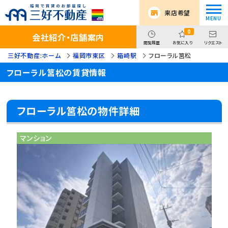
来店希望
0
会社紹介・店舗案内
閲覧履歴
お気に入り
リクエスト
三好不動産:ホーム
福岡市東区
箱崎駅
フローラル筥松
フローラル筥松の賃貸情報
フローラル筥松の物件詳細
マンション