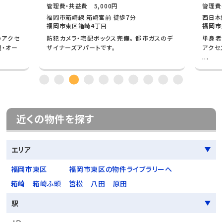
管理費・共益費 5,000円
管理費
福岡市箱崎線 箱崎宮前 徒歩7分
西日本
福岡市東区箱崎4丁目
福岡市
のアクセ
防犯カメラ・宅配ボックス完備。 都市ガスのデ
単身者
題・オー
ザイナーズアパートです。
アクセ
...
近くの物件を探す
エリア
福岡市東区
福岡市東区の物件ライブラリーへ
箱崎
箱崎ふ頭
筥松
八田
原田
駅