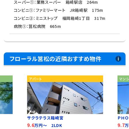
スーパー①：業務スーパー 箱崎駅店 264m
コンビニ①：ファミリーマート JR箱崎駅 175m
コンビニ②：ミニストップ 福岡箱崎1丁目 317m
病院①：筥松病院 665m
フローラル筥松の近隣おすすめ物件
アパート
マン
サクラテラス箱崎宮
ＰＨＯ
9.6
9.7
万円～ 2LDK
万