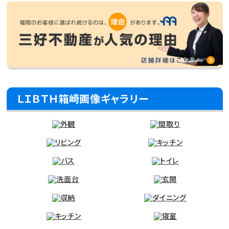
ＬＩＢＴＨ箱崎画像ギャラリー