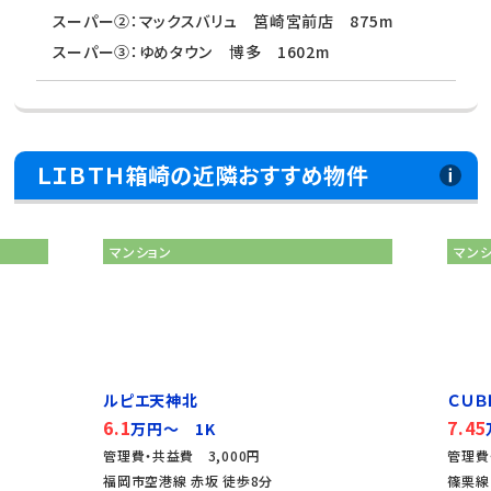
スーパー②：マックスバリュ 筥崎宮前店 875m
スーパー③：ゆめタウン 博多 1602m
ＬＩＢＴＨ箱崎の近隣おすすめ物件
マンション
マン
ルピエ天神北
ＣＵＢ
6.1
7.45
万円～ 1K
管理費・共益費 3,000円
管理費
福岡市空港線 赤坂 徒歩8分
篠栗線