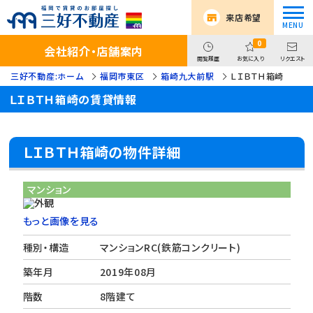
来店希望
0
会社紹介・店舗案内
閲覧履歴
お気に入り
リクエスト
三好不動産:ホーム
福岡市東区
箱崎九大前駅
ＬＩＢＴＨ箱崎
ＬＩＢＴＨ箱崎の賃貸情報
ＬＩＢＴＨ箱崎の物件詳細
マンション
もっと画像を見る
種別・構造
マンションRC(鉄筋コンクリート)
築年月
2019年08月
階数
8階建て