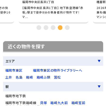
福岡市中央区長浜1丁目
糟屋郡
きの快
【福岡市中央区長浜1丁目】 地下鉄空港線「赤
202
徒歩10
坂」駅まで徒歩8分の単身者向け物件です！
兼ね備
マ...
マンショ
近くの物件を探す
エリア
福岡市東区
福岡市東区の物件ライブラリーへ
土井
名島
箱崎
箱崎ふ頭
筥松
駅
福岡市地下鉄
福岡市地下鉄箱崎線
貝塚
箱崎九大前
箱崎宮前