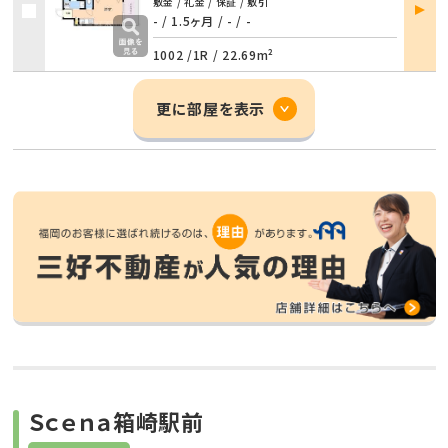
部屋
敷金 / 礼金 / 保証 / 敷引
詳細
- / 1.5ヶ月
/
- / -
1002 /
1R
/
22.69m²
更に部屋を表示
Ｓｃｅｎａ箱崎駅前