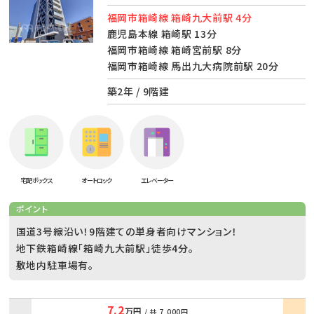
福岡市箱崎線 箱崎九大前駅 4分
鹿児島本線 箱崎駅 13分
福岡市箱崎線 箱崎宮前駅 8分
福岡市箱崎線 馬出九大病院前駅 20分
築2年 / 9階建
宅配ボックス
オートロック
エレベーター
ポイント
国道3号線沿い！9階建ての単身者向けマンション！
地下鉄箱崎線「箱崎九大前駅」徒歩4分。
敷地内駐車場有。
7.2
万円
/ 共
7,000円