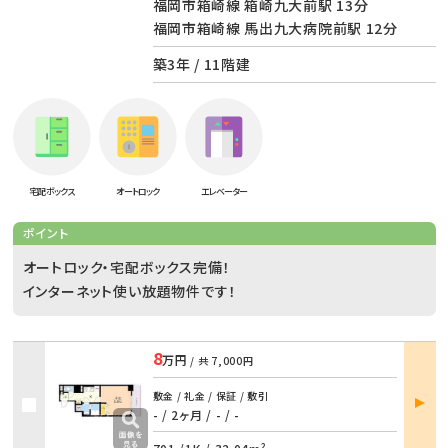
福岡市箱崎線 箱崎九大前駅 13分
福岡市箱崎線 馬出九大病院前駅 12分
築3年 / 11階建
宅配ボックス
オートロック
エレベーター
ポイント
オートロック・宅配ボックス完備！
インターネット使い放題物件です！
8
万円
/ 共
7,000円
部屋
敷金 / 礼金 / 保証 / 敷引
詳細
- / 2ヶ月
/
- / -