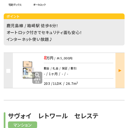
宅配ボックス
オートロック
ポイント
鹿児島線 / 箱崎駅 徒歩6分！
オートロック付きでセキュリティ面も安心！
インターネット使い放題♪
8
万円
/ 共
5,000円
部屋
敷金 / 礼金 / 保証 / 敷引
詳細
- / 1ヶ月
/
- / -
203 /
1LDK
/
26.7m²
サヴォイ レトワール セレステ
マンション