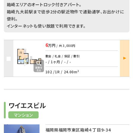
箱崎エリアのオートロック付きアパート。
箱崎九大前駅まで徒歩2分の駅近物件で通勤通学、お出かけに
便利。
インターネットも使い放題で利用できます。
6
万円
/ 共
3,000円
部屋
敷金 / 礼金 / 保証 / 敷引
詳細
- / 1ヶ月
/
- / -
102 /
1R
/
24.00m²
ワイエスビル
マンション
福岡県福岡市東区箱崎４丁目9-34