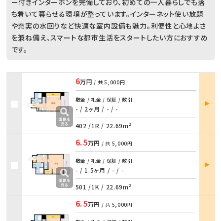
ー付きインターホンを完備しており、初めての一人暮らしでも落
ち着いて暮らせる環境が整っています。インターネット使い放題
や充実の水回りなど快適な室内設備も魅力。利便性と心地よさ
を兼ね備え、スマートな都市生活をスタートしたい方におすすめ
です。
6
万円
/ 共
5,000円
部屋
敷金 / 礼金 / 保証 / 敷引
詳細
- / 2ヶ月
/
- / -
402 /
1R
/
22.69m²
6.5
万円
/ 共
5,000円
部屋
敷金 / 礼金 / 保証 / 敷引
詳細
- / 1.5ヶ月
/
- / -
501 /
1K
/
22.69m²
6.5
万円
/ 共
5,000円