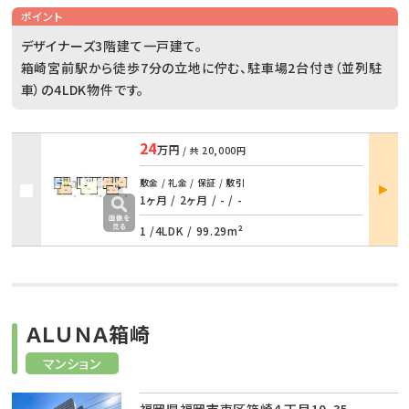
ポイント
デザイナーズ3階建て一戸建て。
箱崎宮前駅から徒歩7分の立地に佇む、駐車場2台付き（並列駐
車）の4LDK物件です。
24
万円
/ 共
20,000円
部屋
敷金 / 礼金 / 保証 / 敷引
詳細
1ヶ月 / 2ヶ月
/
- / -
1 /
4LDK
/
99.29m²
ＡＬＵＮＡ箱崎
マンション