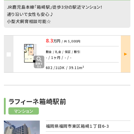
JR鹿児島本線「箱崎駅」徒歩3分の駅近マンション！
通り沿いで女性も安心♪
小型犬飼育相談可能☆
8.3
万円
/ 共
5,000円
部屋
敷金 / 礼金 / 保証 / 敷引
詳細
- / 1ヶ月
/
- / -
602 /
1LDK
/
39.11m²
ラフィーネ箱崎駅前
マンション
福岡県福岡市東区箱崎１丁目6-3