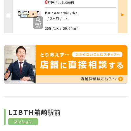
8
万円
/ 共
6,000円
部屋
敷金 / 礼金 / 保証 / 敷引
詳細
- / 2ヶ月
/
- / -
205 /
1K
/
29.64m²
ＬＩＢＴＨ箱崎駅前
マンション