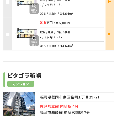
詳細
- / 2ヶ月
/
- / -
206 /
1LDK
/
34.64m²
8.6
万円
/ 共
5,000円
部屋
敷金 / 礼金 / 保証 / 敷引
詳細
- / 2ヶ月
/
- / -
405 /
1LDK
/
34.64m²
ピタゴラ箱崎
マンション
福岡県福岡市東区箱崎１丁目29-21
鹿児島本線 箱崎駅 4分
福岡市箱崎線 箱崎宮前駅 7分