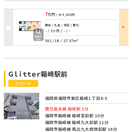
7
万円
/ 共
4,000円
部屋
敷金 / 礼金 / 保証 / 敷引
詳細
- / 2ヶ月
/
- / -
502 /
1R
/
27.37m²
Ｇｌｉｔｔｅｒ箱崎駅前
アパート
福岡県福岡市東区箱崎１丁目8-5
鹿児島本線 箱崎駅 3分
福岡市箱崎線 箱崎宮前駅 10分
福岡市箱崎線 箱崎九大前駅 11分
福岡市箱崎線 馬出九大病院前駅 16分