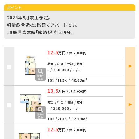
ポイント
2026年9月竣工予定。
軽量鉄骨造の3階建てアパートです。
JR鹿児島本線「箱崎駅」徒歩9分。
12.5
万円
/ 共
5,000円
部屋
敷金 / 礼金 / 保証 / 敷引
詳細
- / 280,000
/
- / -
101 /
1LDK
/
48.02m²
13.5
万円
/ 共
5,000円
部屋
敷金 / 礼金 / 保証 / 敷引
詳細
- / 320,000
/
- / -
102 /
2LDK
/
52.09m²
12.5
万円
/ 共
5,000円