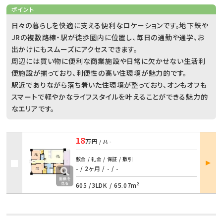
ポイント
日々の暮らしを快適に支える便利なロケーションです。地下鉄や
JRの複数路線・駅が徒歩圏内に位置し、毎日の通勤や通学、お
出かけにもスムーズにアクセスできます。
周辺には買い物に便利な商業施設や日常に欠かせない生活利
便施設が揃っており、利便性の高い住環境が魅力的です。
駅近でありながら落ち着いた住環境が整っており、オンもオフも
スマートで軽やかなライフスタイルを叶えることができる魅力的
なエリアです。
18
万円
/ 共
-
部屋
敷金 / 礼金 / 保証 / 敷引
詳細
- / 2ヶ月
/
- / -
605 /
3LDK
/
65.07m²