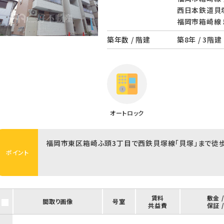
西日本鉄道貝塚
福岡市箱崎線 
築年数 / 階建
築8年 / 3階建
オートロック
福岡市東区箱崎ふ頭3丁目で西鉄貝塚線「貝塚」まで徒歩
ポイント
賃料
敷金 
間取り画像
号室
共益費
保証 