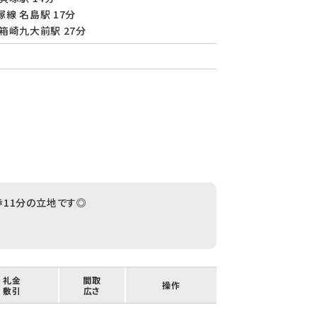
線 名島駅 17分
箱崎九大前駅 27分
11分の立地です◎
/ 礼金
間取
操作
/ 敷引
広さ