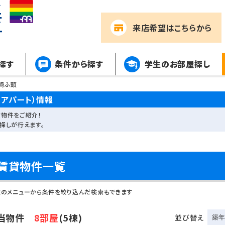
来店希望
はこちらから
探す
条件から探す
学生のお部屋探し
崎ふ頭
アパート）情報
物件をご紹介！
探しが行えます。
賃貸物件一覧
左のメニューから条件を絞り込んだ検索もできます
当物件
8部屋
(5棟)
並び替え