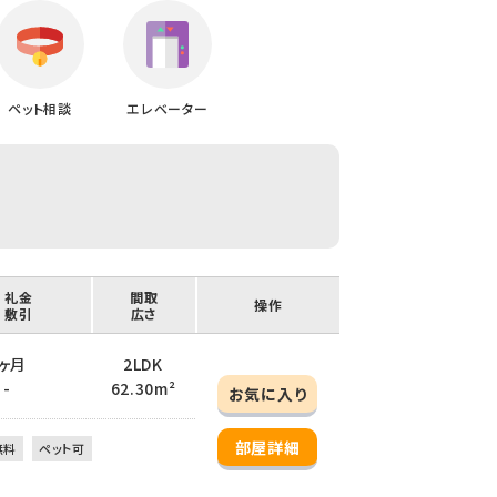
ペット相談
エレベーター
/ 礼金
間取
操作
/ 敷引
広さ
 2ヶ月
2LDK
 -
62.30m²
お気に入り
部屋詳細
無料
ペット可