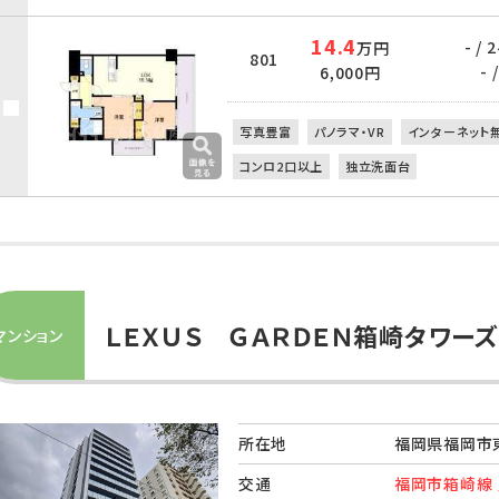
14.4
- /
万円
801
- /
6,000円
写真豊富
パノラマ・VR
インターネット
コンロ2口以上
独立洗面台
ＬＥＸＵＳ ＧＡＲＤＥＮ箱崎タワーズ
マンション
所在地
福岡県福岡市東
交通
福岡市箱崎線 