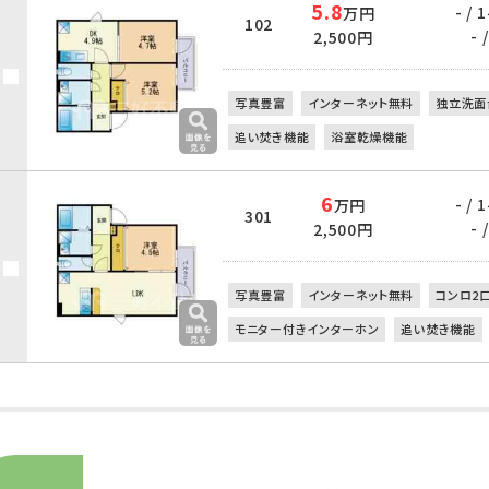
5.8
- /
万円
102
- /
2,500円
写真豊富
インターネット無料
独立洗面
追い焚き機能
浴室乾燥機能
6
- /
万円
301
- /
2,500円
写真豊富
インターネット無料
コンロ2
モニター付きインターホン
追い焚き機能