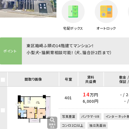
宅配ボックス
オートロック
東区箱崎ふ頭の14階建てマンション！
ポイント
小型犬・猫飼育相談可能！（犬、猫合計2匹まで）
賃料
敷金 
間取り画像
号室
共益費
保証 
14
- /
万円
401
- /
6,000円
写真豊富
パノラマ・VR
インターネット
コンロ2口以上
独立洗面台