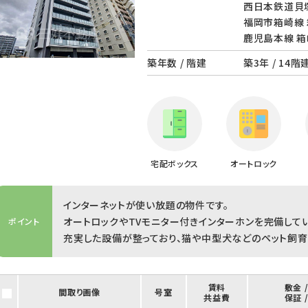
西日本鉄道貝塚
福岡市箱崎線 
鹿児島本線 箱
築年数 / 階建
築3年 / 14階
宅配ボックス
オートロック
インターネットが使い放題の物件です。
オートロックやTVモニター付きインターホンを完備してい
ポイント
充実した設備が整っており、猫や中型犬などのペット飼育
賃料
敷金 
間取り画像
号室
共益費
保証 