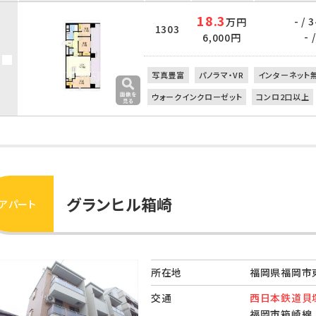
18.3
- /
万円
1303
- /
6,000円
写真豊富
パノラマ・VR
インターネット
ウォークインクローゼット
コンロ2口以上
グランヒル箱崎
アパート
所在地
福岡県福岡市東
交通
西日本鉄道貝塚
福岡市箱崎線 