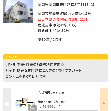
福岡県福岡市東区筥松３丁目17-25
福岡市箱崎線 箱崎九大前駅 15分
西日本鉄道貝塚線 貝塚駅 12分
鹿児島本線 箱崎駅 13分
篠栗線 柚須駅 32分
築10年 / 2階建
ポイント
ＪＲ・地下鉄・西鉄の3路線利用可能☆
利便性良好な東区筥松エリアの2階建てアパート。
コンビニも近くて便利です。
7.2
万円
/ 共
5,000円
部屋
敷金 / 礼金 / 保証 / 敷引
詳細
- / 40,000
/
- / -