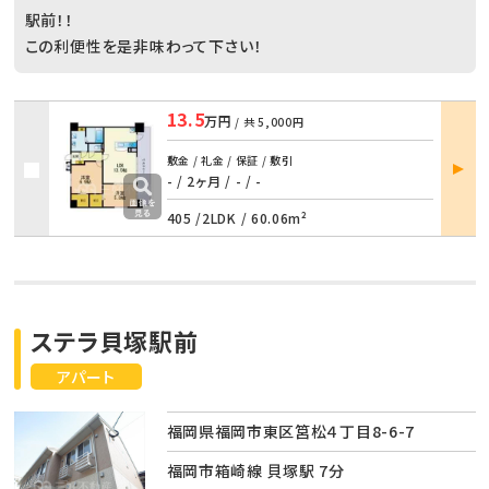
駅前！！
この利便性を是非味わって下さい！
13.5
万円
/ 共
5,000円
部屋
敷金 / 礼金 / 保証 / 敷引
詳細
- / 2ヶ月
/
- / -
405 /
2LDK
/
60.06m²
ステラ貝塚駅前
アパート
福岡県福岡市東区筥松４丁目8-6-7
福岡市箱崎線 貝塚駅 7分