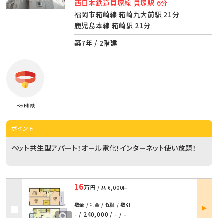
西日本鉄道貝塚線 貝塚駅 6分
福岡市箱崎線 箱崎九大前駅 21分
鹿児島本線 箱崎駅 21分
築7年 / 2階建
ペット相談
ポイント
ペット共生型アパート！オール電化！インターネット使い放題！
16
万円
/ 共
6,000円
部屋
敷金 / 礼金 / 保証 / 敷引
詳細
- / 240,000
/
- / -