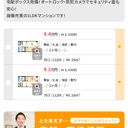
宅配ボックス完備！オートロック・防犯カメラでセキュリティ面も
安心！
設備充実の1LDKマンションです！
9.4
万円
/ 共
8,000円
部屋
敷金 / 礼金 / 保証 / 敷引
詳細
- / 2ヶ月
/
- / -
502 /
1LDK
/
40.26m²
9.2
万円
/ 共
8,000円
部屋
敷金 / 礼金 / 保証 / 敷引
詳細
- / 2ヶ月
/
- / -
703 /
1LDK
/
40.26m²