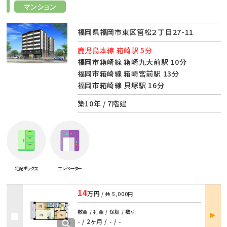
マンション
福岡県福岡市東区筥松２丁目27-11
鹿児島本線 箱崎駅 5分
福岡市箱崎線 箱崎九大前駅 10分
福岡市箱崎線 箱崎宮前駅 13分
福岡市箱崎線 貝塚駅 16分
築10年 / 7階建
宅配ボックス
エレベーター
14
万円
/ 共
5,000円
部屋
敷金 / 礼金 / 保証 / 敷引
詳細
- / 2ヶ月
/
- / -