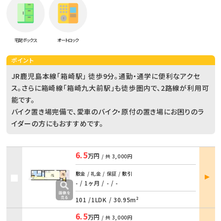
宅配ボックス
オートロック
ポイント
JR鹿児島本線「箱崎駅」 徒歩9分。通勤・通学に便利なアクセ
ス。さらに箱崎線「箱崎九大前駅」も徒歩圏内で、2路線が利用可
能です。
バイク置き場完備で、愛車のバイク・原付の置き場にお困りのラ
イダーの方にもおすすめです。
6.5
万円
/ 共
3,000円
部屋
敷金 / 礼金 / 保証 / 敷引
詳細
- / 1ヶ月
/
- / -
101 /
1LDK
/
30.95m²
6.5
万円
/ 共
3,000円