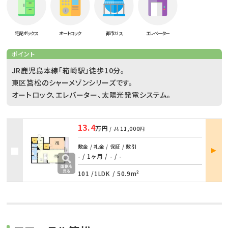
宅配ボックス
オートロック
都市ガス
エレベーター
ポイント
JR鹿児島本線「箱崎駅」徒歩10分。
東区筥松のシャーメゾンシリーズです。
オートロック、エレバーター、太陽光発電システム。
13.4
万円
/ 共
11,000円
部屋
敷金 / 礼金 / 保証 / 敷引
詳細
- / 1ヶ月
/
- / -
101 /
1LDK
/
50.9m²