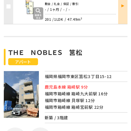
部屋
敷金 / 礼金 / 保証 / 敷引
詳細
- / 1ヶ月
/
- / -
201 /
1LDK
/
47.49m²
ＴＨＥ ＮＯＢＬＥＳ 筥松
アパート
福岡県福岡市東区筥松３丁目15-12
鹿児島本線 箱崎駅 9分
福岡市箱崎線 箱崎九大前駅 16分
福岡市箱崎線 貝塚駅 12分
福岡市箱崎線 箱崎宮前駅 22分
新築 / 3階建