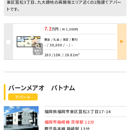
東区筥松3丁目、九大跡地の再開発エリア近くの2階建てアパー
トです。
7.2
万円
/ 共
5,000円
部屋
敷金 / 礼金 / 保証 / 敷引
詳細
- / 30,000
/
- / -
203 /
1DK
/
28.82m²
バーンメアオ パトナム
アパート
福岡県福岡市東区筥松３丁目17-14
福岡市箱崎線 貝塚駅 12分
鹿児島本線 箱崎駅 13分