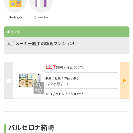
オートロック
エレベーター
ポイント
大手メーカー施工の駅近マンション！！
12.7
万円
/ 共
8,000円
部屋
敷金 / 礼金 / 保証 / 敷引
詳細
- / 2ヶ月
/
- / -
403 /
2LDK
/
55.03m²
バルセロナ箱崎