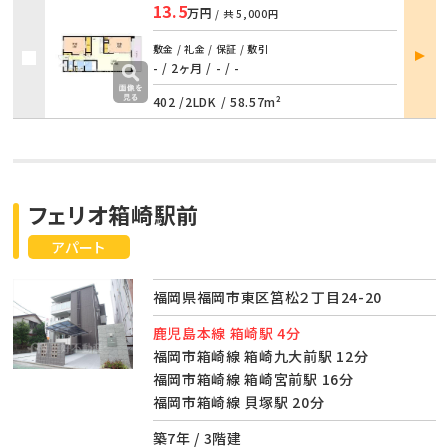
13.5
万円
/ 共
5,000円
部屋
敷金 / 礼金 / 保証 / 敷引
詳細
- / 2ヶ月
/
- / -
402 /
2LDK
/
58.57m²
フェリオ箱崎駅前
アパート
福岡県福岡市東区筥松２丁目24-20
鹿児島本線 箱崎駅 4分
福岡市箱崎線 箱崎九大前駅 12分
福岡市箱崎線 箱崎宮前駅 16分
福岡市箱崎線 貝塚駅 20分
築7年 / 3階建