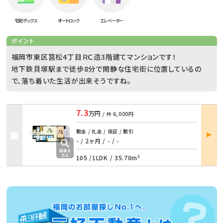
宅配ボックス
オートロック
エレベーター
ポイント
福岡市東区筥松4丁目ＲＣ造3階建てマンションです！
地下鉄貝塚駅まで徒歩8分で閑静な住宅街に位置しているの
で、落ち着いた生活が出来そうですね。
7.3
万円
/ 共
6,000円
部屋
敷金 / 礼金 / 保証 / 敷引
詳細
- / 2ヶ月
/
- / -
105 /
1LDK
/
35.70m²