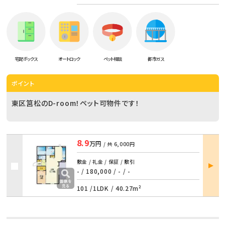
宅配ボックス
オートロック
ペット相談
都市ガス
ポイント
東区筥松のD-room！ペット可物件です！
8.9
万円
/ 共
6,000円
部屋
敷金 / 礼金 / 保証 / 敷引
詳細
- / 180,000
/
- / -
101 /
1LDK
/
40.27m²