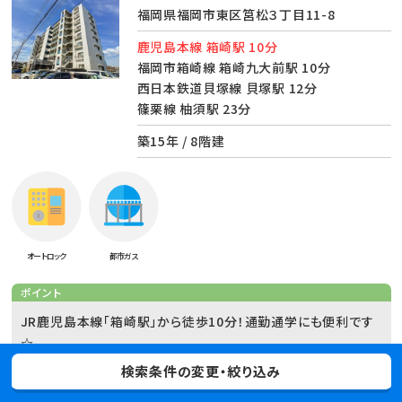
福岡県福岡市東区筥松３丁目11-8
鹿児島本線 箱崎駅 10分
福岡市箱崎線 箱崎九大前駅 10分
西日本鉄道貝塚線 貝塚駅 12分
篠栗線 柚須駅 23分
築15年 / 8階建
オートロック
都市ガス
ポイント
JR鹿児島本線「箱崎駅」から徒歩10分！通勤通学にも便利です
☆
インターネット使い放題なのもポイントですね♪
検索条件の変更・絞り込み