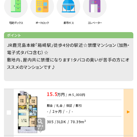
宅配ボックス
オートロック
都市ガス
エレベーター
ポイント
JR鹿児島本線「箱崎駅」徒歩4分の駅近☆禁煙マンション（加熱・
電子式タバコ含む）☆
敷地内、屋内共に禁煙になります！タバコの臭いが苦手の方にオ
ススメのマンションです♪
15.5
万円
/ 共
5,000円
敷金 / 礼金 / 保証 / 敷引
部屋
- / 2ヶ月
/
- / -
詳細
305 /
3LDK
/
70.39m²