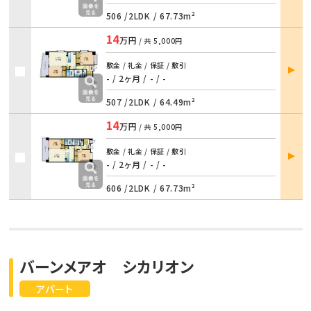
506 /
2LDK
/
67.73m²
14
万円
/ 共
5,000円
部屋
敷金 / 礼金 / 保証 / 敷引
詳細
- / 2ヶ月
/
- / -
507 /
2LDK
/
64.49m²
14
万円
/ 共
5,000円
部屋
敷金 / 礼金 / 保証 / 敷引
詳細
- / 2ヶ月
/
- / -
606 /
2LDK
/
67.73m²
バーンメアオ シカリオン
アパート