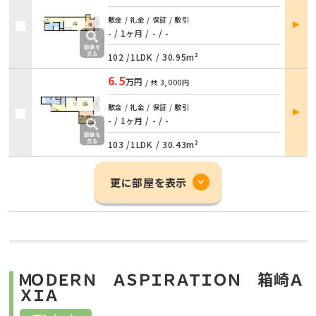
部屋
敷金 / 礼金 / 保証 / 敷引
詳細
- / 1ヶ月
/
- / -
102 /
1LDK
/
30.95m²
6.5
万円
/ 共
3,000円
部屋
敷金 / 礼金 / 保証 / 敷引
詳細
- / 1ヶ月
/
- / -
103 /
1LDK
/
30.43m²
更に部屋を表示
ＭＯＤＥＲＮ ＡＳＰＩＲＡＴＩＯＮ 箱崎Ａ
ＸＩＡ