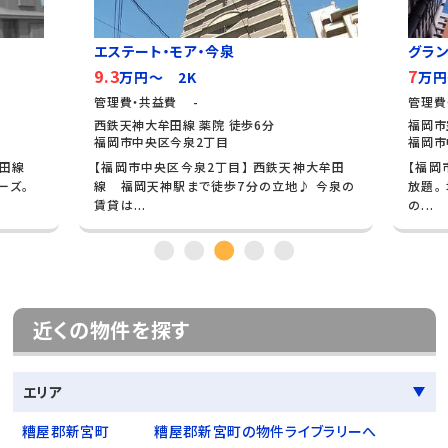
エステート・モア・今泉
グラ
9.3
7
万円～ 2K
万円
管理費・共益費 -
管理費
西鉄天神大牟田線 薬院 徒歩6分
福岡市
福岡市中央区今泉2丁目
福岡市
牟田線
【福岡市中央区今泉2丁目】 西鉄天神大牟田
【福岡
ーズ。
線 福岡天神駅まで徒歩7分の立地♪ 今泉の
放題。
賃貸は...
の...
近くの物件を探す
エリア
糟屋郡新宮町
糟屋郡新宮町の物件ライブラリーへ