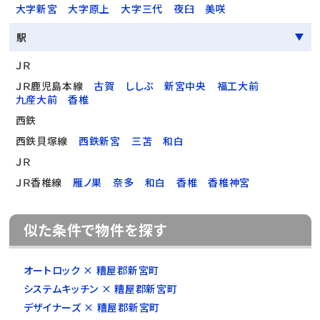
大字新宮
大字原上
大字三代
夜臼
美咲
駅
ＪＲ
ＪＲ鹿児島本線
古賀
ししぶ
新宮中央
福工大前
九産大前
香椎
西鉄
西鉄貝塚線
西鉄新宮
三苫
和白
ＪＲ
ＪＲ香椎線
雁ノ巣
奈多
和白
香椎
香椎神宮
似た条件で物件を探す
オートロック × 糟屋郡新宮町
システムキッチン × 糟屋郡新宮町
デザイナーズ × 糟屋郡新宮町