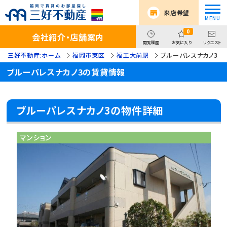
来店希望
0
会社紹介・店舗案内
閲覧履歴
お気に入り
リクエスト
三好不動産:ホーム
福岡市東区
福工大前駅
ブルーパレスナカノ3
ブルーパレスナカノ3の賃貸情報
ブルーパレスナカノ3の物件詳細
マンション