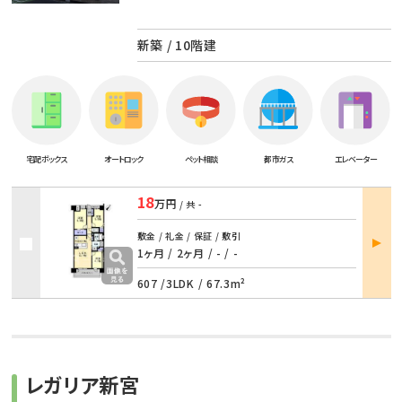
新築 / 10階建
宅配ボックス
オートロック
ペット相談
都市ガス
エレベーター
18
万円
/ 共
-
部屋
敷金 / 礼金 / 保証 / 敷引
詳細
1ヶ月 / 2ヶ月
/
- / -
607 /
3LDK
/
67.3m²
レガリア新宮