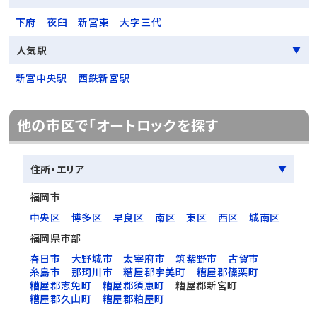
下府
夜臼
新宮東
大字三代
人気駅
新宮中央駅
西鉄新宮駅
他の市区で「オートロックを探す
住所・エリア
福岡市
中央区
博多区
早良区
南区
東区
西区
城南区
福岡県市部
春日市
大野城市
太宰府市
筑紫野市
古賀市
糸島市
那珂川市
糟屋郡宇美町
糟屋郡篠栗町
糟屋郡志免町
糟屋郡須恵町
糟屋郡新宮町
糟屋郡久山町
糟屋郡粕屋町