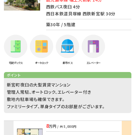
西鉄バス夜臼 4分
西日本鉄道貝塚線 西鉄新宮駅 30分
築30年 / 5階建
宅配ボックス
オートロック
都市ガス
エレベーター
ポイント
新宮町夜臼の大型賃貸マンション
管理人常駐、オートロック、エレベーター付き
敷地内駐車場も確保できます。
ファミリータイプ、単身タイプのお部屋がございます。
8
万円
/ 共
5,000円