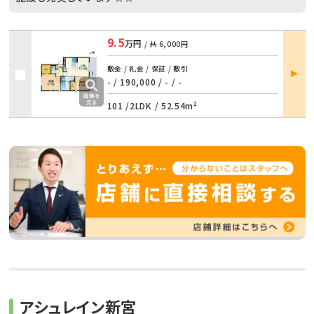
9.5
万円
/ 共
6,000円
部屋
敷金 / 礼金 / 保証 / 敷引
詳細
- / 190,000
/
- / -
101 /
2LDK
/
52.54m²
アシュレイン新宮