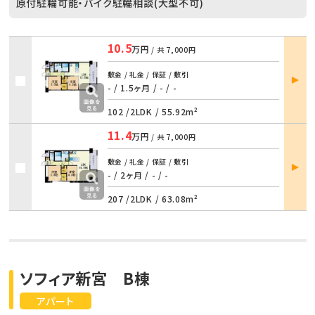
原付駐輪可能・バイク駐輪相談(大型不可)
10.5
万円
/ 共
7,000円
部屋
敷金 / 礼金 / 保証 / 敷引
詳細
- / 1.5ヶ月
/
- / -
102 /
2LDK
/
55.92m²
11.4
万円
/ 共
7,000円
部屋
敷金 / 礼金 / 保証 / 敷引
詳細
- / 2ヶ月
/
- / -
207 /
2LDK
/
63.08m²
ソフィア新宮 B棟
アパート