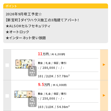
ポイント
2026年9月竣工予定☆
【新宮町】ダイワハウス施工の3階建てアパート！
★ALSOKセルフセキュリティ
★オートロック
★インターネット使い放題
11
万円
/ 共
6,000円
部屋
敷金 / 礼金 / 保証 / 敷引
詳細
- / 280,000
/
- / -
101 /
2LDK
/
57.78m²
9.5
万円
/ 共
6,000円
部屋
敷金 / 礼金 / 保証 / 敷引
詳細
- / 250,000
/
- / -
103 /
1LDK
/
54.36m²