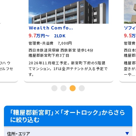
Ｗｅａｌｔｈ Ｃｏｍｆｏ...
ソフィ
9.7
9.5
万円～ 2LDK
万
管理費・共益費 7,000円
管理費
西日本鉄道貝塚線 西鉄新宮 徒歩14分
西日本
糟屋郡新宮町下府3丁目
糟屋郡
イワハウ
2026年11月竣工予定。 新宮町下府の5階建
糟屋郡
セルフセ
てマンション。 1Fは全戸テナントが入る予定で
空きが
す。
ーや...
「糟屋郡新宮町」×「オートロック」からさら
に絞り込む
住所・エリア