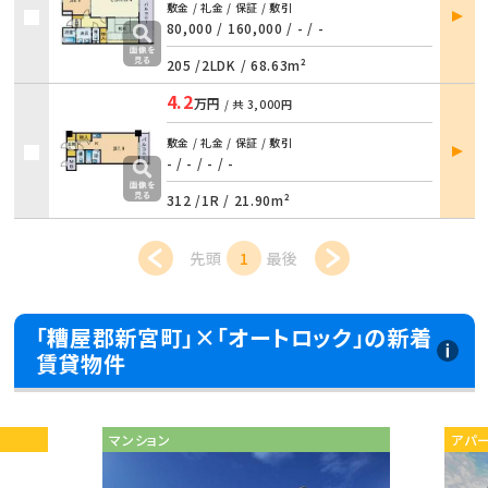
部屋
敷金 / 礼金 / 保証 / 敷引
詳細
80,000 / 160,000
/
- / -
205 /
2LDK
/
68.63m²
4.2
万円
/ 共
3,000円
部屋
敷金 / 礼金 / 保証 / 敷引
詳細
- / -
/
- / -
312 /
1R
/
21.90m²
先頭
1
最後
「糟屋郡新宮町」×「オートロック」の新着
賃貸物件
マンション
アパ