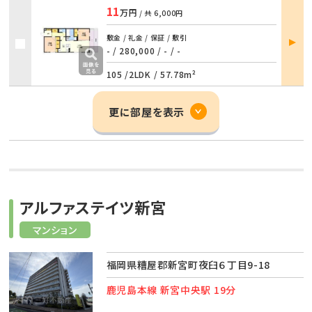
11
万円
/ 共
6,000円
部屋
敷金 / 礼金 / 保証 / 敷引
詳細
- / 280,000
/
- / -
105 /
2LDK
/
57.78m²
更に部屋を表示
アルファステイツ新宮
マンション
福岡県糟屋郡新宮町夜臼６丁目9-18
鹿児島本線 新宮中央駅 19分