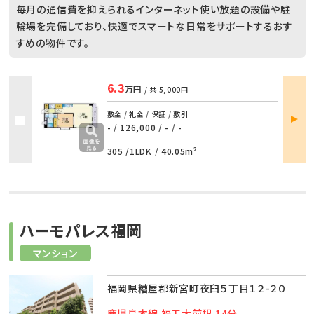
毎月の通信費を抑えられるインターネット使い放題の設備や駐
輪場を完備しており、快適でスマートな日常をサポートするおす
すめの物件です。
6.3
万円
/ 共
5,000円
部屋
敷金 / 礼金 / 保証 / 敷引
詳細
- / 126,000
/
- / -
305 /
1LDK
/
40.05m²
ハーモパレス福岡
マンション
福岡県糟屋郡新宮町夜臼５丁目１２-２０
鹿児島本線 福工大前駅 14分