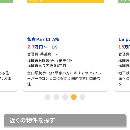
飯倉Ｐａｒｔ1 Ａ棟
Ｌｅ 
2.7
15
万円～ 1K
万
管理費・共益費 -
管理費
福岡市七隈線 金山 徒歩8分
福岡市
福岡市早良区飯倉6丁目
福岡市
ある住
金山駅徒歩8分！単身の方におすすめです！ ス
地下鉄
学、お出
ーパーやコンビニにも徒歩圏内です！ 閑静な
面への
住...
ク...
近くの物件を探す