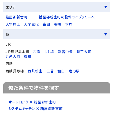
エリア
糟屋郡新宮町
糟屋郡新宮町の物件ライブラリーへ
大字原上
大字三代
夜臼
美咲
下府
駅
ＪＲ
ＪＲ鹿児島本線
古賀
ししぶ
新宮中央
福工大前
九産大前
香椎
西鉄
西鉄貝塚線
西鉄新宮
三苫
和白
唐の原
似た条件で物件を探す
オートロック × 糟屋郡新宮町
システムキッチン × 糟屋郡新宮町