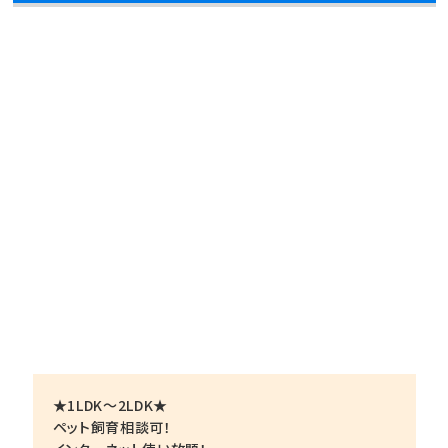
★1LDK～2LDK★
ペット飼育相談可！