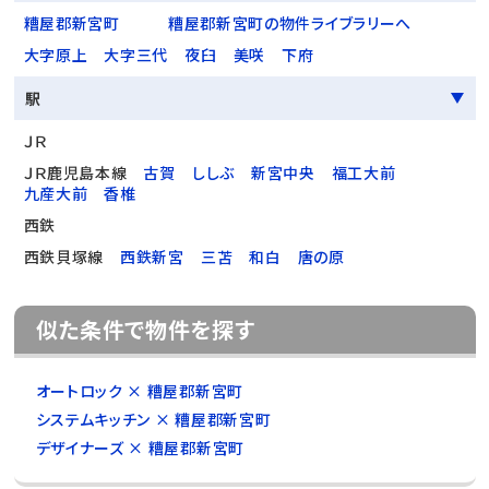
糟屋郡新宮町
糟屋郡新宮町の物件ライブラリーへ
大字原上
大字三代
夜臼
美咲
下府
駅
ＪＲ
ＪＲ鹿児島本線
古賀
ししぶ
新宮中央
福工大前
九産大前
香椎
西鉄
西鉄貝塚線
西鉄新宮
三苫
和白
唐の原
似た条件で物件を探す
オートロック × 糟屋郡新宮町
システムキッチン × 糟屋郡新宮町
デザイナーズ × 糟屋郡新宮町