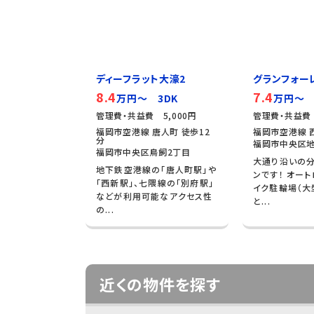
ディーフラット大濠2
グランフォー
8.4
7.4
万円～ 3DK
万円～ 
管理費・共益費 5,000円
管理費・共益費 
福岡市空港線 唐人町 徒歩12
福岡市空港線 
分
福岡市中央区地
福岡市中央区鳥飼2丁目
大通り沿いの
地下鉄空港線の「唐人町駅」や
ンです！ オート
「西新駅」、七隈線の「別府駅」
イク駐輪場（大
などが利用可能なアクセス性
と...
の...
近くの物件を探す