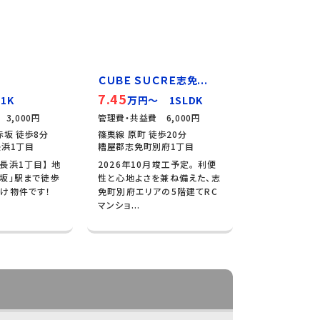
ＣＵＢＥ ＳＵＣＲＥ志免...
7.45
1K
万円～ 1SLDK
3,000円
管理費・共益費 6,000円
赤坂 徒歩8分
篠栗線 原町 徒歩20分
浜1丁目
糟屋郡志免町別府1丁目
長浜1丁目】 地
2026年10月竣工予定。 利便
坂」駅まで徒歩
性と心地よさを兼ね備えた、志
け物件です！
免町別府エリアの5階建てRC
マンショ...