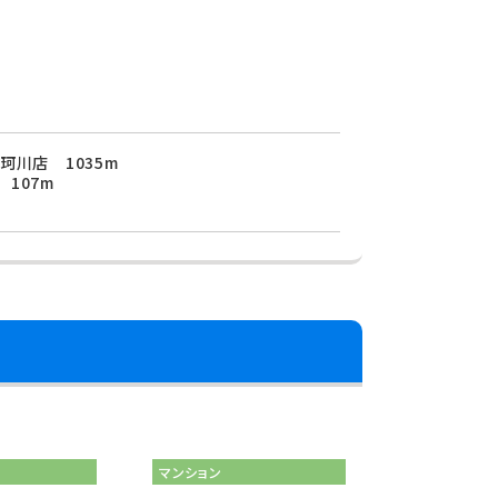
珂川店 1035m
107m
マンション