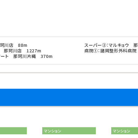
珂川店 88m
スーパー②：マルキョウ 那
 那珂川店 1227m
病院①：諸岡整形外科病院 
マート 那珂川片縄 370m
件
マンション
マンション