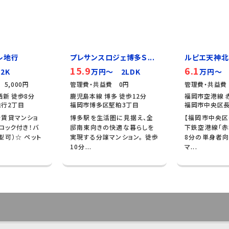
レ地行
プレサンスロジェ博多Ｓ...
ルピエ天神北
15.9
6.1
2K
万円～ 2LDK
万円～ 
5,000円
管理費・共益費 0円
管理費・共益費 
西新 徒歩8分
鹿児島本線 博多 徒歩12分
福岡市空港線 
行2丁目
福岡市博多区堅粕3丁目
福岡市中央区長
分賃貸マンショ
博多駅を生活圏に見据え、全
【福岡市中央区
ロック付き！バ
邸南東向きの快適な暮らしを
下鉄空港線「赤
型可）☆ ペット
実現する分譲マンション。 徒歩
8分の単身者向
10分...
マ...