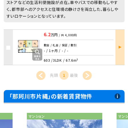
ストアなどの生活利便施設が点在。車やバスでの移動もしやす
く、都市部へのアクセスと住環境の静けさを両立した、暮らしや
すいロケーションとなっています。
6.2
万円
/ 共
4,000円
部屋
敷金 / 礼金 / 保証 / 敷引
詳細
- / 1ヶ月
/
- / -
603 /
3LDK
/
67.6m²
先頭
1
最後
「那珂川市片縄」の新着賃貸物件
マンション
マン