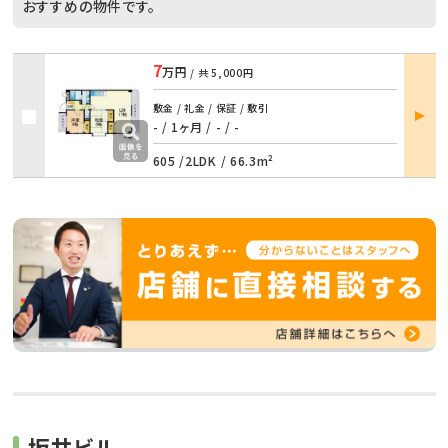
おすすめの物件です。
7
万円
/ 共
5,000円
部屋
敷金 / 礼金 / 保証 / 敷引
詳細
- / 1ヶ月
/
- / -
605 /
2LDK
/
66.3m²
坂井ビル