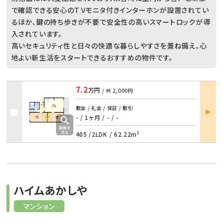
で確認できる安心のＴＶモニタ付きインターホンが設置されてい
るほか、鍵の持ち歩きが不要で安全性の高いスマートロックが導
入されています。
高いセキュリティ性と日々の快適な暮らしやすさを兼ね備え、心
地よい新生活をスタートできるおすすめの物件です。
7.2
万円
/ 共
2,000円
部屋
敷金 / 礼金 / 保証 / 敷引
詳細
- / 1ヶ月
/
- / -
405 /
2LDK
/
62.22m²
ハイムあかしや
マンション