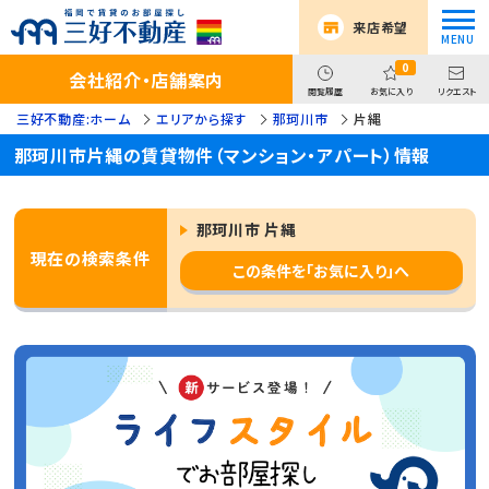
来店希望
0
会社紹介・店舗案内
閲覧履歴
お気に入り
リクエスト
三好不動産:ホーム
エリアから探す
那珂川市
片縄
那珂川市片縄の賃貸物件（マンション・アパート）情報
那珂川市 片縄
現在の検索条件
この条件を「お気に入り」へ