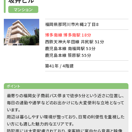
マンション
福岡県那珂川市片縄２丁目8
博多南線 博多南駅 18分
西鉄天神大牟田線 井尻駅 51分
鹿児島本線 南福岡駅 53分
鹿児島本線 笹原駅 55分
築41年 / 4階建
ポイント
最寄りの福岡女子商前バス停まで徒歩5分という近さに位置し、
毎日の通勤や通学などのお出かけにも大変便利な立地となって
います。
周辺は暮らしやすい環境が整っており、日常の利便性を重視した
い方にも適した魅力的なエリアです。
防犯面には大変配慮されており、来客時に室内から音声と映像