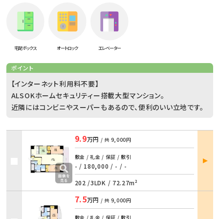
宅配ボックス
オートロック
エレベーター
ポイント
【インターネット利用料不要】
ALSOKホームセキュリティー搭載大型マンション。
近隣にはコンビニやスーパーもあるので、便利のいい立地です。
9.9
万円
/ 共
9,000円
部屋
敷金 / 礼金 / 保証 / 敷引
詳細
- / 180,000
/
- / -
202 /
3LDK
/
72.27m²
7.5
万円
/ 共
9,000円
部屋
敷金 / 礼金 / 保証 / 敷引