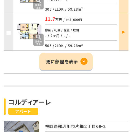
303 /
2LDK
/
59.28m²
11.7
万円
/ 共
5,000円
部屋
敷金 / 礼金 / 保証 / 敷引
詳細
- / 2ヶ月
/
- / -
503 /
2LDK
/
59.28m²
更に部屋を表示
コルディアーレ
アパート
福岡県那珂川市片縄２丁目69-2