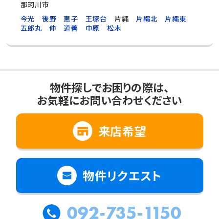
那珂川市
今光
後野
恵子
王塚台
片縄
片縄北
片縄東
五郎丸
仲
道善
中原
松木
物件探しでお困りの際は、
お気軽にお問い合わせください
来店希望
物件リクエスト
092-735-1150