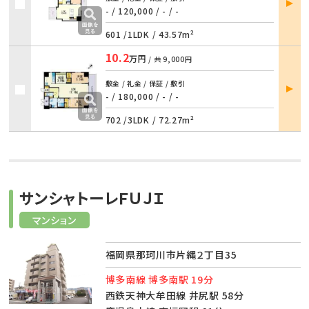
詳細
- / 120,000
/
- / -
601 /
1LDK
/
43.57m²
10.2
万円
/ 共
9,000円
部屋
敷金 / 礼金 / 保証 / 敷引
詳細
- / 180,000
/
- / -
702 /
3LDK
/
72.27m²
サンシャトーレＦＵＪＩ
マンション
福岡県那珂川市片縄２丁目35
博多南線 博多南駅 19分
西鉄天神大牟田線 井尻駅 58分