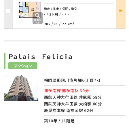
部屋
敷金 / 礼金 / 保証 / 敷引
詳細
- / 2ヶ月
/
- / -
202 /
1K
/
22.7m²
Ｐａｌａｉｓ Ｆｅｌｉｃｉａ
マンション
福岡県那珂川市片縄６丁目7-1
博多南線 博多南駅 30分
西鉄天神大牟田線 井尻駅 58分
西鉄天神大牟田線 大橋駅 60分
鹿児島本線 南福岡駅 62分
築10年 / 11階建