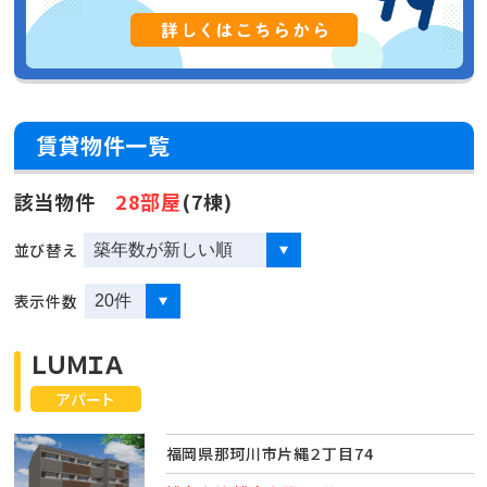
賃貸物件一覧
該当物件
28部屋
(7棟)
並び替え
表示件数
ＬＵＭＩＡ
アパート
福岡県那珂川市片縄２丁目74