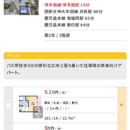
博多南線 博多南駅 18分
西鉄天神大牟田線 井尻駅 60分
鹿児島本線 南福岡駅 63分
鹿児島本線 春日駅 64分
築2年 / 2階建
ポイント
バス停徒歩3分の便利な立地と落ち着いた住環境の単身向けア
パート。
5.1
万円
/ 共
-
部屋
敷金 / 礼金 / 保証 / 敷引
詳細
- / 2ヶ月
/
- / -
201 /
1K
/
22.7m²
5
万円
/ 共
-