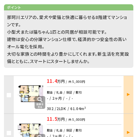
ポイント
那珂川エリアの、愛犬や愛猫と快適に暮らせる8階建てマンショ
ンです。
小型犬または猫ちゃん1匹との同居が相談可能です。
建物は安心の分譲マンション仕様で、経済的かつ安全性の高い
オール電化を採用。
大切な家族との時間をより豊かにしてくれます。新生活を充実設
備とともに、スマートにスタートしませんか。
11.4
万円
/ 共
5,000円
部屋
敷金 / 礼金 / 保証 / 敷引
詳細
- / 2ヶ月
/
- / -
302 /
2LDK
/
61.04m²
11.5
万円
/ 共
5,000円
部屋
敷金 / 礼金 / 保証 / 敷引
詳細
- / 2ヶ月
/
- / -