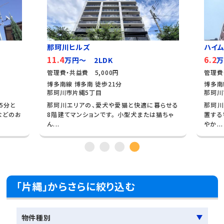
那珂川ヒルズ
ハイ
11.4
6.2
万円～ 2LDK
万
管理費・共益費 5,000円
管理費
博多南線 博多南 徒歩21分
博多南
那珂川市片縄5丁目
那珂川
5分と
那珂川エリアの、愛犬や愛猫と快適に暮らせる
那珂川
などのお
8階建てマンションです。 小型犬または猫ちゃ
置する
ん...
やか...
「片縄」からさらに絞り込む
物件種別