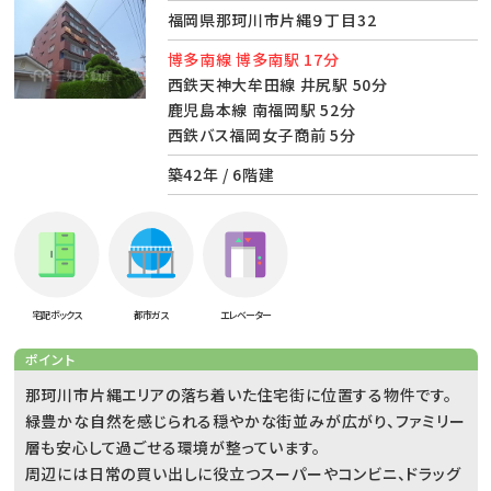
福岡県那珂川市片縄９丁目32
博多南線 博多南駅 17分
西鉄天神大牟田線 井尻駅 50分
鹿児島本線 南福岡駅 52分
西鉄バス福岡女子商前 5分
築42年 / 6階建
宅配ボックス
都市ガス
エレベーター
ポイント
那珂川市片縄エリアの落ち着いた住宅街に位置する物件です。
緑豊かな自然を感じられる穏やかな街並みが広がり、ファミリー
層も安心して過ごせる環境が整っています。
周辺には日常の買い出しに役立つスーパーやコンビニ、ドラッグ