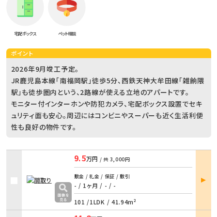
宅配ボックス
ペット相談
ポイント
2026年9月竣工予定。
JR鹿児島本線「南福岡駅」徒歩5分、西鉄天神大牟田線「雑餉隈
駅」も徒歩圏内という、2路線が使える立地のアパートです。
モニター付インターホンや防犯カメラ、宅配ボックス設置でセキ
ュリティ面も安心。周辺にはコンビニやスーパーも近く生活利便
性も良好の物件です。
9.5
万円
/ 共
3,000円
部屋
敷金 / 礼金 / 保証 / 敷引
詳細
- / 1ヶ月
/
- / -
101 /
1LDK
/
41.94m²