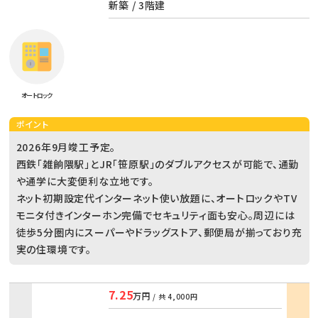
新築 / 3階建
オートロック
ポイント
2026年9月竣工予定。
西鉄「雑餉隈駅」とJR「笹原駅」のダブルアクセスが可能で、通勤
や通学に大変便利な立地です。
ネット初期設定代インターネット使い放題に、オートロックやTV
モニタ付きインターホン完備でセキュリティ面も安心。周辺には
徒歩5分圏内にスーパーやドラッグストア、郵便局が揃っており充
実の住環境です。
7.25
万円
/ 共
4,000円