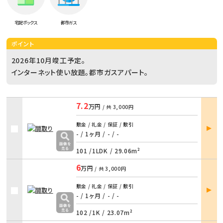
宅配ボックス
都市ガス
ポイント
2026年10月竣工予定。
インターネット使い放題。都市ガスアパート。
7.2
万円
/ 共
3,000円
部屋
敷金 / 礼金 / 保証 / 敷引
詳細
- / 1ヶ月
/
- / -
101 /
1LDK
/
29.06m²
6
万円
/ 共
3,000円
部屋
敷金 / 礼金 / 保証 / 敷引
詳細
- / 1ヶ月
/
- / -
102 /
1K
/
23.07m²