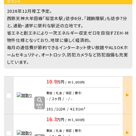
ポイント
2026年12月竣工予定。
西鉄天神大牟田線「桜並木駅」徒歩6分、「雑餉隈駅」も徒歩7分
と、通勤・通学に便利な駅近の立地です。
省エネと創エネにより一次エネルギー収支ゼロを目指すZEH-M
物件仕様となっており、地球に優しく経済的。
毎月の通信費が節約できるインターネット使い放題やALSOKホ
ームセキュリティ、オートロック、防犯カメラなど防犯設備も充実
しています。
10.9
万円
/ 共
5,600円
部屋
敷金 / 礼金 / 保証 / 敷引
詳細
- / 2ヶ月
/
- / -
101 /
1LDK
/
42.91m²
16.3
万円
/ 共
5,600円
部屋
敷金 / 礼金 / 保証 / 敷引