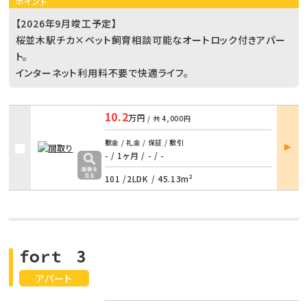
ポイント
【2026年9月竣工予定】
桜並木駅チカ×ペット飼育相談可能なオートロック付きアパー
ト。
インターネット利用料不要で快適ライフ。
10.2
万円
/ 共
4,000円
部屋
敷金 / 礼金 / 保証 / 敷引
詳細
- / 1ヶ月
/
- / -
101 /
2LDK
/
45.13m²
ｆｏｒｔ 3
アパート