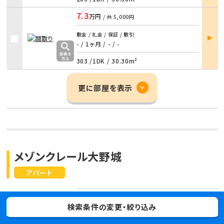
7.3
万円
/ 共
5,000円
部屋
敷金 / 礼金 / 保証 / 敷引
詳細
- / 1ヶ月
/
- / -
303 /
1DK
/
30.30m²
更に部屋を表示
メゾンクレール大野城
アパート
福岡県大野城市仲畑３丁目8-33
検索条件の変更・絞り込み
西鉄天神大牟田線 桜並木駅 17分