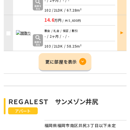
詳細
- / 2ヶ月
/
- / -
102 /
2LDK
/
67.28m²
14.6
万円
/ 共
5,600円
部屋
敷金 / 礼金 / 保証 / 敷引
詳細
- / 2ヶ月
/
- / -
103 /
2LDK
/
58.25m²
更に部屋を表示
ＲＥＧＡＬＥＳＴ サンメゾン井尻
アパート
福岡県福岡市南区井尻３丁目以下未定