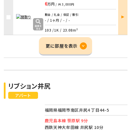
6
万円
/ 共
3,000円
部屋
敷金 / 礼金 / 保証 / 敷引
詳細
- / 1ヶ月
/
- / -
103 /
1K
/
23.08m²
更に部屋を表示
リブション井尻
アパート
福岡県福岡市南区井尻４丁目44-5
鹿児島本線 笹原駅 9分
西鉄天神大牟田線 井尻駅 10分