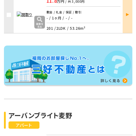
11.8
万円
/ 共
3,000円
部屋
敷金 / 礼金 / 保証 / 敷引
詳細
- / 1ヶ月
/
- / -
201 /
2LDK
/
53.26m²
アーバンブライト麦野
アパート