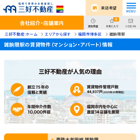
来店希望
0
会社紹介・店舗案内
閲覧履歴
お気に入り
リクエスト
三好不動産:ホーム
エリアから探す
福岡市博多区
雑餉隈駅
雑餉隈駅の賃貸物件（マンション・アパート）情報
西鉄大牟田線 雑餉隈