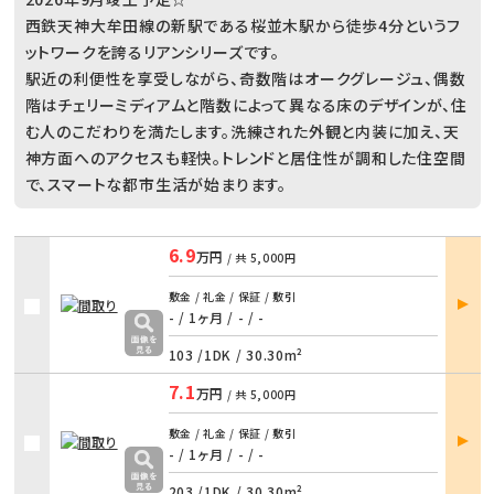
西鉄天神大牟田線の新駅である桜並木駅から徒歩4分というフ
ットワークを誇るリアンシリーズです。
駅近の利便性を享受しながら、奇数階はオークグレージュ、偶数
階はチェリーミディアムと階数によって異なる床のデザインが、住
む人のこだわりを満たします。洗練された外観と内装に加え、天
神方面へのアクセスも軽快。トレンドと居住性が調和した住空間
で、スマートな都市生活が始まります。
6.9
万円
/ 共
5,000円
部屋
敷金 / 礼金 / 保証 / 敷引
詳細
- / 1ヶ月
/
- / -
103 /
1DK
/
30.30m²
7.1
万円
/ 共
5,000円
部屋
敷金 / 礼金 / 保証 / 敷引
詳細
- / 1ヶ月
/
- / -
203 /
1DK
/
30.30m²