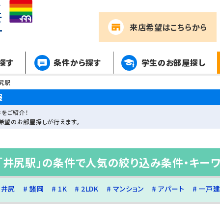
来店希望
はこちらから
探す
条件から探す
学生のお部屋探し
尻駅
報
をご紹介！
希望のお部屋探しが行えます。
「井尻駅」の条件で人気の絞り込み条件・キー
井尻
諸岡
1K
2LDK
マンション
アパート
一戸建