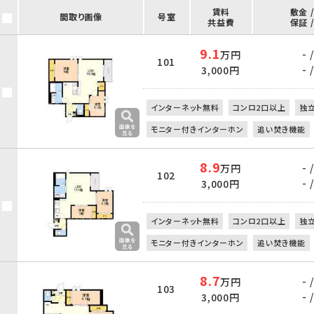
賃料
敷金 
間取り画像
号室
共益費
保証 
9.1
- /
万円
101
- /
3,000円
インターネット無料
コンロ2口以上
独
モニター付きインターホン
追い焚き機能
8.9
- /
万円
102
- /
3,000円
インターネット無料
コンロ2口以上
独
モニター付きインターホン
追い焚き機能
8.7
- /
万円
103
- /
3,000円