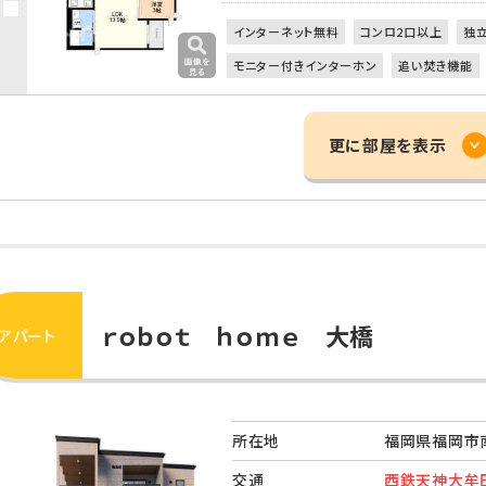
インターネット無料
コンロ2口以上
独
モニター付きインターホン
追い焚き機能
更に部屋を表示
ｒｏｂｏｔ ｈｏｍｅ 大橋
アパート
所在地
福岡県福岡市
交通
西鉄天神大牟田