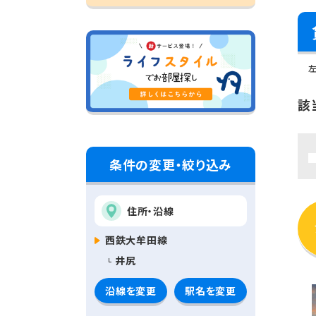
該
条件の変更・絞り込み
住所・沿線
西鉄大牟田線
井尻
沿線を変更
駅名を変更