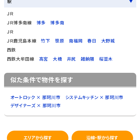
駅
ＪＲ
ＪＲ博多南線
博多
博多南
ＪＲ
ＪＲ鹿児島本線
竹下
笹原
南福岡
春日
大野城
西鉄
西鉄大牟田線
高宮
大橋
井尻
雑餉隈
桜並木
似た条件で物件を探す
オートロック × 那珂川市
システムキッチン × 那珂川市
デザイナーズ × 那珂川市
エリアから探す
沿線・駅から探す