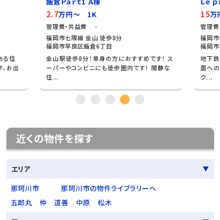
飯倉Ｐａｒｔ1 Ａ棟
Ｌｅ ｐａｒｔｅｒｒ
2.7
15
万円～ 1K
万円～ 3LD
管理費・共益費 -
管理費・共益費 7,
福岡市七隈線 金山 徒歩8分
福岡市七隈線 茶山 
福岡市早良区飯倉6丁目
福岡市城南区茶山
金山駅徒歩8分！単身の方におすすめです！ ス
地下鉄七隈線「茶
ーパーやコンビニにも徒歩圏内です！ 閑静な
面へのアクセスもス
住...
ク...
近くの物件を探す
エリア
那珂川市
那珂川市の物件ライブラリーへ
五郎丸
仲
道善
中原
松木