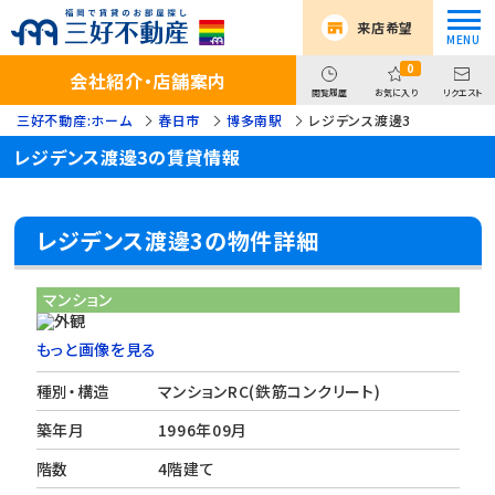
来店希望
0
会社紹介・店舗案内
閲覧履歴
お気に入り
リクエスト
三好不動産:ホーム
春日市
博多南駅
レジデンス渡邊3
レジデンス渡邊3の賃貸情報
レジデンス渡邊3の物件詳細
マンション
もっと画像を見る
種別・構造
マンションRC(鉄筋コンクリート)
築年月
1996年09月
階数
4階建て