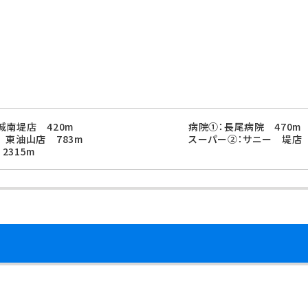
城南堤店 420m
病院①：長尾病院 470m
 東油山店 783m
スーパー②：サニー 堤店 
2315m