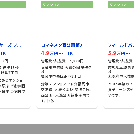
マンション
マンション
ーズ プ...
ロマネスク西公園第3
フィールドパ
4.9
5.9
1K
万円～ 1K
万円～ 
 0円
管理費・共益費 5,000円
管理費・共益費 
 徒歩15分
福岡市空港線 大濠公園 徒歩7
鹿児島本線 都府
分
分
野島2丁目
福岡市中央区荒戸3丁目
太宰府市大佐野
にあるマンショ
分譲マンションです☆福岡市
2003年築のR
博多駅まで徒歩圏
空港線 大濠公園駅 徒歩7分、
食チェーン店
・通学に便利で
西公園・大濠公園徒歩圏内で
いです。
す。お休...