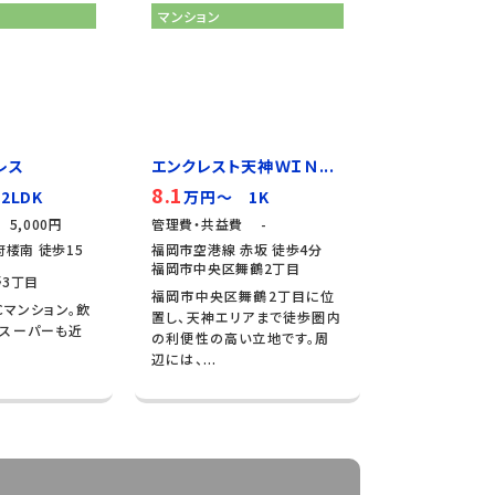
マンション
レス
エンクレスト天神ＷＩＮ...
8.1
2LDK
万円～ 1K
5,000円
管理費・共益費 -
楼南 徒歩15
福岡市空港線 赤坂 徒歩4分
福岡市中央区舞鶴2丁目
3丁目
福岡市中央区舞鶴2丁目に位
Cマンション。飲
置し、天神エリアまで徒歩圏内
やスーパーも近
の利便性の高い立地です。周
辺には、...