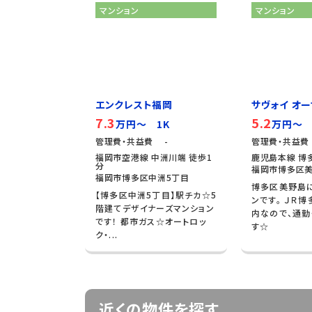
マンション
マンション
エンクレスト福岡
サヴォイ オーサ
7.3
5.2
万円～ 1K
万円～ 
管理費・共益費 -
管理費・共益費
福岡市空港線 中洲川端 徒歩1
鹿児島本線 博多
分
福岡市博多区美
福岡市博多区中洲5丁目
博多区美野島
【博多区中洲5丁目】駅チカ☆5
ンです。 ＪＲ
階建てデザイナーズマンション
内なので、通勤
です！ 都市ガス☆オートロッ
す☆
ク・...
近くの物件を探す