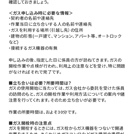
確認しておきましょう。
＜ガス申し込み時に必要な情報＞
・契約者の名前や連絡先
・作業当日に立ち合いする人の名前や連絡先
・ガスを利用する場所（引越し先）の住所
・建物の形態(一戸建て、マンション、アパート等、オ－トロック
など)
・接続するガス機器の有無
申し込みの後、指定した日に係員の方が訪ねてきます。ガスの
開栓作業や点検が行われ、利用上の注意などを受け、特に問題
がなければそれで完了です。
■立ち合いは必要？所要時間は？
ガスの使用開始に当たっては、ガス会社から委託を受けた係員
の訪問のもと、ガスの開栓作業や利用方法についての案内や諸
注意を行ってくれます。そのため立ち合いが必要です。
作業の所要時間は、およそ30分です。
■ガス開栓時の注意点
ガスを開栓するときには、ガス栓からガス機器をつないで開通
作業をするため、あらかじめガスコンロなどガス機器の準備が