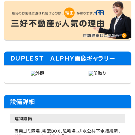
ＤＵＰＬＥＳＴ ＡＬＰＨＹ画像ギャラリー
設備詳細
建物設備
専用ゴミ置場、宅配BOX、駐輪場、排水公共下水接続済、