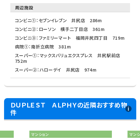
周辺施設
コンビニ①：セブンイレブン 井尻店 286m
コンビニ②：ローソン 横手二丁目店 361m
コンビニ③：ファミリーマート 福岡井尻四丁目 719m
病院①：南折立病院 381m
スーパー①：マックスバリュエクスプレス 井尻駅前店
752m
スーパー②：ハローデイ 井尻店 974m
ＤＵＰＬＥＳＴ ＡＬＰＨＹの近隣おすすめ物
件
マンション
マン