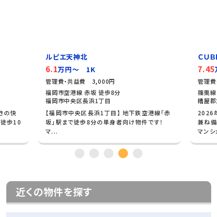
ルピエ天神北
ＣＵＢ
6.1
7.45
万円～ 1K
管理費・共益費 3,000円
管理費
福岡市空港線 赤坂 徒歩8分
篠栗線
福岡市中央区長浜1丁目
糟屋郡
きの快
【福岡市中央区長浜1丁目】 地下鉄空港線「赤
202
徒歩10
坂」駅まで徒歩8分の単身者向け物件です！
兼ね備
マ...
マンショ
近くの物件を探す