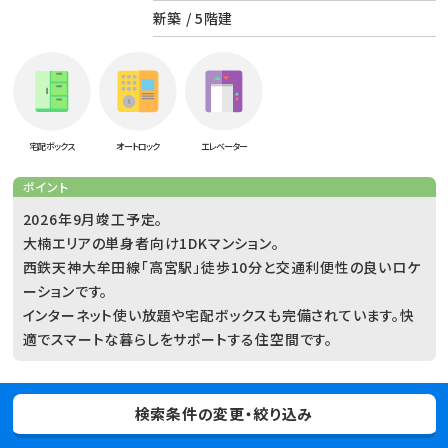
新築 / 5階建
宅配ボックス
オートロック
エレベーター
ポイント
2026年9月竣工予定。
大楠エリアの単身者向け1DKマンション。
西鉄天神大牟田線「高宮駅」徒歩10分と交通利便性の良いロケ
ーションです。
インターネット使い放題や宅配ボックスも完備されています。快
適でスマートな暮らしをサポートする住空間です。
9.2
万円
/ 共
8,000円
検索条件の変更・絞り込み
部屋
敷金 / 礼金 / 保証 / 敷引