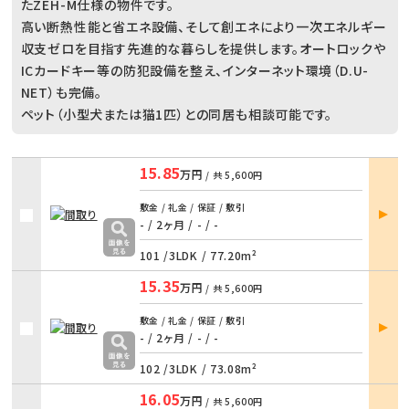
たZEH-M仕様の物件です。
高い断熱性能と省エネ設備、そして創エネにより一次エネルギー
収支ゼロを目指す先進的な暮らしを提供します。オートロックや
ICカードキー等の防犯設備を整え、インターネット環境（D.U-
NET）も完備。
ペット（小型犬または猫1匹）との同居も相談可能です。
15.85
万円
/ 共
5,600円
部屋
敷金 / 礼金 / 保証 / 敷引
詳細
- / 2ヶ月
/
- / -
101 /
3LDK
/
77.20m²
15.35
万円
/ 共
5,600円
部屋
敷金 / 礼金 / 保証 / 敷引
詳細
- / 2ヶ月
/
- / -
102 /
3LDK
/
73.08m²
16.05
万円
/ 共
5,600円