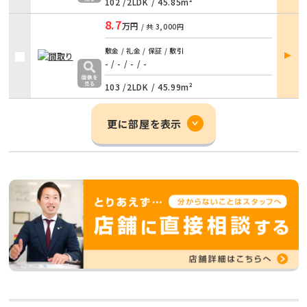
102 /
2LDK
/
45.85m²
8.7
万円
/ 共
3,000円
部屋
敷金 / 礼金 / 保証 / 敷引
詳細
- / -
/
- / -
103 /
2LDK
/
45.99m²
更に部屋を表示