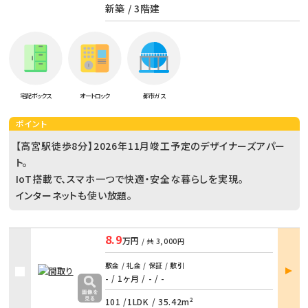
新築 / 3階建
宅配ボックス
オートロック
都市ガス
ポイント
【高宮駅徒歩8分】2026年11月竣工予定のデザイナーズアパー
ト。
IoT搭載で、スマホ一つで快適・安全な暮らしを実現。
インターネットも使い放題。
8.9
万円
/ 共
3,000円
部屋
敷金 / 礼金 / 保証 / 敷引
詳細
- / 1ヶ月
/
- / -
101 /
1LDK
/
35.42m²