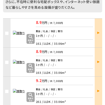
さらに、不在時に便利な宅配ボックスや、インターネット使い放題
など暮らしやすさを高める設備が盛りだくさん。
8.9
万円
/ 共
7,000円
部屋
敷金 / 礼金 / 保証 / 敷引
詳細
1ヶ月 / -
/
- / -
102 /
1LDK
/
33.06m²
8.9
万円
/ 共
7,000円
部屋
敷金 / 礼金 / 保証 / 敷引
詳細
1ヶ月 / -
/
- / -
103 /
1LDK
/
33.06m²
9.2
万円
/ 共
7,000円
部屋
敷金 / 礼金 / 保証 / 敷引
詳細
1ヶ月 / -
/
- / -
202 /
1LDK
/
33.06m²