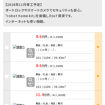
【2026年11月竣工予定】
オートロックやスマートカメラでセキュリティも安心。
「robot home kit」を装備したIoT賃貸です。
インターネットも使い放題。
8.6
万円
/ 共
3,000円
部屋
敷金 / 礼金 / 保証 / 敷引
詳細
- / 1ヶ月
/
- / -
101 /
1LDK
/
30.43m²
8.6
万円
/ 共
3,000円
部屋
敷金 / 礼金 / 保証 / 敷引
詳細
- / 1ヶ月
/
- / -
102 /
1LDK
/
30.18m²
11.4
万円
/ 共
3,000円
部屋
敷金 / 礼金 / 保証 / 敷引