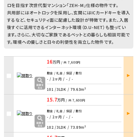
ロを目指す次世代型マンション「ZEH-M」仕様の物件です。
共用部にはオートロックを採用し、玄関にはICカードキーを導入
するなど、セキュリティ面に配慮した設計が特徴です。また、入居
後すぐに活用できるインターネット環境（D.U-NET）も整ってい
ます。さらに、大切なご家族であるペットとの暮らしも相談可能で
す。環境への優しさと日々の利便性を両立した物件です。
16
万円
/ 共
7,600円
部屋
敷金 / 礼金 / 保証 / 敷引
詳細
- / 2ヶ月
/
- / -
101 /
3LDK
/
79.63m²
15.7
万円
/ 共
7,600円
部屋
敷金 / 礼金 / 保証 / 敷引
詳細
- / 2ヶ月
/
- / -
102 /
3LDK
/
73.89m²