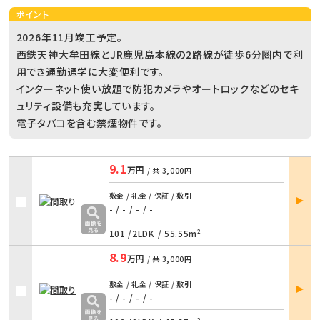
ポイント
2026年11月竣工予定。
西鉄天神大牟田線とJR鹿児島本線の2路線が徒歩6分圏内で利
用でき通勤通学に大変便利です。
インターネット使い放題で防犯カメラやオートロックなどのセキ
ュリティ設備も充実しています。
電子タバコを含む禁煙物件です。
9.1
万円
/ 共
3,000円
部屋
敷金 / 礼金 / 保証 / 敷引
詳細
- / -
/
- / -
101 /
2LDK
/
55.55m²
8.9
万円
/ 共
3,000円
部屋
敷金 / 礼金 / 保証 / 敷引
詳細
- / -
/
- / -