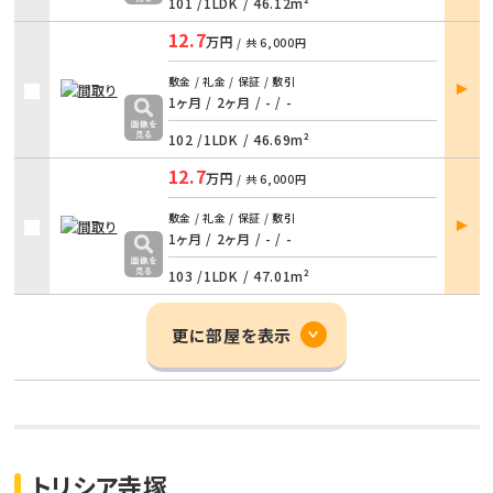
101 /
1LDK
/
46.12m²
12.7
万円
/ 共
6,000円
部屋
敷金 / 礼金 / 保証 / 敷引
詳細
1ヶ月 / 2ヶ月
/
- / -
102 /
1LDK
/
46.69m²
12.7
万円
/ 共
6,000円
部屋
敷金 / 礼金 / 保証 / 敷引
詳細
1ヶ月 / 2ヶ月
/
- / -
103 /
1LDK
/
47.01m²
更に部屋を表示
トリシア寺塚