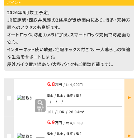
ポイント
2026年9月竣工予定。
JR笹原駅・西鉄井尻駅の2路線が徒歩圏内にあり、博多・天神方
面へのアクセスも良好です。
オートロック、防犯カメラに加え、スマートロック完備で防犯面も
安心。
インターネット使い放題、宅配ボックス付きで、一人暮らしの快適
な生活をサポートします。
屋外バイク置き場あり（大型バイクもご相談可能です）。
6.8
万円
/ 共
4,000円
部屋
敷金 / 礼金 / 保証 / 敷引
詳細
- / -
/
- / -
101 /
1DK
/
26.04m²
6.9
万円
/ 共
4,000円
部屋
敷金 / 礼金 / 保証 / 敷引