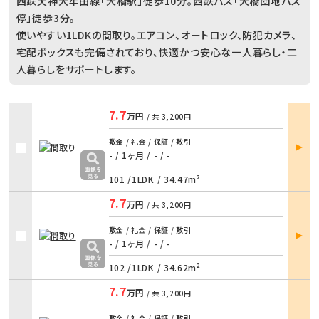
西鉄天神大牟田線「大橋駅」徒歩10分。西鉄バス「大橋団地バス
停」徒歩3分。
使いやすい1LDKの間取り。エアコン、オートロック、防犯カメラ、
宅配ボックスも完備されており、快適かつ安心な一人暮らし・二
人暮らしをサポートします。
7.7
万円
/ 共
3,200円
部屋
敷金 / 礼金 / 保証 / 敷引
詳細
- / 1ヶ月
/
- / -
101 /
1LDK
/
34.47m²
7.7
万円
/ 共
3,200円
部屋
敷金 / 礼金 / 保証 / 敷引
詳細
- / 1ヶ月
/
- / -
102 /
1LDK
/
34.62m²
7.7
万円
/ 共
3,200円
部屋
敷金 / 礼金 / 保証 / 敷引