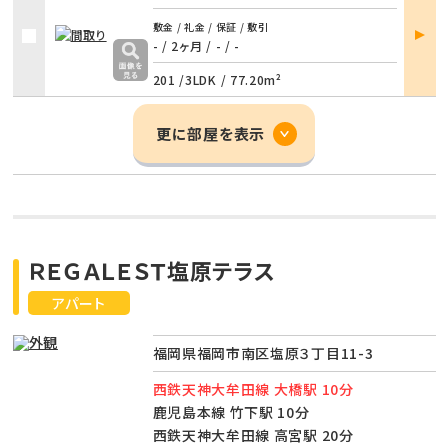
部屋
敷金 / 礼金 / 保証 / 敷引
詳細
- / 2ヶ月
/
- / -
201 /
3LDK
/
77.20m²
更に部屋を表示
ＲＥＧＡＬＥＳＴ塩原テラス
アパート
福岡県福岡市南区塩原３丁目11-3
西鉄天神大牟田線 大橋駅 10分
鹿児島本線 竹下駅 10分
西鉄天神大牟田線 高宮駅 20分