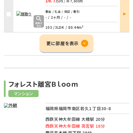
16.7
万円
/ 共
7,600円
部屋
敷金 / 礼金 / 保証 / 敷引
詳細
- / 2ヶ月
/
- / -
103 /
3LDK
/
80.44m²
更に部屋を表示
フォレスト離宮Ｂｌｏｏｍ
マンション
福岡県福岡市南区若久１丁目30-8
西鉄天神大牟田線 大橋駅 20分
西鉄天神大牟田線 高宮駅 18分
鹿児島本線 竹下駅 29分