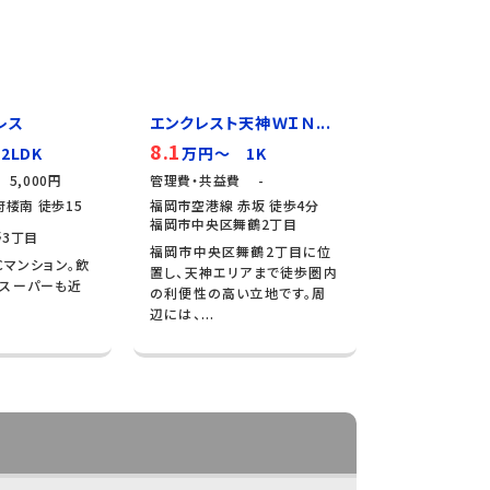
レス
エンクレスト天神ＷＩＮ...
8.1
2LDK
万円～ 1K
5,000円
管理費・共益費 -
楼南 徒歩15
福岡市空港線 赤坂 徒歩4分
福岡市中央区舞鶴2丁目
3丁目
福岡市中央区舞鶴2丁目に位
Cマンション。飲
置し、天神エリアまで徒歩圏内
やスーパーも近
の利便性の高い立地です。周
辺には、...