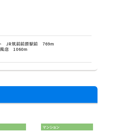
ト JR筑前前原駅前 769m
風店 1060m
マンション