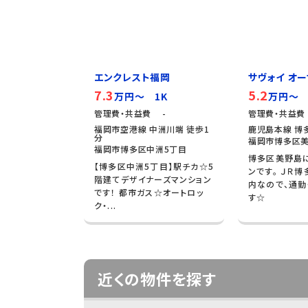
エンクレスト福岡
サヴォイ オーサ
7.3
5.2
万円～ 1K
万円～ 
管理費・共益費 -
管理費・共益費
福岡市空港線 中洲川端 徒歩1
鹿児島本線 博多
分
福岡市博多区美
福岡市博多区中洲5丁目
博多区美野島
【博多区中洲5丁目】駅チカ☆5
ンです。 ＪＲ
階建てデザイナーズマンション
内なので、通勤
です！ 都市ガス☆オートロッ
す☆
ク・...
近くの物件を探す