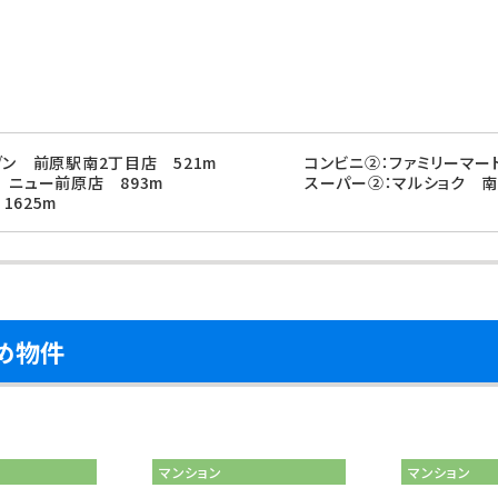
ブン 前原駅南2丁目店 521m
コンビニ②：ファミリーマー
 ニュー前原店 893m
スーパー②：マルショク 南
1625m
め物件
マンション
マンション