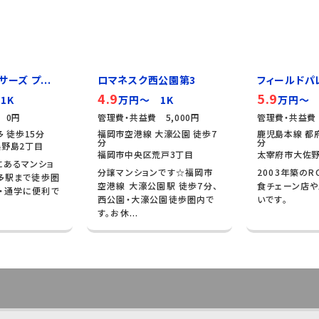
ーズ プ...
ロマネスク西公園第3
フィールドパ
4.9
5.9
1K
万円～ 1K
万円～ 
 0円
管理費・共益費 5,000円
管理費・共益費 
 徒歩15分
福岡市空港線 大濠公園 徒歩7
鹿児島本線 都府
分
分
野島2丁目
福岡市中央区荒戸3丁目
太宰府市大佐野
にあるマンショ
分譲マンションです☆福岡市
2003年築のR
博多駅まで徒歩圏
空港線 大濠公園駅 徒歩7分、
食チェーン店
・通学に便利で
西公園・大濠公園徒歩圏内で
いです。
す。お休...