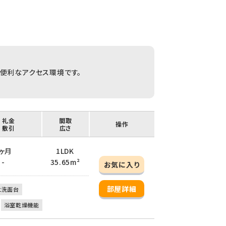
に便利なアクセス環境です。
/ 礼金
間取
操作
/ 敷引
広さ
 1ヶ月
1LDK
 -
35.65m²
お気に入り
部屋詳細
立洗面台
浴室乾燥機能