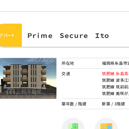
Ｐｒｉｍｅ Ｓｅｃｕｒｅ Ｉｔｏ
アパート
所在地
福岡県糸島市
交通
筑肥線 糸島高
筑肥線 波多江
筑肥線 筑前前
筑肥線 美咲が
築年数 / 階建
新築 / 3階建