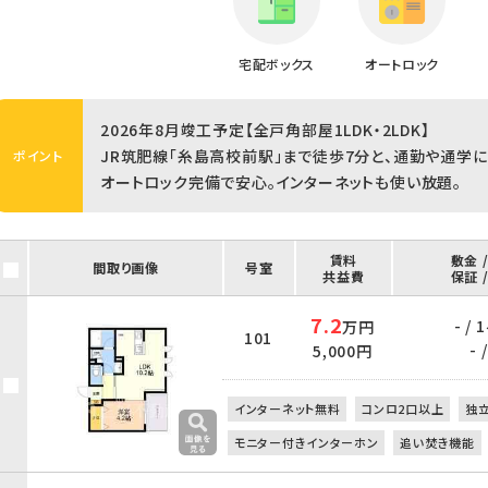
宅配ボックス
オートロック
2026年8月竣工予定【全戸角部屋1LDK・2LDK】
JR筑肥線「糸島高校前駅」まで徒歩7分と、通勤や通学
ポイント
オートロック完備で安心。インターネットも使い放題。
賃料
敷金 
間取り画像
号室
共益費
保証 
7.2
- /
万円
101
- /
5,000円
インターネット無料
コンロ2口以上
独
モニター付きインターホン
追い焚き機能