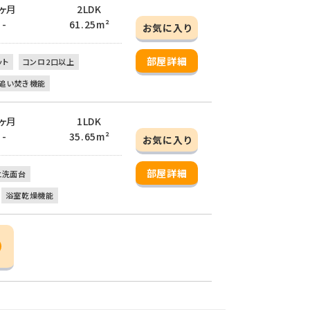
 1ヶ月
2LDK
 -
61.25m²
お気に入り
部屋詳細
ット
コンロ2口以上
追い焚き機能
 1ヶ月
1LDK
 -
35.65m²
お気に入り
部屋詳細
立洗面台
浴室乾燥機能