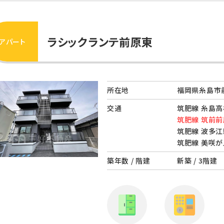
ラシックランテ前原東
アパート
所在地
福岡県糸島市前
交通
筑肥線 糸島高
筑肥線 筑前前
筑肥線 波多江
筑肥線 美咲が
築年数 / 階建
新築 / 3階建