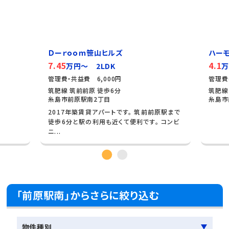
Ｄーｒｏｏｍ笹山ヒルズ
ハー
7.45
4.1
万円～ 2LDK
万
管理費・共益費 6,000円
管理費
筑肥線 筑前前原 徒歩6分
筑肥線
糸島市前原駅南2丁目
糸島市
2017年築賃貸アパートです。 筑前前原駅まで
徒歩6分と駅の利用も近くて便利です。 コンビ
ニ...
「前原駅南」からさらに絞り込む
物件種別