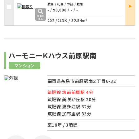
部屋
敷金 / 礼金 / 保証 / 敷引
詳細
- / 90,000
/
- / -
202 /
2LDK
/
52.54m²
ハーモニーＫハウス前原駅南
マンション
福岡県糸島市前原駅南２丁目6-32
筑肥線 筑前前原駅 4分
筑肥線 美咲が丘駅 20分
筑肥線 波多江駅 32分
筑肥線 加布里駅 33分
築18年 / 3階建