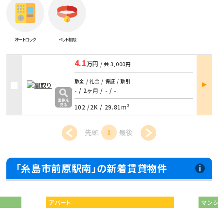
オートロック
ペット相談
4.1
万円
/ 共
3,000円
部屋
敷金 / 礼金 / 保証 / 敷引
詳細
- / 2ヶ月
/
- / -
102 /
2K
/
29.81m²
先頭
1
最後
「糸島市前原駅南」の新着賃貸物件
アパート
マン