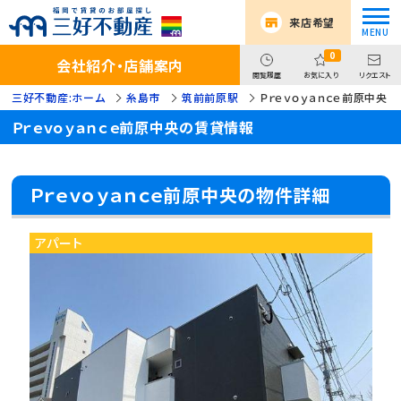
来店希望
0
会社紹介・店舗案内
閲覧履歴
お気に入り
リクエスト
三好不動産:ホーム
糸島市
筑前前原駅
Ｐｒｅｖｏｙａｎｃｅ前原中央
Ｐｒｅｖｏｙａｎｃｅ前原中央の賃貸情報
Ｐｒｅｖｏｙａｎｃｅ前原中央の物件詳細
アパート