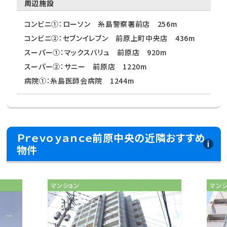
周辺施設
コンビニ①：ローソン 糸島警察署前店 256m
コンビニ②：セブンイレブン 前原上町中央店 436m
スーパー①：マックスバリュ 前原店 920m
スーパー②：サニー 前原店 1220m
病院①：糸島医師会病院 1244m
Ｐｒｅｖｏｙａｎｃｅ前原中央の近隣おすすめ
物件
マンション
マン