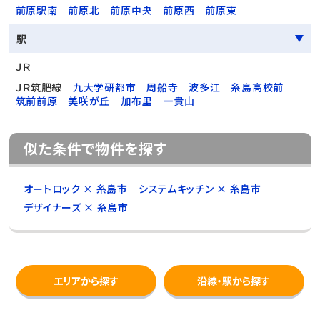
前原駅南
前原北
前原中央
前原西
前原東
駅
ＪＲ
ＪＲ筑肥線
九大学研都市
周船寺
波多江
糸島高校前
筑前前原
美咲が丘
加布里
一貴山
似た条件で物件を探す
オートロック × 糸島市
システムキッチン × 糸島市
デザイナーズ × 糸島市
エリアから探す
沿線・駅から探す