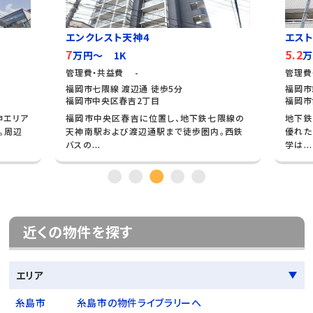
エンクレスト天神4
エス
7
5.2
万円～ 1K
万
管理費・共益費 -
管理費
福岡市七隈線 渡辺通 徒歩5分
福岡市
福岡市中央区春吉2丁目
福岡市
神エリア
福岡市中央区春吉に位置し、地下鉄七隈線の
地下鉄
。周辺
天神南駅および渡辺通駅まで徒歩圏内。西鉄
優れた
バスの...
学は...
近くの物件を探す
エリア
糸島市
糸島市の物件ライブラリーへ