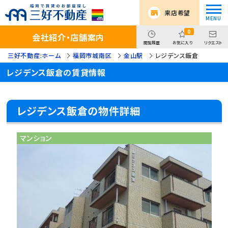
来店希望
0
会社紹介・店舗案内
閲覧履歴
お気に入り
リクエスト
三好不動産:ホーム
福岡市城南区
金山駅
レジデンス飯倉
レジデンス飯倉の賃貸情報
レジデンス飯倉の物件詳細
マンション