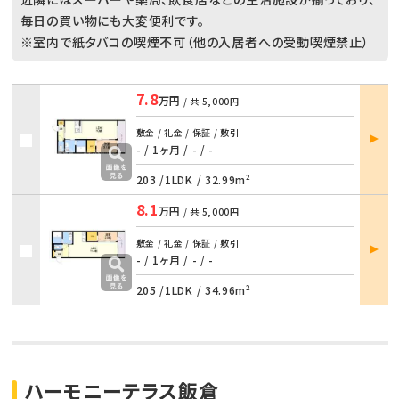
毎日の買い物にも大変便利です。
※室内で紙タバコの喫煙不可（他の入居者への受動喫煙禁止）
7.8
万円
/ 共
5,000円
部屋
敷金 / 礼金 / 保証 / 敷引
詳細
- / 1ヶ月
/
- / -
203 /
1LDK
/
32.99m²
8.1
万円
/ 共
5,000円
部屋
敷金 / 礼金 / 保証 / 敷引
詳細
- / 1ヶ月
/
- / -
205 /
1LDK
/
34.96m²
ハーモニーテラス飯倉