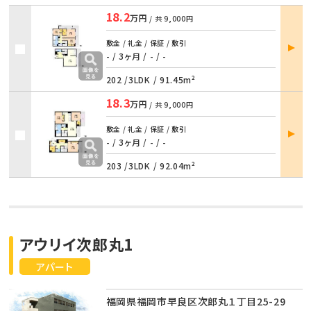
18.2
万円
/ 共
9,000円
部屋
敷金 / 礼金 / 保証 / 敷引
詳細
- / 3ヶ月
/
- / -
202 /
3LDK
/
91.45m²
18.3
万円
/ 共
9,000円
部屋
敷金 / 礼金 / 保証 / 敷引
詳細
- / 3ヶ月
/
- / -
203 /
3LDK
/
92.04m²
アウリイ次郎丸1
アパート
福岡県福岡市早良区次郎丸１丁目25-29