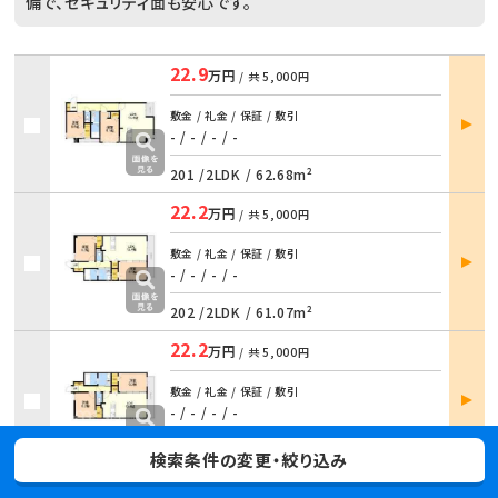
備で、セキュリティ面も安心です。
22.9
万円
/ 共
5,000円
部屋
敷金 / 礼金 / 保証 / 敷引
詳細
- / -
/
- / -
201 /
2LDK
/
62.68m²
22.2
万円
/ 共
5,000円
部屋
敷金 / 礼金 / 保証 / 敷引
詳細
- / -
/
- / -
202 /
2LDK
/
61.07m²
22.2
万円
/ 共
5,000円
部屋
敷金 / 礼金 / 保証 / 敷引
詳細
- / -
/
- / -
203 /
2LDK
/
61.07m²
検索条件の変更・絞り込み