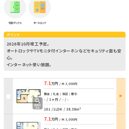
宅配ボックス
オートロック
ポイント
2026年10月竣工予定。
オートロックやTVモニタ付インターホンなどセキュリティ面も安
心。
インターネット使い放題。
7.1
万円
/ 共
3,000円
部屋
敷金 / 礼金 / 保証 / 敷引
詳細
- / 1ヶ月
/
- / -
101 /
1LDK
/
38.38m²
7.1
万円
/ 共
3,000円