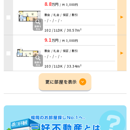
8.8
万円
/ 共
3,000円
部屋
敷金 / 礼金 / 保証 / 敷引
詳細
- / -
/
- / -
102 /
1LDK
/
30.57m²
9.1
万円
/ 共
3,000円
部屋
敷金 / 礼金 / 保証 / 敷引
詳細
- / -
/
- / -
103 /
1LDK
/
33.34m²
更に部屋を表示