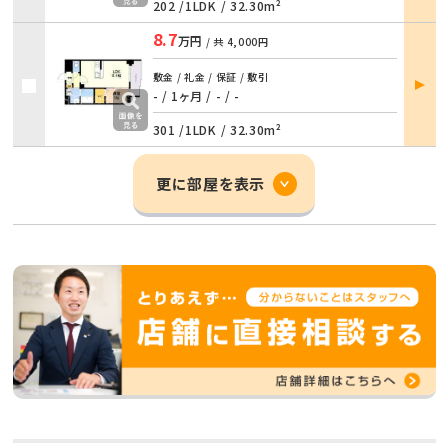
202 /
1LDK
/
32.30m²
8.7
万円
/ 共
4,000円
部屋
敷金 / 礼金 / 保証 / 敷引
詳細
- / 1ヶ月
/
- / -
301 /
1LDK
/
32.30m²
更に部屋を表示