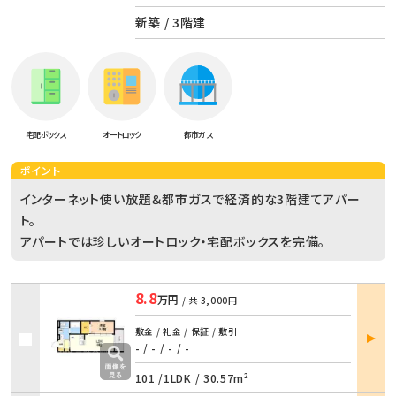
新築 / 3階建
宅配ボックス
オートロック
都市ガス
ポイント
インターネット使い放題＆都市ガスで経済的な3階建てアパー
ト。
アパートでは珍しいオートロック・宅配ボックスを完備。
8.8
万円
/ 共
3,000円
部屋
敷金 / 礼金 / 保証 / 敷引
詳細
- / -
/
- / -
101 /
1LDK
/
30.57m²