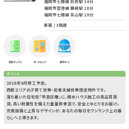
福岡市七隈線 別府駅 14分
福岡市空港線 藤崎駅 18分
福岡市七隈線 茶山駅 19分
新築 / 3階建
宅配ボックス
オートロック
都市ガス
ポイント
2026年9月竣工予定。
西新エリアの子育て世帯・若者夫婦世帯限定物件です。
落ち着いた住宅街「早良区曙」に、積水ハウス施工の高品質賃
貸。高い耐震性を備えた重量鉄骨造で、安全とゆとりをお届け。
充実設備と上質なデザインが、あなたの毎日をワンランク上の暮
らしへと導きます。