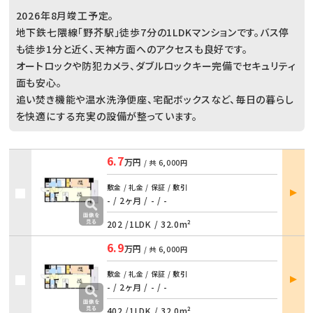
2026年8月竣工予定。
地下鉄七隈線「野芥駅」徒歩7分の1LDKマンションです。バス停
も徒歩1分と近く、天神方面へのアクセスも良好です。
オートロックや防犯カメラ、ダブルロックキー完備でセキュリティ
面も安心。
追い焚き機能や温水洗浄便座、宅配ボックスなど、毎日の暮らし
を快適にする充実の設備が整っています。
6.7
万円
/ 共
6,000円
部屋
敷金 / 礼金 / 保証 / 敷引
詳細
- / 2ヶ月
/
- / -
202 /
1LDK
/
32.0m²
6.9
万円
/ 共
6,000円
部屋
敷金 / 礼金 / 保証 / 敷引
詳細
- / 2ヶ月
/
- / -
402 /
1LDK
/
32.0m²