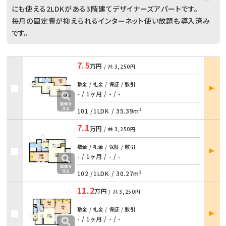
にも使える2LDKがある3階建てデザイナーズアパートです。
毎月の固定費が抑えられるインターネット使い放題も導入済み
です。
7.5
万円
/ 共
3,250円
部屋
敷金 / 礼金 / 保証 / 敷引
詳細
- / 1ヶ月
/
- / -
101 /
1LDK
/
35.39m²
7.1
万円
/ 共
3,250円
部屋
敷金 / 礼金 / 保証 / 敷引
詳細
- / 1ヶ月
/
- / -
102 /
1LDK
/
30.27m²
11.2
万円
/ 共
3,250円
部屋
敷金 / 礼金 / 保証 / 敷引
詳細
- / 1ヶ月
/
- / -