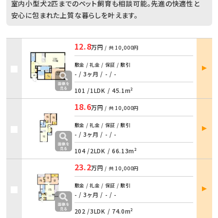
室内小型犬2匹までのペット飼育も相談可能。先進の快適性と
安心に包まれた上質な暮らしを叶えます。
12.8
万円
/ 共
10,000円
部屋
敷金 / 礼金 / 保証 / 敷引
詳細
- / 3ヶ月
/
- / -
101 /
1LDK
/
45.1m²
18.6
万円
/ 共
10,000円
部屋
敷金 / 礼金 / 保証 / 敷引
詳細
- / 3ヶ月
/
- / -
104 /
2LDK
/
66.13m²
23.2
万円
/ 共
10,000円
部屋
敷金 / 礼金 / 保証 / 敷引
詳細
- / 3ヶ月
/
- / -
202 /
3LDK
/
74.0m²