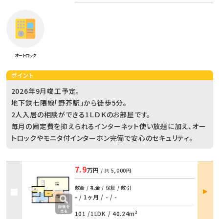
オートロック
ポイント
2026年9月竣工予定。
地下鉄七隈線「野芥駅」から徒歩5分。
2人入居の相談ができる1ＬＤＫのお部屋です。
毎月の固定費を抑えられるインターネット使い放題に加え、オー
トロックやモニタ付インターホン完備で安心のセキュリティ。
7.9
万円
/ 共
5,000円
部屋
敷金 / 礼金 / 保証 / 敷引
詳細
- / 1ヶ月
/
- / -
101 /
1LDK
/
40.24m²