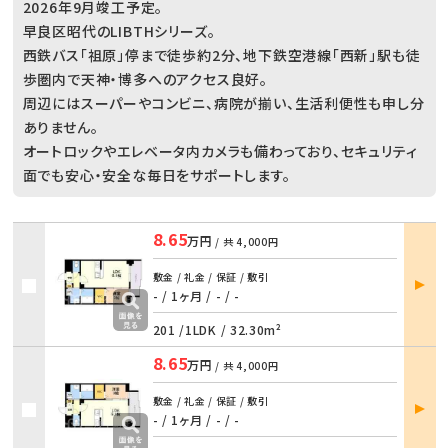
2026年9月竣工予定。
早良区昭代のLIBTHシリーズ。
西鉄バス「祖原」停まで徒歩約2分、地下鉄空港線「西新」駅も徒
歩圏内で天神・博多へのアクセス良好。
周辺にはスーパーやコンビニ、病院が揃い、生活利便性も申し分
ありません。
オートロックやエレベータ内カメラも備わっており、セキュリティ
面でも安心・安全な毎日をサポートします。
8.65
万円
/ 共
4,000円
部屋
敷金 / 礼金 / 保証 / 敷引
詳細
- / 1ヶ月
/
- / -
201 /
1LDK
/
32.30m²
8.65
万円
/ 共
4,000円
部屋
敷金 / 礼金 / 保証 / 敷引
詳細
- / 1ヶ月
/
- / -