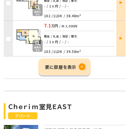
部屋
敷金 / 礼金 / 保証 / 敷引
詳細
- / 1ヶ月
/
- / -
102 /
1LDK
/
38.48m²
7.1
万円
/ 共
3,000円
部屋
敷金 / 礼金 / 保証 / 敷引
詳細
- / 1ヶ月
/
- / -
103 /
1LDK
/
39.58m²
更に部屋を表示
Ｃｈｅｒｉｍ室見ＥＡＳＴ
アパート