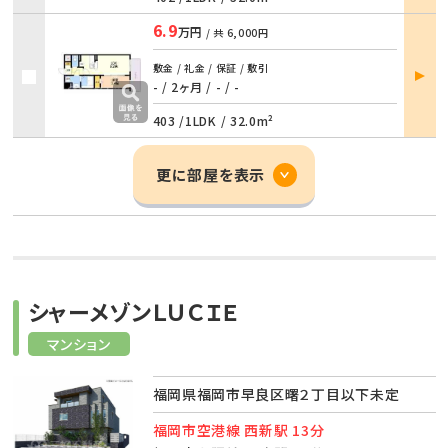
6.9
万円
/ 共
6,000円
部屋
敷金 / 礼金 / 保証 / 敷引
詳細
- / 2ヶ月
/
- / -
403 /
1LDK
/
32.0m²
更に部屋を表示
シャーメゾンＬＵＣＩＥ
マンション
福岡県福岡市早良区曙２丁目以下未定
福岡市空港線 西新駅 13分