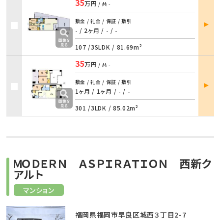
35
万円
/ 共
-
部屋
敷金 / 礼金 / 保証 / 敷引
詳細
- / 2ヶ月
/
- / -
107 /
3SLDK
/
81.69m²
35
万円
/ 共
-
部屋
敷金 / 礼金 / 保証 / 敷引
詳細
1ヶ月 / 1ヶ月
/
- / -
301 /
3LDK
/
85.02m²
ＭＯＤＥＲＮ ＡＳＰＩＲＡＴＩＯＮ 西新ク
アルト
マンション
福岡県福岡市早良区城西３丁目2-7