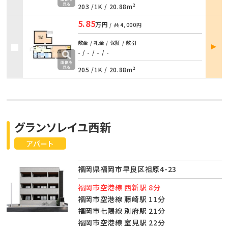
203 /
1K
/
20.88m²
5.85
万円
/ 共
4,000円
部屋
敷金 / 礼金 / 保証 / 敷引
詳細
- / -
/
- / -
205 /
1K
/
20.88m²
グランソレイユ西新
アパート
福岡県福岡市早良区祖原4-23
福岡市空港線 西新駅 8分
福岡市空港線 藤崎駅 11分
福岡市七隈線 別府駅 21分
福岡市空港線 室見駅 22分