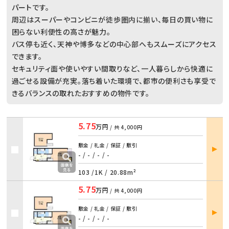
パートです。
周辺はスーパーやコンビニが徒歩圏内に揃い、毎日の買い物に
困らない利便性の高さが魅力。
バス停も近く、天神や博多などの中心部へもスムーズにアクセス
できます。
セキュリティ面や使いやすい間取りなど、一人暮らしから快適に
過ごせる設備が充実。落ち着いた環境で、都市の便利さも享受で
きるバランスの取れたおすすめの物件です。
5.75
万円
/ 共
4,000円
部屋
敷金 / 礼金 / 保証 / 敷引
詳細
- / -
/
- / -
103 /
1K
/
20.88m²
5.75
万円
/ 共
4,000円
部屋
敷金 / 礼金 / 保証 / 敷引
詳細
- / -
/
- / -