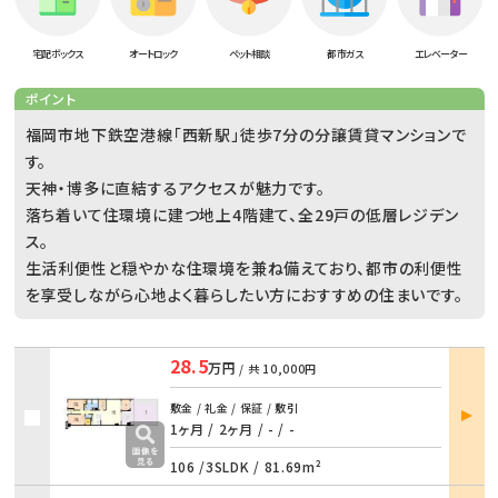
宅配ボックス
オートロック
ペット相談
都市ガス
エレベーター
ポイント
福岡市地下鉄空港線「西新駅」徒歩7分の分譲賃貸マンションで
す。
天神・博多に直結するアクセスが魅力です。
落ち着いて住環境に建つ地上4階建て、全29戸の低層レジデン
ス。
生活利便性と穏やかな住環境を兼ね備えており、都市の利便性
を享受しながら心地よく暮らしたい方におすすめの住まいです。
28.5
万円
/ 共
10,000円
部屋
敷金 / 礼金 / 保証 / 敷引
詳細
1ヶ月 / 2ヶ月
/
- / -
106 /
3SLDK
/
81.69m²